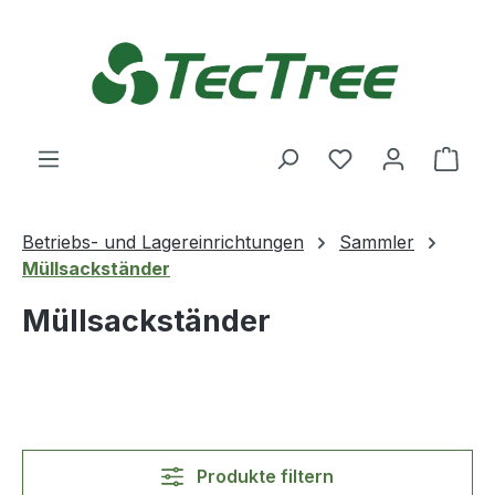
Zum Hauptinhalt springen
Du hast 0 Produ
Ware
Betriebs- und Lagereinrichtungen
Sammler
Müllsackständer
Müllsackständer
Produkte filtern