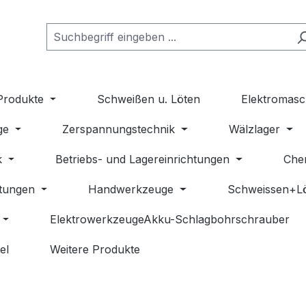
Produkte
Schweißen u. Löten
Elektromasc
ge
Zerspannungstechnik
Wälzlager
k
Betriebs- und Lagereinrichtungen
Che
stungen
Handwerkzeuge
Schweissen+L
ElektrowerkzeugeAkku-Schlagbohrschrauber
el
Weitere Produkte