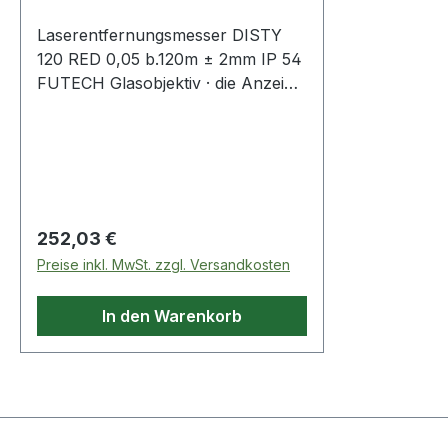
Laserentfernungsmesser DISTY
120 RED 0,05 b.120m ± 2mm IP 54
FUTECH Glasobjektiv · die Anzeige
der Neigung und die schnelle
Messwerterfassung sorgen für
zuverlässige Messungen ·
Addieren/Subtrahieren von
Messungen · kontinuierliche
Messung mit Angabe von
Regulärer Preis:
252,03 €
minimalen und maximalen
Preise inkl. MwSt. zzgl. Versandkosten
Abmessungen · einfache und
erweiterte Pythagoras-Funktion ·
In den Warenkorb
Berechnung einzelner und
mehrerer Flächen ·
Volumenberechnung · 99
Speicherplätze · verfügbare
Einheiten: m - inch - ft ·
Stativaufnahme 1/4? Weitere