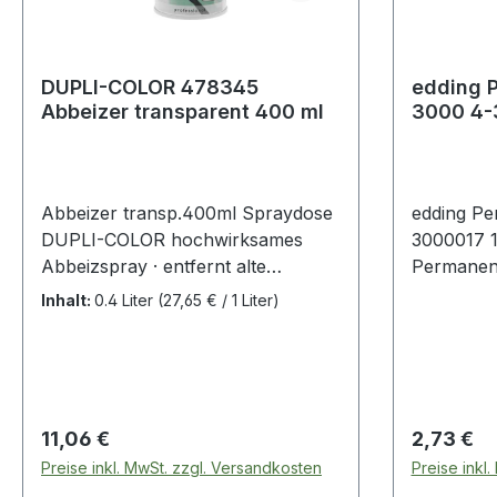
DUPLI-COLOR 478345
edding 
Abbeizer transparent 400 ml
3000 4-
Rundspit
Abbeizer transp.400ml Spraydose
edding P
DUPLI-COLOR hochwirksames
3000017 1
Abbeizspray · entfernt alte
Permanen
Lackschichten auf Stein, Beton,
· Markier
Inhalt:
0.4 Liter
(27,65 € / 1 Liter)
Mauerwerk, Asphalt, Metall und
fast allen
Holz · Gel-Struktur, haftet auch an
Papier · K
senkrechten Flächen Weitere
und Glas.
technische Eigenschaften: · Inhalt:
400ml · Gebinde: Spraydose
Regulärer Preis:
Regulärer
11,06 €
2,73 €
Preise inkl. MwSt. zzgl. Versandkosten
Preise inkl