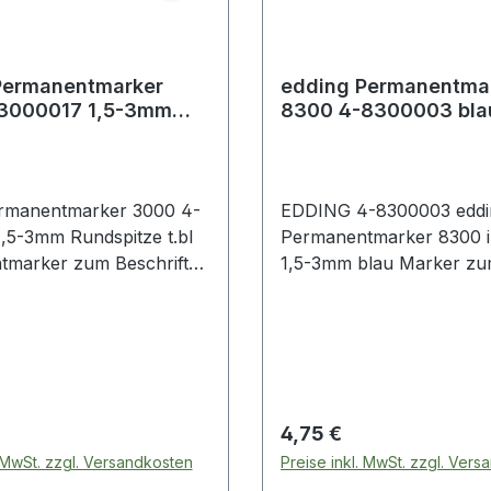
Permanentmarker
edding Permanentma
3000017 1,5-3mm
8300 4-8300003 bla
ze t.bl
ermanentmarker 3000 4-
EDDING 4-8300003 eddi
,5-3mm Rundspitze t.bl
Permanentmarker 8300 industry
tmarker zum Beschriften
1,5-3mm blau Marker zum
en und Kennzeichnen von
Beschriften · Bemalen ·
 Materialien wie z.B.
Kennzeichnen von fast al
arton · Metall · Kunststoff
Materialien · auch Metall 
Kunststoff. Besonders ge
Beschriftung von leicht ö
staubigen Oberflächen.
 Preis:
Regulärer Preis:
4,75 €
. MwSt. zzgl. Versandkosten
Preise inkl. MwSt. zzgl. Ver