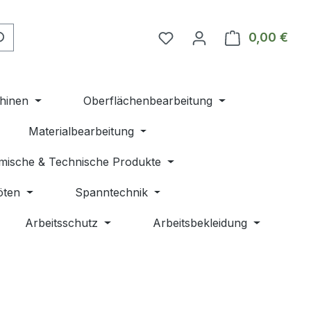
Du hast 0 Produkte auf 
0,00 €
Ware
hinen
Oberflächenbearbeitung
Materialbearbeitung
mische & Technische Produkte
öten
Spanntechnik
Arbeitsschutz
Arbeitsbekleidung