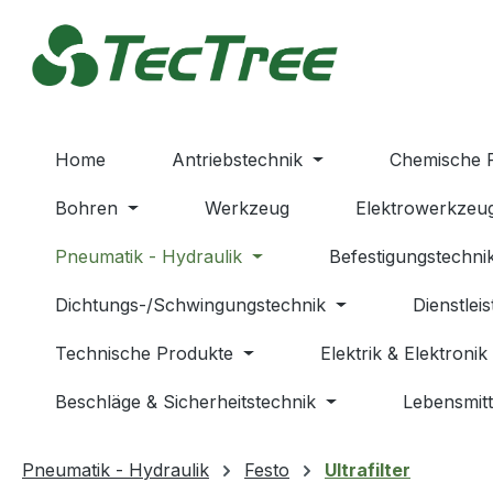
m Hauptinhalt springen
Zur Suche springen
Zur Hauptnavigation springen
Home
Antriebstechnik
Chemische 
Bohren
Werkzeug
Elektrowerkzeu
Pneumatik - Hydraulik
Befestigungstechni
Dichtungs-/Schwingungstechnik
Dienstlei
Technische Produkte
Elektrik & Elektronik
Beschläge & Sicherheitstechnik
Lebensmitt
Pneumatik - Hydraulik
Festo
Ultrafilter