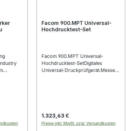
rker
Facom 900.MPT Universal-
u
Hochdrucktest-Set
ng
Facom 900.MPT Universal-
Hochdrucktest-SetDigitales
Universal-Druckprüfgerät.Messen
Sie Diesel- und
len
Benzinkompression, Öldruck,
· Glas ·
Turbodruck, Kühlsystemdruck, AD
eignet zur
Blue-Druck, Kraftstoff-
ligen und
Niederdruck, Unterdruck und
Partikelfilterdruck und optional
Regulärer Preis:
1.323,63 €
Kraftstoff-Hochdruck.Für alle
sandkosten
Preise inkl. MwSt. zzgl. Versandkosten
Dieselmotoren geeignet: mittels