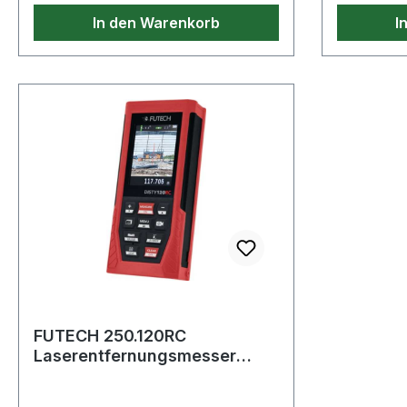
In den Warenkorb
I
FUTECH 250.120RC
Laserentfernungsmesser
DISTY 120 RED 0,05 bis 120 m
± 2 mm IP 5