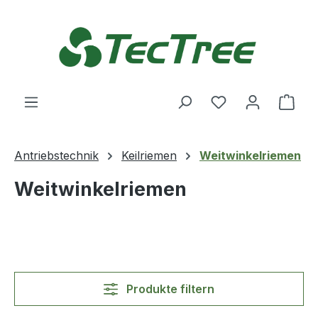
Zum Hauptinhalt springen
Du hast 0 Produ
Ware
Antriebstechnik
Keilriemen
Weitwinkelriemen
Weitwinkelriemen
Produkte filtern