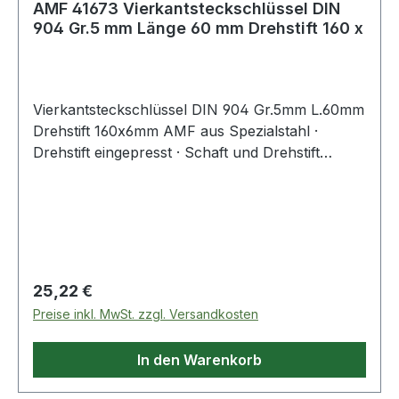
AMF 41673 Vierkantsteckschlüssel DIN
904 Gr.5 mm Länge 60 mm Drehstift 160 x
Vierkantsteckschlüssel DIN 904 Gr.5mm L.60mm
Drehstift 160x6mm AMF aus Spezialstahl ·
Drehstift eingepresst · Schaft und Drehstift
gehärtet und im Brünierton angelassen · Drehstift
eingepasst Weitere technische Eigenschaften: ·
Gewicht: 85g
Regulärer Preis:
25,22 €
Preise inkl. MwSt. zzgl. Versandkosten
In den Warenkorb