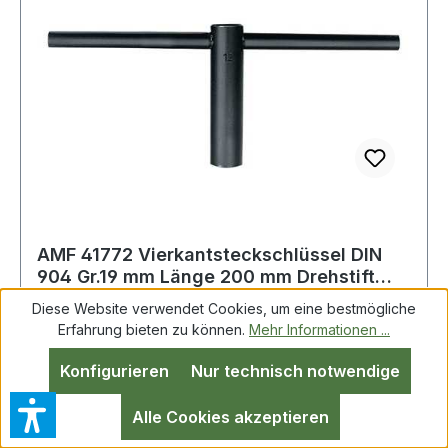
AMF 41772 Vierkantsteckschlüssel DIN
904 Gr.19 mm Länge 200 mm Drehstift
400
Diese Website verwendet Cookies, um eine bestmögliche
Erfahrung bieten zu können.
Mehr Informationen ...
Vierkantsteckschlüssel DIN 904 Gr.19mm
Konfigurieren
Nur technisch notwendige
L.200mm Drehstift 400x16mm AMF aus
Spezialstahl · Drehstift eingepresst · Schaft und
Alle Cookies akzeptieren
Drehstift gehärtet und im Brünierton angelassen ·