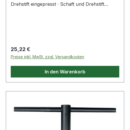
Drehstift eingepresst · Schaft und Drehstift
gehärtet und im Brünierton angelassen · Drehstift
eingepasst Weitere technische Eigenschaften: ·
Gewicht: 100g
Regulärer Preis:
25,22 €
Preise inkl. MwSt. zzgl. Versandkosten
In den Warenkorb