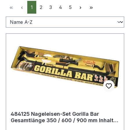
Seite
Seite
Seite
Seite
Seite
1
2
3
4
5
484125 Nageleisen-Set Gorilla Bar
Gesamtlänge 350 / 600 / 900 mm Inhalt
3-teil