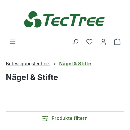
Zum Hauptinhalt springen
Du hast 0 Produ
Ware
Befestigungstechnik
Nägel & Stifte
Nägel & Stifte
Produkte filtern