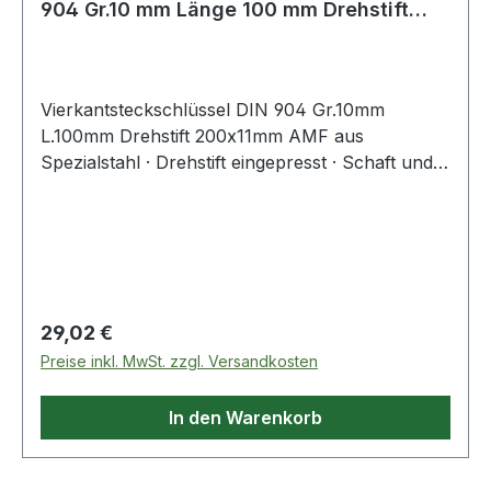
904 Gr.10 mm Länge 100 mm Drehstift
200
Vierkantsteckschlüssel DIN 904 Gr.10mm
L.100mm Drehstift 200x11mm AMF aus
Spezialstahl · Drehstift eingepresst · Schaft und
Drehstift gehärtet und im Brünierton angelassen ·
Drehstift eingepasst Weitere technische
Eigenschaften: · Gewicht: 340g
Regulärer Preis:
29,02 €
Preise inkl. MwSt. zzgl. Versandkosten
In den Warenkorb