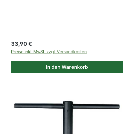
Drehstift gehärtet und im Brünierton angelassen ·
Drehstift eingepasst Weitere technische
Eigenschaften: · Gewicht: 520g
Regulärer Preis:
33,90 €
Preise inkl. MwSt. zzgl. Versandkosten
In den Warenkorb