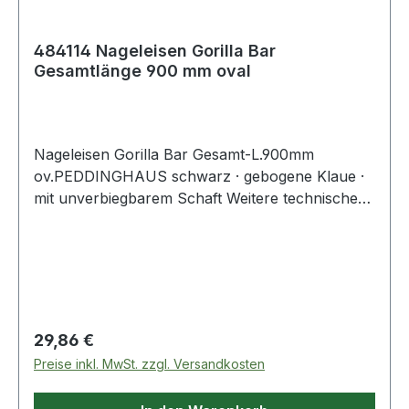
484114 Nageleisen Gorilla Bar
Gesamtlänge 900 mm oval
Nageleisen Gorilla Bar Gesamt-L.900mm
ov.PEDDINGHAUS schwarz · gebogene Klaue ·
mit unverbiegbarem Schaft Weitere technische
Eigenschaften: · Ausführung: oval
Regulärer Preis:
29,86 €
Preise inkl. MwSt. zzgl. Versandkosten