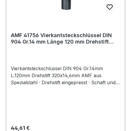
AMF 41756 Vierkantsteckschlüssel DIN
904 Gr.14 mm Länge 120 mm Drehstift
320
Vierkantsteckschlüssel DIN 904 Gr.14mm
L.120mm Drehstift 320x14,6mm AMF aus
Spezialstahl · Drehstift eingepresst · Schaft und
Drehstift gehärtet und im Brünierton angelassen ·
Drehstift eingepasst Weitere technische
Eigenschaften: · Gewicht: 875g
Regulärer Preis:
44,61 €