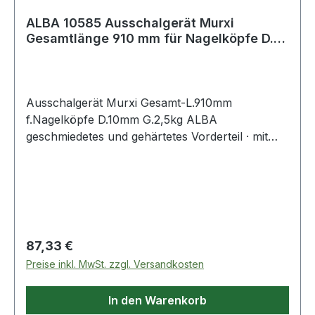
ALBA 10585 Ausschalgerät Murxi
Gesamtlänge 910 mm für Nagelköpfe D.
10 mm Gewich
Ausschalgerät Murxi Gesamt-L.910mm
f.Nagelköpfe D.10mm G.2,5kg ALBA
geschmiedetes und gehärtetes Vorderteil · mit
verstärktem Stahlrohr · zum Ausnageln,
Demontieren von Schalungen und Reinigen von
verschiedensten Materialien · für den schweren
und dauerhaften Einsatz · optimale Hebelwirkung
Murxi 1375 kg · Kuli 1700 kg · mit Nagelklaue und
Nagelschlitz · für Nagelköpfe bis Ø 14 mm
Regulärer Preis:
87,33 €
Preise inkl. MwSt. zzgl. Versandkosten
In den Warenkorb