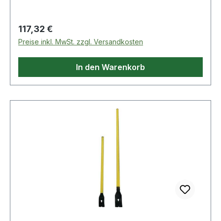
Murxi 1375 kg · Kuli 1700 kg · mit Nagelklaue und
Nagelschlitz · für Nagelköpfe bis Ø 14 mm
Regulärer Preis:
117,32 €
Preise inkl. MwSt. zzgl. Versandkosten
In den Warenkorb