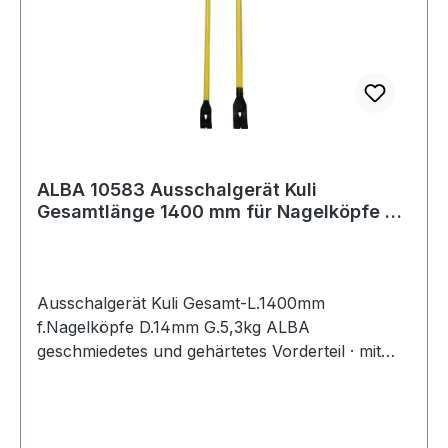
ALBA 10583 Ausschalgerät Kuli
Gesamtlänge 1400 mm für Nagelköpfe D.
14 mm Gewich
Ausschalgerät Kuli Gesamt-L.1400mm
f.Nagelköpfe D.14mm G.5,3kg ALBA
geschmiedetes und gehärtetes Vorderteil · mit
verstärktem Stahlrohr · zum Ausnageln,
Demontieren von Schalungen und Reinigen von
verschiedensten Materialien · für den schweren
und dauerhaften Einsatz · optimale Hebelwirkung