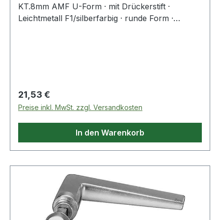
KT.8mm AMF U-Form · mit Drückerstift ·
Leichtmetall F1/silberfarbig · runde Form ·
Führung 18 mm · Vierkant 8 mm · für
Kastenbreite 30-50 mmWeitere technische
Eigenschaften:· Befestigungssystem: Stabilstift
Regulärer Preis:
21,53 €
Preise inkl. MwSt. zzgl. Versandkosten
In den Warenkorb