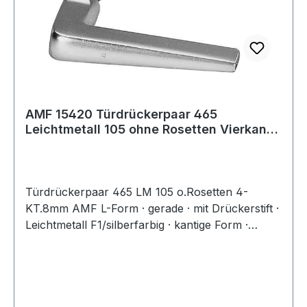
AMF 15420 Türdrückerpaar 465
Leichtmetall 105 ohne Rosetten Vierkant
8 mm
Türdrückerpaar 465 LM 105 o.Rosetten 4-
KT.8mm AMF L-Form · gerade · mit Drückerstift ·
Leichtmetall F1/silberfarbig · kantige Form ·
Führung 18 mm · Vierkant 8 mm · für
Kastenbreite 30-50 mmWeitere technische
Eigenschaften:· Befestigungssystem: Stabilstift