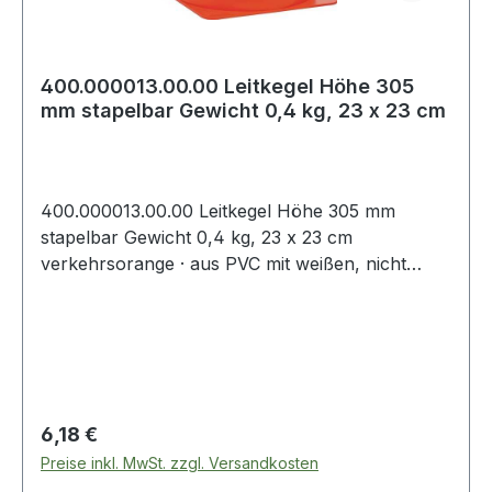
400.000013.00.00 Leitkegel Höhe 305
mm stapelbar Gewicht 0,4 kg, 23 x 23 cm
400.000013.00.00 Leitkegel Höhe 305 mm
stapelbar Gewicht 0,4 kg, 23 x 23 cm
verkehrsorange · aus PVC mit weißen, nicht
reflektierenden Folienringen · tagesleuchtend¹ ·
keine gesundheitsgefährdende Stoffe
entsprechend REACH · kältebeständig und bei
Hitze formstabil · UV-stabilisiert ¹
tagesleuchtende Leitkegel entsprechen nicht der
StVO Weitere technische Eigenschaften: ·
Regulärer Preis:
6,18 €
Ausführung: stapelbar
Preise inkl. MwSt. zzgl. Versandkosten