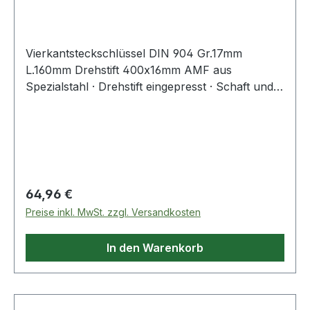
400
Vierkantsteckschlüssel DIN 904 Gr.17mm
L.160mm Drehstift 400x16mm AMF aus
Spezialstahl · Drehstift eingepresst · Schaft und
Drehstift gehärtet und im Brünierton angelassen ·
Drehstift eingepasst Weitere technische
Eigenschaften: · Gewicht: 1625g
Regulärer Preis:
64,96 €
Preise inkl. MwSt. zzgl. Versandkosten
In den Warenkorb