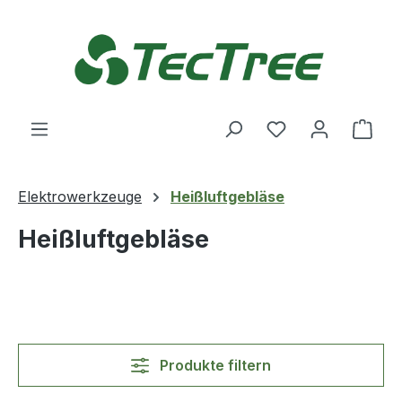
Zum Hauptinhalt springen
Du hast 0 Produ
Ware
Elektrowerkzeuge
Heißluftgebläse
Heißluftgebläse
Produkte filtern