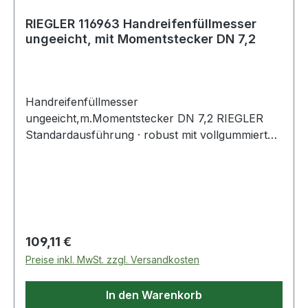
RIEGLER 116963 Handreifenfüllmesser
ungeeicht, mit Momentstecker DN 7,2
Handreifenfüllmesser
ungeeicht,m.Momentstecker DN 7,2 RIEGLER
Standardausführung · robust mit vollgummierter
Schutzhülle · Druckmanometer mit bar- und psi-
Anzeige · digital · Schlauchlänge: 50 cm ·
Schlauchanschluss G 1/4, drehbar · elektrische
Quelle DC 3V (2 AAA-Batterien - 1,5V) ·
automatisches Ausschalten nach 15 Sekunden ·
Genauigkeit 1,6 %
Regulärer Preis:
109,11 €
Preise inkl. MwSt. zzgl. Versandkosten
In den Warenkorb