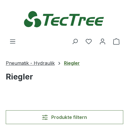
Zum Hauptinhalt springen
Du hast 0 Produ
Ware
Pneumatik - Hydraulik
Riegler
Riegler
Produkte filtern