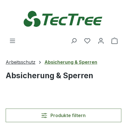
Zum Hauptinhalt springen
Du hast 0 Produ
Ware
Arbeitsschutz
Absicherung & Sperren
Absicherung & Sperren
Produkte filtern