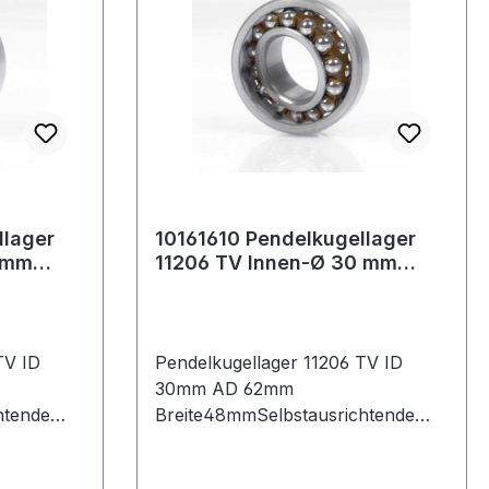
llager
10161610 Pendelkugellager
 mm
11206 TV Innen-Ø 30 mm
te40 mm
Außen-Ø 62 mm Breite48 mm
TV ID
Pendelkugellager 11206 TV ID
30mm AD 62mm
htende
Breite48mmSelbstausrichtende
ager
Kugellager, auch Pendellager
nenring
genannt, haben einen Innenring