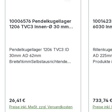
10006576 Pendelkugellager
10014231
1206 TVC3 Innen-Ø 30 mm
6030 In
Außen-Ø 62 mm Breite16 mm
Ø 225 m
Pendelkugellager 1206 TVC3 ID
Rillenkug
30mm AD 62mm
AD 225mm Br
Breite16mmSelbstausrichtende
Produkte 
Kugellager, auch Pendellager
Rillenkuge
genannt, haben einen Innenring
und eine Kugelbaugruppe, die von
einer halbrunden Laufrille im
Außenring gehalten werden. Diese
Kugellager sind so konstrui
Regulärer Preis:
Regulärer
26,41 €
733,74 
Preise inkl. MwSt. zzgl. Versandkosten
Preise inkl