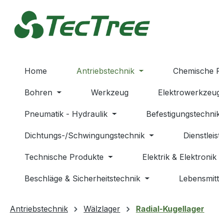
m Hauptinhalt springen
Zur Suche springen
Zur Hauptnavigation springen
Home
Antriebstechnik
Chemische 
Bohren
Werkzeug
Elektrowerkzeu
Pneumatik - Hydraulik
Befestigungstechni
Dichtungs-/Schwingungstechnik
Dienstlei
Technische Produkte
Elektrik & Elektronik
Beschläge & Sicherheitstechnik
Lebensmitt
Antriebstechnik
Wälzlager
Radial-Kugellager