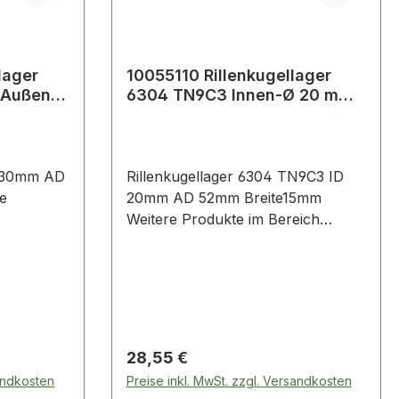
lager
10055110 Rillenkugellager
 Außen-
6304 TN9C3 Innen-Ø 20 mm
Außen-Ø 52 mm Breite15 mm
D 30mm AD
Rillenkugellager 6304 TN9C3 ID
20mm AD 52mm Breite15mm
Weitere Produkte im Bereich
Rillenkugellager
Regulärer Preis:
28,55 €
sandkosten
Preise inkl. MwSt. zzgl. Versandkosten