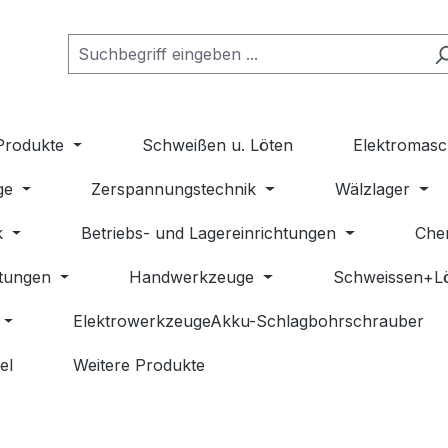
Produkte
Schweißen u. Löten
Elektromasc
ge
Zerspannungstechnik
Wälzlager
k
Betriebs- und Lagereinrichtungen
Che
stungen
Handwerkzeuge
Schweissen+L
ElektrowerkzeugeAkku-Schlagbohrschrauber
el
Weitere Produkte