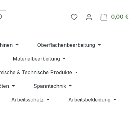
Du hast 0 Produkte auf 
0,00 €
Ware
hinen
Oberflächenbearbeitung
Materialbearbeitung
mische & Technische Produkte
öten
Spanntechnik
Arbeitsschutz
Arbeitsbekleidung