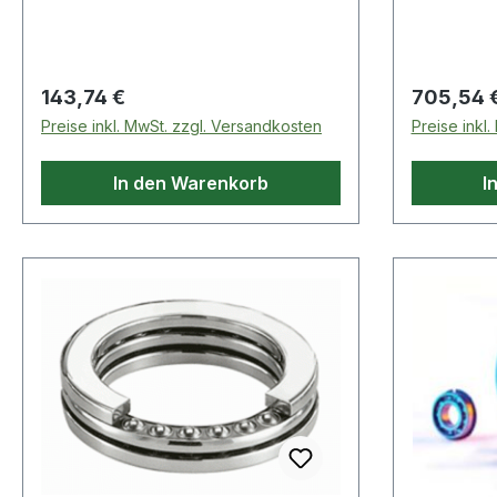
und eine Kugelbaugruppe, die von
und eine 
einer halbrunden Laufrille im
einer halb
Außenring gehalten werden. Diese
Außenring
Kugellager sind so konstrui
Kugellager
Regulärer Preis:
Regulärer
143,74 €
705,54 
Preise inkl. MwSt. zzgl. Versandkosten
Preise inkl
In den Warenkorb
I