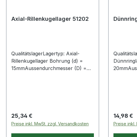
Axial-Rillenkugellager 51202
Dünnrin
QualitätslagerLagertyp: Axial-
Qualitätsl
Rillenkugellager Bohrung (d) =
Dünnringl
15mmAussendurchmesser (D) =
20mmAuss
32mmBreite (B) = 12mm
42mmBrei
Regulärer Preis:
Regulärer
25,34 €
14,98 €
Preise inkl. MwSt. zzgl. Versandkosten
Preise inkl