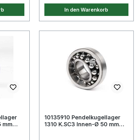
rb
In den Warenkorb
llager
10135910 Pendelkugellager
5 mm
1310 K.SC3 Innen-Ø 50 mm
te23 mm
Außen-Ø 110 mm Breite27 mm