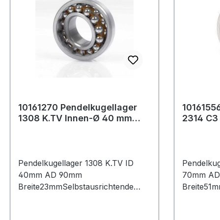
10161270 Pendelkugellager
10161556
1308 K.TV Innen-Ø 40 mm
2314 C3
Außen-Ø 90 mm Breite23 mm
Außen-Ø
Pendelkugellager 1308 K.TV ID
Pendelkug
40mm AD 90mm
70mm AD
Breite23mmSelbstausrichtende
Breite51m
Kugellager, auch Pendellager
Kugellage
genannt, haben einen Innenring
genannt, 