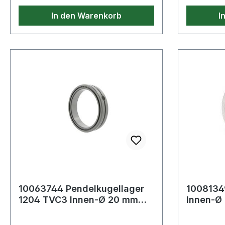
In den Warenkorb
I
10063744 Pendelkugellager
10081349
1204 TVC3 Innen-Ø 20 mm
Innen-Ø
Außen-Ø 47 mm Breite14 mm
mm Brei