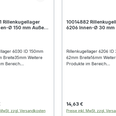
 Rillenkugellager
10014882 Rillenkugel
nen-Ø 150 mm Außen-
6206 Innen-Ø 30 mm
m Breite35 mm
Ø 62 mm Breite16 mm
ellager 6030 ID 150mm
Rillenkugellager 6206 I
eite35mm Weitere
62mm Breite16mm Weitere
im Bereich
Produkte im Bereich
llager
Rillenkugellager
 Preis:
Regulärer Preis:
€
14,63 €
. MwSt. zzgl. Versandkosten
Preise inkl. MwSt. zzgl. Ver