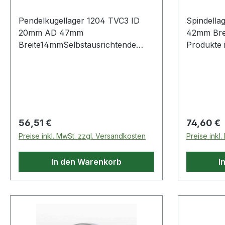
Pendelkugellager 1204 TVC3 ID
Spindella
20mm AD 47mm
42mm Breite1
Breite14mmSelbstausrichtende
Kugellager, auch Pendellager
genannt, haben einen Innenring
und eine Kugelbaugruppe, die von
einer halbrunden Laufrille im
Außenring gehalten werden. Diese
Kugellager sind so konstrui
Regulärer Preis:
Regulärer
56,51 €
74,60 €
Preise inkl. MwSt. zzgl. Versandkosten
Preise inkl
In den Warenkorb
I