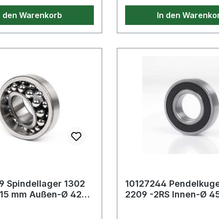
n den Warenkorb
In den Warenko
 Spindellager 1302
10127244 Pendelkuge
 15 mm Außen-Ø 42
2209 -2RS Innen-Ø 4
te13 mm
Außen-Ø 85 mm Brei