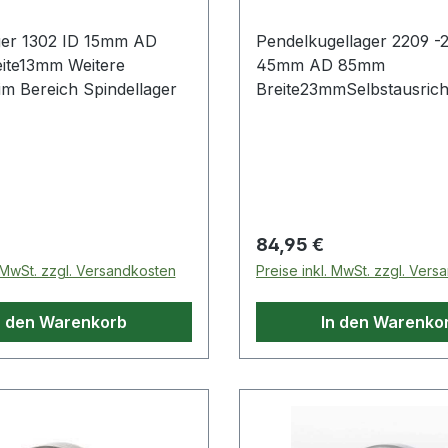
ger 1302 ID 15mm AD
Pendelkugellager 2209 -
3mm Weitere
45mm AD 85mm
Produkte im Bereich Spindellager
Breite23mmSelbstausric
Kugellager, auch Pendell
genannt, haben einen In
und eine Kugelbaugruppe
einer halbrunden Laufrill
Außenring gehalten werd
Kugellager sind so konstr
 Preis:
Regulärer Preis:
84,95 €
. MwSt. zzgl. Versandkosten
Preise inkl. MwSt. zzgl. Ver
n den Warenkorb
In den Warenko