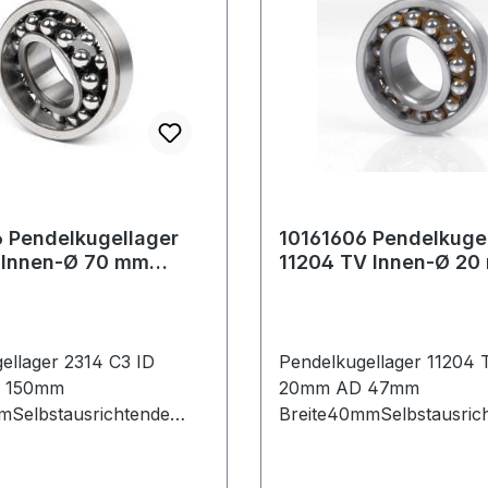
 Pendelkugellager
10161606 Pendelkuge
 Innen-Ø 70 mm
11204 TV Innen-Ø 20
 150 mm Breite51 mm
Außen-Ø 47 mm Brei
ellager 2314 C3 ID
Pendelkugellager 11204 
 150mm
20mm AD 47mm
mSelbstausrichtende
Breite40mmSelbstausric
r, auch Pendellager
Kugellager, auch Pendell
haben einen Innenring
genannt, haben einen In