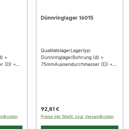
Dünnringlager 16015
QualitätslagerLagertyp:
d) =
DünnringlagerBohrung (d) =
r (D) =
75mmAussendurchmesser (D) =
115mmBreite (B) = 13mm
Regulärer Preis:
92,81 €
sandkosten
Preise inkl. MwSt. zzgl. Versandkosten