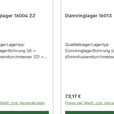
glager 16004 ZZ
Dünnringlager 16013
agerLagertyp:
QualitätslagerLagertyp:
agerBohrung (d) =
DünnringlagerBohrung (
endurchmesser (D) =
65mmAussendurchmesse
te (B) = 8mm
100mmBreite (B) = 11mm
 Preis:
Regulärer Preis:
73,17 €
. MwSt. zzgl. Versandkosten
Preise inkl. MwSt. zzgl. Ver