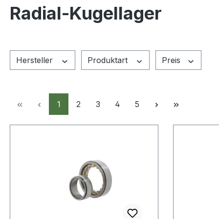
Radial-Kugellager
Hersteller
Produktart
Preis
Seite
Seite
Seite
Seite
Seite
1
2
3
4
5