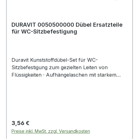
DURAVIT 0050500000 Dübel Ersatzteile
für WC-Sitzbefestigung
Duravit Kunststoffdübel-Set für WC-
Sitzbefestigung zum gezielten Leiten von
Flüssigkeiten · Aufhängelaschen mit starkem
Neodym-Magnet und Ösen · beliebig oft formbar
durch Biegemetallelemente · kann über die
Magnete an den Biegemetallelementen der
Wanne und den Rosetten befestigt werden ·
Oben 30 cm breit, unten 20 cm, Länge 50 cm
Regulärer Preis:
3,56 €
Preise inkl. MwSt. zzgl. Versandkosten