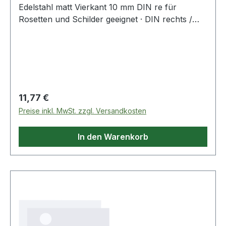
Edelstahl matt Vierkant 10 mm DIN re für
Rosetten und Schilder geeignet · DIN rechts /
links
Regulärer Preis:
11,77 €
Preise inkl. MwSt. zzgl. Versandkosten
In den Warenkorb