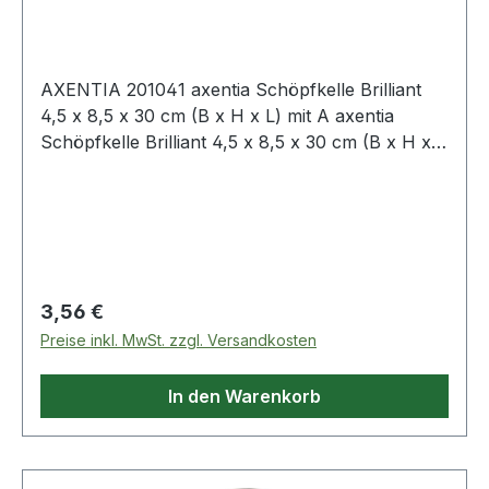
AXENTIA 201041 axentia Schöpfkelle Brilliant
4,5 x 8,5 x 30 cm (B x H x L) mit A axentia
Schöpfkelle Brilliant 4,5 x 8,5 x 30 cm (B x H x
L) mit Aufhängeöse Edelstahl silber
Regulärer Preis:
3,56 €
Preise inkl. MwSt. zzgl. Versandkosten
In den Warenkorb