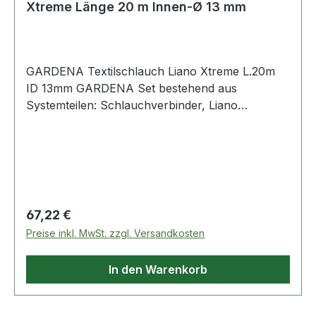
Xtreme Länge 20 m Innen-Ø 13 mm
GARDENA Textilschlauch Liano Xtreme L.20m
ID 13mm GARDENA Set bestehend aus
Systemteilen: Schlauchverbinder, Liano
Wasserstop, Reinigungspritze und 2
Hahnverbinder, einer mit Reduzierstück für 3
verschiendene Hahngrößen · sehr flexibler PVC-
Innenschl
Regulärer Preis:
67,22 €
Preise inkl. MwSt. zzgl. Versandkosten
In den Warenkorb