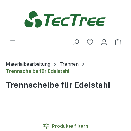
Zum Hauptinhalt springen
Du hast 0 Produ
Ware
Materialbearbeitung
Trennen
Trennscheibe für Edelstahl
Trennscheibe für Edelstahl
Produkte filtern