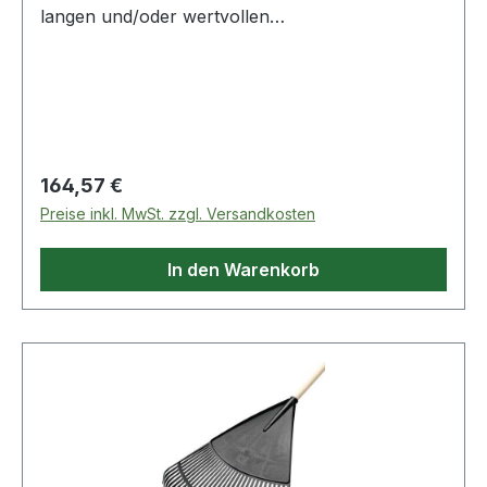
langen und/oder wertvollen
Werkzeugen.Kompatibel mit dem FACOM CKS-
System.Abschließbar.Robuste Stahlkonstruktion
- Hochwertige Pulverbeschichtung.Kompatibel
mit allen JET-Serien.Auch seitlich an JETLINE-
Möbeln montierbar. Weitere Produkte im Bereich
Werkstattwagen
Regulärer Preis:
164,57 €
Preise inkl. MwSt. zzgl. Versandkosten
In den Warenkorb