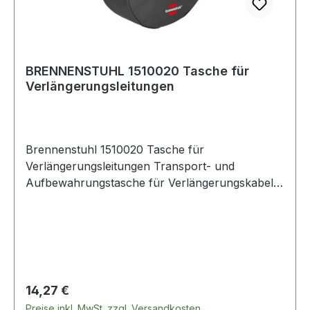
BRENNENSTUHL 1510020 Tasche für
Verlängerungsleitungen
Brennenstuhl 1510020 Tasche für
Verlängerungsleitungen Transport- und
Aufbewahrungstasche für Verlängerungskabel
(Kabeltasche mit doppeltem Tragegriff, staub-
und spritzwasserdichtes Material, abwaschbar,
robust, ideal für Campingplatz und
Baustelle)neuArtikelnummer1510020EAN400712
3683901 Aufbewahrungstasche für
Verlängerungskabel aus staub- und
Regulärer Preis:
14,27 €
spritzwasserdichtem Material - für den perfekten
Preise inkl. MwSt. zzgl. Versandkosten