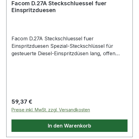
Facom D.27A Steckschluessel fuer
Einspritzduesen
Facom D.27A Steckschluessel fuer
Einspritzduesen Spezial-Steckschlüssel für
gesteuerte Diesel-Einspritzdüsen lang, offen
Antrieb Innenvierkant 12,7 mm (1/2") Abtrieb
Zwölfkant-Profil SW 27 mm Produktstärken:
Langer, offener Zwölfkant-Steckschlüssel mit
1/2"-Vierkant für folgende Modelle:CITROËN
Saxo 1.5/Boxer TD FORD Maverick MAZDA
Familia 1.7 MERCEDES 250C ab Bj. 94
Regulärer Preis:
59,37 €
MITSUBISHI Pajero 2 NISSAN Serena 2.3
Preise inkl. MwSt. zzgl. Versandkosten
PEUGEOT 106/605/2.5 SEAT Terra 1.7
VOLKSWAGEN Polo D Weitere Produkte im
In den Warenkorb
Bereich Motor