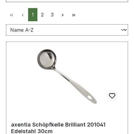
Seite
Seite
Seite
1
2
3
axentia Schöpfkelle Brilliant 201041
Edelstahl 30cm