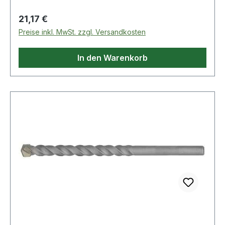
spezielle Härte-Strahl-Technik
Anwendungsbereiche: Beton, Mauerwerk,
Regulärer Preis:
21,17 €
Kalksandstein, Stein"
Preise inkl. MwSt. zzgl. Versandkosten
In den Warenkorb