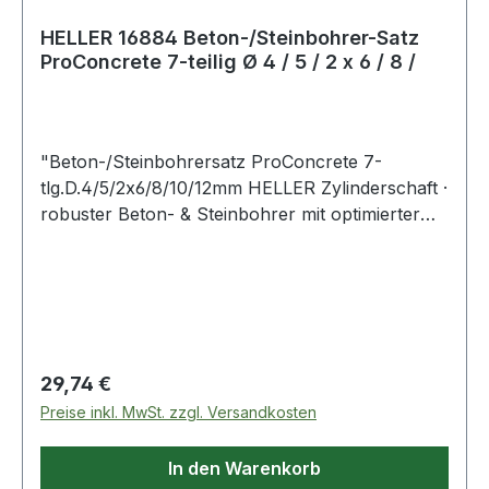
HELLER 16884 Beton-/Steinbohrer-Satz
ProConcrete 7-teilig Ø 4 / 5 / 2 x 6 / 8 /
"Beton-/Steinbohrersatz ProConcrete 7-
tlg.D.4/5/2x6/8/10/12mm HELLER Zylinderschaft ·
robuster Beton- & Steinbohrer mit optimierter
Hartmetallgeometrie · lange Lebensdauer · hohe
Geschwindigkeit dank optimiertem Kopfdesign mit
breitem Auslauf und großvolumiger ""Twinmax-
G2"" Wendel · hohe Bruchfestigkeit durch
spezielle Härte-Strahl-Technik
Anwendungsbereiche: Beton, Mauerwerk,
Regulärer Preis:
29,74 €
Kalksandstein, Stein"
Preise inkl. MwSt. zzgl. Versandkosten
In den Warenkorb