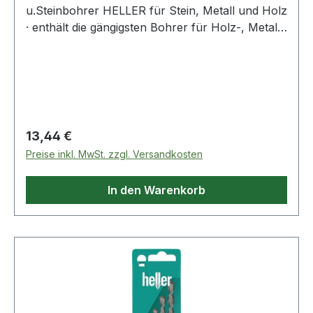
u.Steinbohrer HELLER für Stein, Metall und Holz
· enthält die gängigsten Bohrer für Holz-, Metall-
und Steinanwendungen Inhalt: je 1 St.
Steinbohrer Ø 5, 6, 8 mm je 1 St. HSS-Bohrer
rollgewalzt Ø 5, 6, 8 mm je 1 St. Holzbohrer Ø 5,
6, 8 mm
Regulärer Preis:
13,44 €
Preise inkl. MwSt. zzgl. Versandkosten
In den Warenkorb