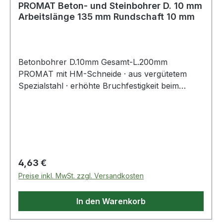
PROMAT Beton- und Steinbohrer D. 10 mm
Arbeitslänge 135 mm Rundschaft 10 mm
Betonbohrer D.10mm Gesamt-L.200mm
PROMAT mit HM-Schneide · aus vergütetem
Spezialstahl · erhöhte Bruchfestigkeit beim
Schlageinsatz · spezielles Wendelprofil für
schnellen Bohrfortschritt · mit HM-Schneide
Regulärer Preis:
4,63 €
Preise inkl. MwSt. zzgl. Versandkosten
In den Warenkorb