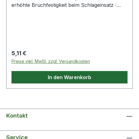
erhöhte Bruchfestigkeit beim Schlageinsatz ·
spezielles Wendelprofil für schnellen
Bohrfortschritt · mit HM-Schneide
Regulärer Preis:
5,11 €
Preise inkl. MwSt. zzgl. Versandkosten
In den Warenkorb
Kontakt
Service