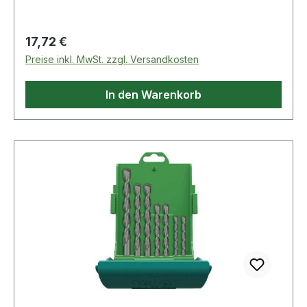
G2"" Wendel · hohe Bruchfestigkeit durch
spezielle Härte-Strahl-Technik
Anwendungsbereiche: Beton, Mauerwerk,
Regulärer Preis:
17,72 €
Kalksandstein, Stein"
Preise inkl. MwSt. zzgl. Versandkosten
In den Warenkorb