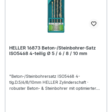
HELLER 16873 Beton-/Steinbohrer-Satz
ISO5468 4-teilig Ø 5 / 6 / 8 / 10 mm
"Beton-/Steinbohrersatz ISO5468 4-
tlg.D.5/6/8/10mm HELLER Zylinderschaft ·
robuster Beton- & Steinbohrer mit optimierter
Hartmetallgeometrie · lange Lebensdauer · hohe
Geschwindigkeit dank optimiertem Kopfdesign mit
breitem Auslauf und großvolumiger ""Twinmax-