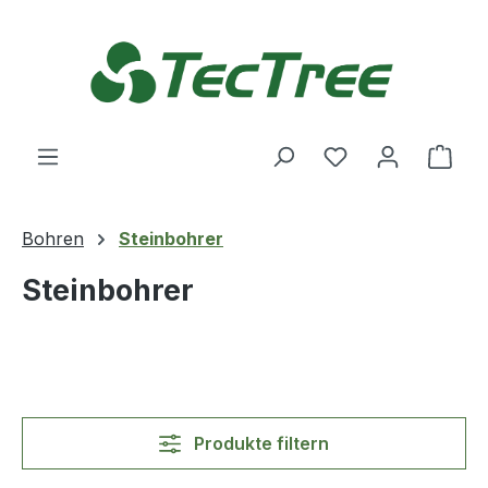
Zum Hauptinhalt springen
Du hast 0 Produ
Ware
Bohren
Steinbohrer
Steinbohrer
Produkte filtern