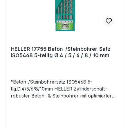
HELLER 17755 Beton-/Steinbohrer-Satz
ISO5468 5-teilig Ø 4 / 5 / 6 / 8 / 10 mm
"Beton-/Steinbohrersatz ISO5468 5-
tlg.D.4/5/6/8/10mm HELLER Zylinderschaft ·
robuster Beton- & Steinbohrer mit optimierter
Hartmetallgeometrie · lange Lebensdauer · hohe
Geschwindigkeit dank optimiertem Kopfdesign mit
breitem Auslauf und großvolumiger ""Twinmax-
G2"" Wendel · hohe Bruchfestigkeit durch