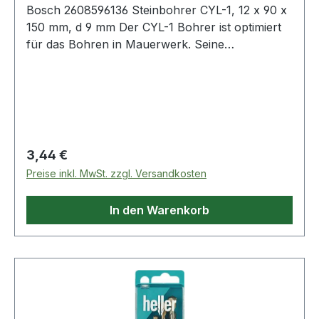
Bosch 2608596136 Steinbohrer CYL-1, 12 x 90 x
150 mm, d 9 mm Der CYL-1 Bohrer ist optimiert
für das Bohren in Mauerwerk. Seine
zweispiralige U-Form sorgt für guten
Bohrmehlabtransport, während die Carbide-
Standardspitze den Bohrer verschleißfester
macht. Dieses Produkt ist für den Einsatz in
Mauerwerk und Kalksandstein gut geeignet. Es
ist kompatibel mit Schlagbohrern. Durchmesser
Regulärer Preis:
3,44 €
(D) mm: 12,00, Arbeitslänge (L1) mm: 90,
Preise inkl. MwSt. zzgl. Versandkosten
Gesamtlänge (L2) mm: 150 Weitere Produkte im
Bereich Steinbohrer
In den Warenkorb