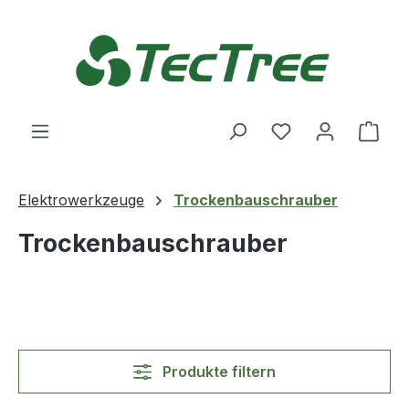
Zum Hauptinhalt springen
Du hast 0 Produ
Ware
Elektrowerkzeuge
Trockenbauschrauber
Trockenbauschrauber
Produkte filtern