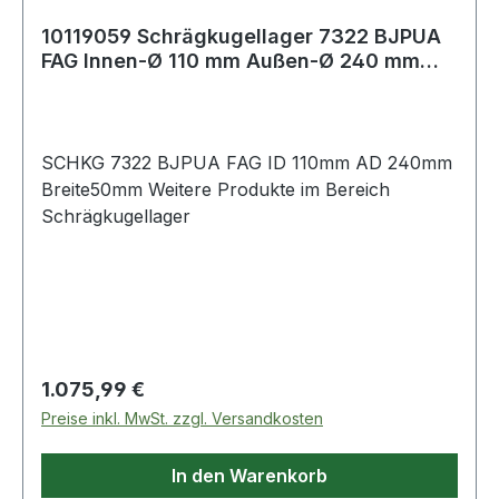
10119059 Schrägkugellager 7322 BJPUA
FAG Innen-Ø 110 mm Außen-Ø 240 mm
Breite50
SCHKG 7322 BJPUA FAG ID 110mm AD 240mm
Breite50mm Weitere Produkte im Bereich
Schrägkugellager
Regulärer Preis:
1.075,99 €
Preise inkl. MwSt. zzgl. Versandkosten
In den Warenkorb