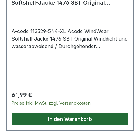
Softshell-Jacke 1476 SBT Original
Winddicht
A-code 113529-544-XL Acode WindWear
Softshell-Jacke 1476 SBT Original Winddicht und
wasserabweisend / Durchgehender
Reißverschluss vorne / Brusttasche mit
Reißverschluss / 2 Vordertaschen mit
Reißverschluss / Verlängerte Rückenpartie /
Verstellbarer Saum / Verstellbare
Armabschlüsse / Wassersäule des Gewebes:
8.000 mm. 544 Saphirblau 100% Polyester 235
Regulärer Preis:
61,99 €
g/m². - - Normalwaschgang bei 40°C;Nicht
Preise inkl. MwSt. zzgl. Versandkosten
bleichen;Nicht im Wäschetrockner
trocknen;Nicht bügeln;Nicht Trockenreinigen
In den Warenkorb