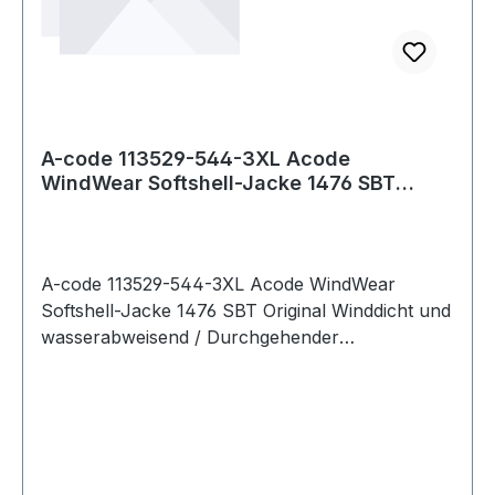
A-code 113529-544-3XL Acode
WindWear Softshell-Jacke 1476 SBT
Original Winddicht
A-code 113529-544-3XL Acode WindWear
Softshell-Jacke 1476 SBT Original Winddicht und
wasserabweisend / Durchgehender
Reißverschluss vorne / Brusttasche mit
Reißverschluss / 2 Vordertaschen mit
Reißverschluss / Verlängerte Rückenpartie /
Verstellbarer Saum / Verstellbare
Armabschlüsse / Wassersäule des Gewebes: