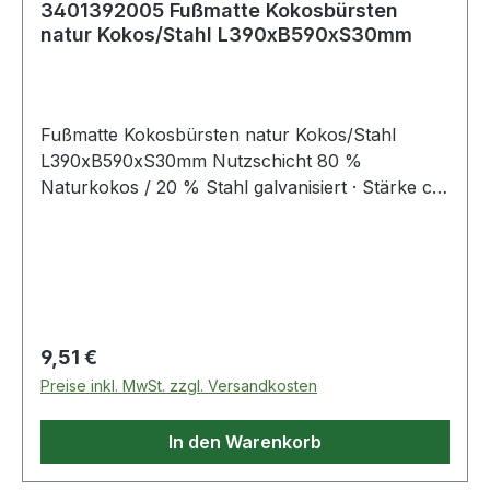
3401392005 Fußmatte Kokosbürsten
natur Kokos/Stahl L390xB590xS30mm
Fußmatte Kokosbürsten natur Kokos/Stahl
L390xB590xS30mm Nutzschicht 80 %
Naturkokos / 20 % Stahl galvanisiert · Stärke ca.
30 mm · Farbe natur · für den Zwischenbereich
Weitere technische Eigenschaften: · Ausführung:
Kokosbürsten
Regulärer Preis:
9,51 €
Preise inkl. MwSt. zzgl. Versandkosten
In den Warenkorb