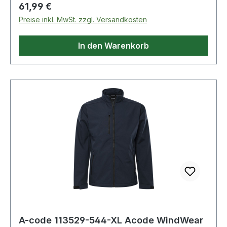
8.000 mm. 544 Saphirblau 100% Polyester 235
Regulärer Preis:
61,99 €
g/m². - - Normalwaschgang bei 40°C;Nicht
Preise inkl. MwSt. zzgl. Versandkosten
bleichen;Nicht im Wäschetrockner
trocknen;Nicht bügeln;Nicht Trockenreinigen
In den Warenkorb
A-code 113529-544-XL Acode WindWear