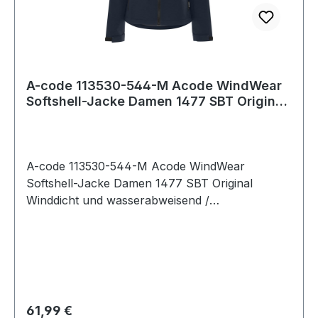
A-code 113530-544-M Acode WindWear
Softshell-Jacke Damen 1477 SBT Original
Windd
A-code 113530-544-M Acode WindWear
Softshell-Jacke Damen 1477 SBT Original
Winddicht und wasserabweisend /
Durchgehender Reißverschluss vorne / 2
Vordertaschen mit Reißverschluss / Verlängerte
Rückenpartie / Verstellbarer Saum / Verstellbare
Armabschlüsse / Wassersäule des Materials:
8.000 mm / OEKO-TEX® zertifiziert. 544
Saphirblau 100% Polyester 235 g/m². - OEKO-
Regulärer Preis:
61,99 €