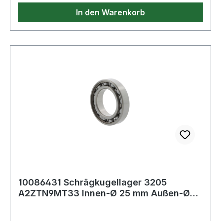
In den Warenkorb
10086431 Schrägkugellager 3205
A2ZTN9MT33 Innen-Ø 25 mm Außen-Ø
52 mm Breite20,6