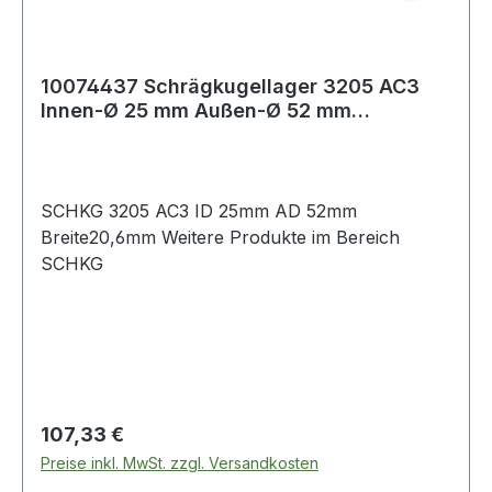
10074437 Schrägkugellager 3205 AC3
Innen-Ø 25 mm Außen-Ø 52 mm
Breite20,6 mm
SCHKG 3205 AC3 ID 25mm AD 52mm
Breite20,6mm Weitere Produkte im Bereich
SCHKG
Regulärer Preis:
107,33 €
Preise inkl. MwSt. zzgl. Versandkosten