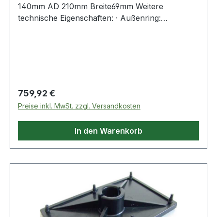
140mm AD 210mm Breite69mm Weitere
technische Eigenschaften: · Außenring:
Schmiernut mit Schmierbohrungen im
Außenring
Regulärer Preis:
759,92 €
Preise inkl. MwSt. zzgl. Versandkosten
In den Warenkorb