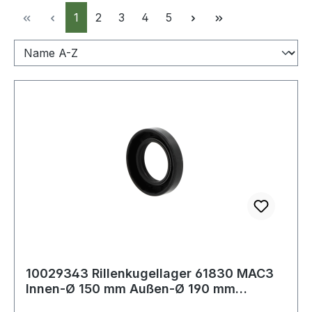
Seite
Seite
Seite
Seite
Seite
1
2
3
4
5
10029343 Rillenkugellager 61830 MAC3
Innen-Ø 150 mm Außen-Ø 190 mm
Breite20 mm