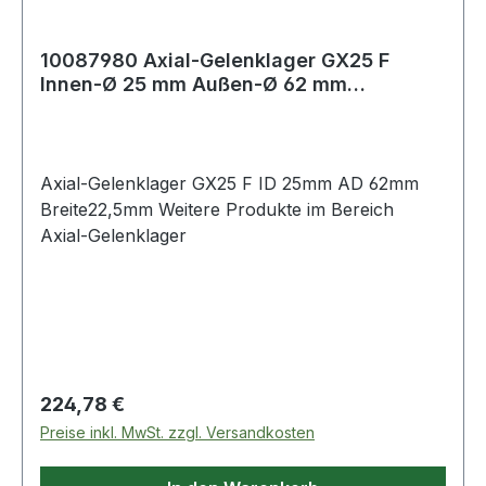
10087980 Axial-Gelenklager GX25 F
Innen-Ø 25 mm Außen-Ø 62 mm
Breite22,5 mm
Axial-Gelenklager GX25 F ID 25mm AD 62mm
Breite22,5mm Weitere Produkte im Bereich
Axial-Gelenklager
Regulärer Preis:
224,78 €
Preise inkl. MwSt. zzgl. Versandkosten