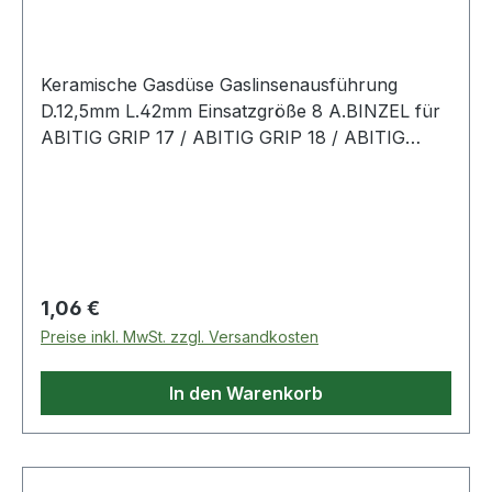
42 mm Einsatzg
Keramische Gasdüse Gaslinsenausführung
D.12,5mm L.42mm Einsatzgröße 8 A.BINZEL für
ABITIG GRIP 17 / ABITIG GRIP 18 / ABITIG
GRIP 26
Regulärer Preis:
1,06 €
Preise inkl. MwSt. zzgl. Versandkosten
In den Warenkorb