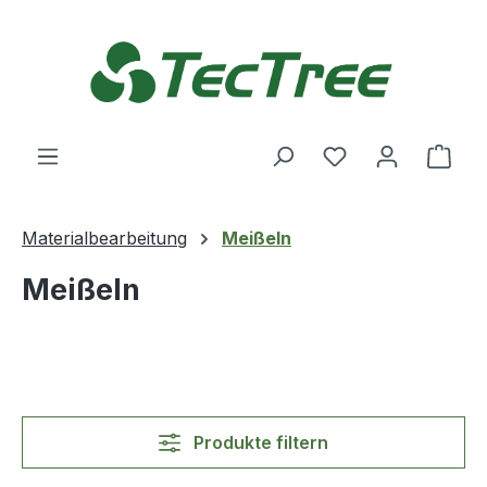
Zum Hauptinhalt springen
Du hast 0 Produ
Ware
Materialbearbeitung
Meißeln
Meißeln
Produkte filtern