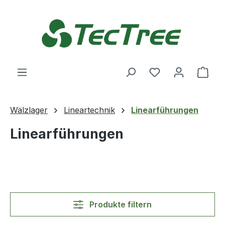
Zum Hauptinhalt springen
Du hast 0 Produ
Ware
Wälzlager
Lineartechnik
Linearführungen
Linearführungen
Produkte filtern