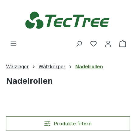
Zum Hauptinhalt springen
Du hast 0 Produ
Ware
Wälzlager
Wälzkörper
Nadelrollen
Nadelrollen
Produkte filtern