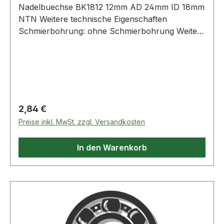
Nadelbuechse BK1812 12mm AD 24mm ID 18mm
NTN Weitere technische Eigenschaften
Schmierbohrung: ohne Schmierbohrung Weitere
Produkte im Bereich Nadelbüchse
Regulärer Preis:
2,84 €
Preise inkl. MwSt. zzgl. Versandkosten
In den Warenkorb