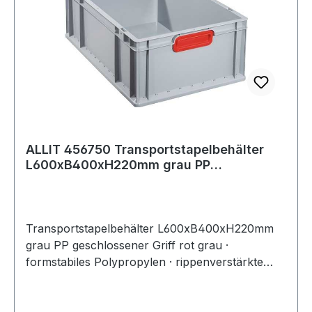
ALLIT 456750 Transportstapelbehälter
L600xB400xH220mm grau PP
geschlossener Gri
Transportstapelbehälter L600xB400xH220mm
grau PP geschlossener Griff rot grau ·
formstabiles Polypropylen · rippenverstärkte
Wände · abgestimmt auf Europaletten-Maße ·
selbstzentrierender, umlaufender Stapelrand ·
optimale Reinigung durch glatte Innenwände ·