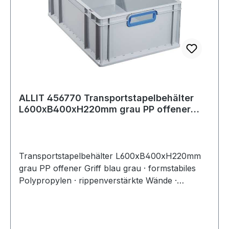
ALLIT 456770 Transportstapelbehälter
L600xB400xH220mm grau PP offener
Griff bla
Transportstapelbehälter L600xB400xH220mm
grau PP offener Griff blau grau · formstabiles
Polypropylen · rippenverstärkte Wände ·
abgestimmt auf Europaletten-Maße ·
selbstzentrierender, umlaufender Stapelrand ·
optimale Reinigung durch glatte Innenwände ·