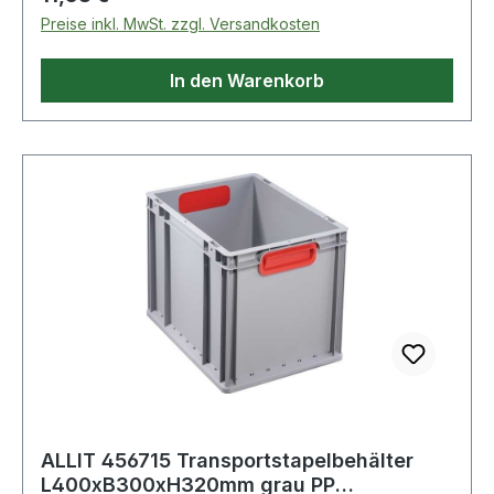
GriffWeitere technische Eigenschaften:·
Preise inkl. MwSt. zzgl. Versandkosten
Seitenwände: geschlossen· Innenhöhe: 215mm·
Innenlänge: 355mm· Innenbreite: 255mm
In den Warenkorb
ALLIT 456715 Transportstapelbehälter
L400xB300xH320mm grau PP