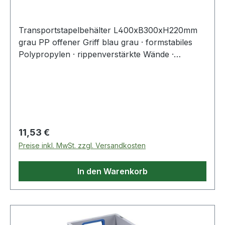
Transportstapelbehälter L400xB300xH220mm
grau PP offener Griff blau grau · formstabiles
Polypropylen · rippenverstärkte Wände ·
abgestimmt auf Europaletten-Maße ·
selbstzentrierender, umlaufender Stapelrand ·
optimale Reinigung durch glatte Innenwände ·
widerstandsfähig gegen die meisten Säuren und
Öle · Temperaturbeständig von -10 °C bis +60 °C
· geschlossene Wände · blauer, offener
Regulärer Preis:
11,53 €
GriffWeitere technische Eigenschaften:·
Preise inkl. MwSt. zzgl. Versandkosten
Seitenwände: geschlossen· Innenhöhe: 215mm·
Innenlänge: 355mm· Innenbreite: 255mm
In den Warenkorb