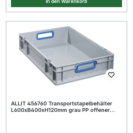
In den Warenkorb
ALLIT 456760 Transportstapelbehälter
L600xB400xH120mm grau PP offener
Griff bla