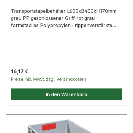
Transportstapelbehälter L600xB400xH170mm
grau PP geschlossener Griff rot grau ·
formstabiles Polypropylen · rippenverstärkte
Wände · abgestimmt auf Europaletten-Maße ·
selbstzentrierender, umlaufender Stapelrand ·
optimale Reinigung durch glatte Innenwände ·
widerstandsfähig gegen die meisten Säuren und
Öle · Temperaturbeständig von -10 °C bis +60 °C
· geschlossene Wände · roter, geschlossener
Regulärer Preis:
16,17 €
GriffWeitere technische Eigenschaften:·
Preise inkl. MwSt. zzgl. Versandkosten
Seitenwände: geschlossen· Innenhöhe: 165mm·
Innenlänge: 555mm· Innenbreite: 355mm
In den Warenkorb