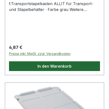
f.Transportstapelkasten ALLIT für Transport-
und Stapelbehälter · Farbe grau Weitere
technische Eigenschaften: · Farbe: grau ·
Ausführung: für Transportstapelkasten
Regulärer Preis:
4,87 €
Preise inkl. MwSt. zzgl. Versandkosten
In den Warenkorb