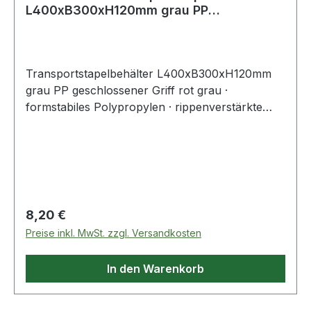
L400xB300xH120mm grau PP
geschlossener Gri
Transportstapelbehälter L400xB300xH120mm
grau PP geschlossener Griff rot grau ·
formstabiles Polypropylen · rippenverstärkte
Wände · abgestimmt auf Europaletten-Maße ·
selbstzentrierender, umlaufender Stapelrand ·
optimale Reinigung durch glatte Innenwände ·
widerstandsfähig gegen die meisten Säuren und
Öle · Temperaturbeständig von -10 °C bis +60 °C
· geschlossene Wände · roter, geschlossener
Regulärer Preis:
8,20 €
GriffWeitere technische Eigenschaften:·
Preise inkl. MwSt. zzgl. Versandkosten
Seitenwände: geschlossen· Innenhöhe: 115mm·
Innenlänge: 355mm· Innenbreite: 255mm
In den Warenkorb