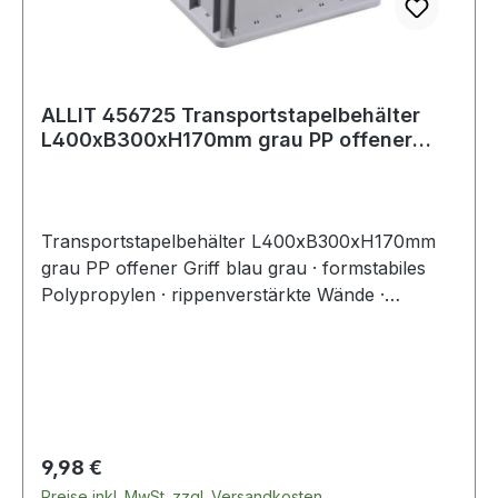
ALLIT 456725 Transportstapelbehälter
L400xB300xH170mm grau PP offener
Griff bla
Transportstapelbehälter L400xB300xH170mm
grau PP offener Griff blau grau · formstabiles
Polypropylen · rippenverstärkte Wände ·
abgestimmt auf Europaletten-Maße ·
selbstzentrierender, umlaufender Stapelrand ·
optimale Reinigung durch glatte Innenwände ·
widerstandsfähig gegen die meisten Säuren und
Öle · Temperaturbeständig von -10 °C bis +60 °C
· geschlossene Wände · blauer, offener
Regulärer Preis:
9,98 €
GriffWeitere technische Eigenschaften:·
Preise inkl. MwSt. zzgl. Versandkosten