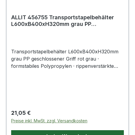
ALLIT 456755 Transportstapelbehälter
L600xB400xH320mm grau PP
geschlossener Gri
Transportstapelbehälter L600xB400xH320mm
grau PP geschlossener Griff rot grau ·
formstabiles Polypropylen · rippenverstärkte
Wände · abgestimmt auf Europaletten-Maße ·
selbstzentrierender, umlaufender Stapelrand ·
optimale Reinigung durch glatte Innenwände ·
widerstandsfähig gegen die meisten Säuren und
Öle · Temperaturbeständig von -10 °C bis +60 °C
· geschlossene Wände · roter, geschlossener
Regulärer Preis:
21,05 €
GriffWeitere technische Eigenschaften:·
Preise inkl. MwSt. zzgl. Versandkosten
Seitenwände: geschlossen· Innenhöhe: 315mm·
Innenlänge: 555mm· Innenbreite: 355mm