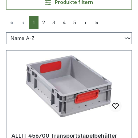
Produkte filtern
Seite
Seite
Seite
Seite
Seite
1
2
3
4
5
ALLIT 456700 Transportstapelbehälter