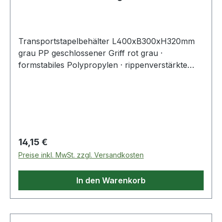
geschlossener Gri
Transportstapelbehälter L400xB300xH320mm
grau PP geschlossener Griff rot grau ·
formstabiles Polypropylen · rippenverstärkte
Wände · abgestimmt auf Europaletten-Maße ·
selbstzentrierender, umlaufender Stapelrand ·
optimale Reinigung durch glatte Innenwände ·
widerstandsfähig gegen die meisten Säuren und
Öle · Temperaturbeständig von -10 °C bis +60 °C
· geschlossene Wände · roter, geschlossener
Regulärer Preis:
14,15 €
GriffWeitere technische Eigenschaften:·
Preise inkl. MwSt. zzgl. Versandkosten
Seitenwände: geschlossen· Innenhöhe: 315mm·
Innenlänge: 355mm· Innenbreite: 255mm
In den Warenkorb