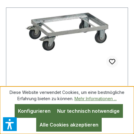
CRAEMER 8007 1000 Fahrgestell Stahl,
Diese Website verwendet Cookies, um eine bestmögliche
verzinkt eckig für Transportbehälter 21
Erfahrung bieten zu können.
Mehr Informationen ...
Konfigurieren
Nur technisch notwendige
Fahrgestell Stahl,verz.eck.f.Transportbehälter
Alle Cookies akzeptieren
210l CRAEMER Stahl verzinkt · für