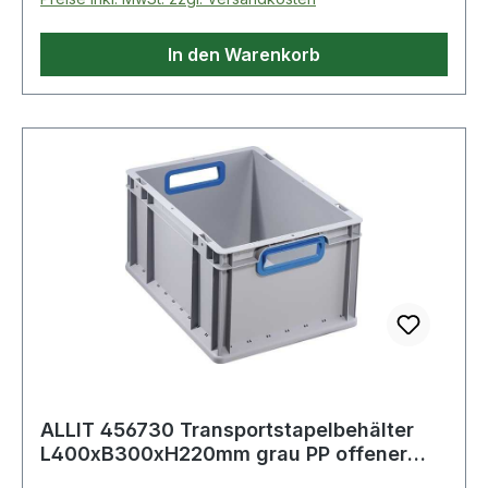
Seitenwände: geschlossen· Innenhöhe: 165mm·
Innenlänge: 355mm· Innenbreite: 255mm
In den Warenkorb
ALLIT 456730 Transportstapelbehälter
L400xB300xH220mm grau PP offener
Griff bla