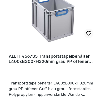
ALLIT 456735 Transportstapelbehälter
L400xB300xH320mm grau PP offener
Griff bla
Transportstapelbehälter L400xB300xH320mm
grau PP offener Griff blau grau · formstabiles
Polypropylen · rippenverstärkte Wände ·
abgestimmt auf Europaletten-Maße ·
selbstzentrierender, umlaufender Stapelrand ·