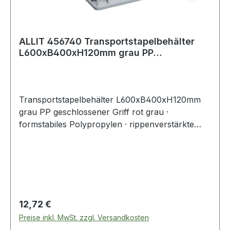
ALLIT 456740 Transportstapelbehälter
L600xB400xH120mm grau PP
geschlossener Gri
Transportstapelbehälter L600xB400xH120mm
grau PP geschlossener Griff rot grau ·
formstabiles Polypropylen · rippenverstärkte
Wände · abgestimmt auf Europaletten-Maße ·
selbstzentrierender, umlaufender Stapelrand ·
optimale Reinigung durch glatte Innenwände ·
widerstandsfähig gegen die meisten Säuren und
Öle · Temperaturbeständig von -10 °C bis +60 °C
· geschlossene Wände · roter, geschlossener
Regulärer Preis:
12,72 €
GriffWeitere technische Eigenschaften:·
Preise inkl. MwSt. zzgl. Versandkosten
Seitenwände: geschlossen· Innenhöhe: 115mm·