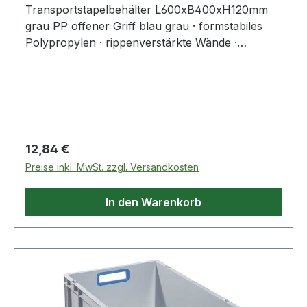
Transportstapelbehälter L600xB400xH120mm
grau PP offener Griff blau grau · formstabiles
Polypropylen · rippenverstärkte Wände ·
abgestimmt auf Europaletten-Maße ·
selbstzentrierender, umlaufender Stapelrand ·
optimale Reinigung durch glatte Innenwände ·
widerstandsfähig gegen die meisten Säuren und
Öle · Temperaturbeständig von -10 °C bis +60 °C
· geschlossene Wände · blauer, offener
Regulärer Preis:
12,84 €
GriffWeitere technische Eigenschaften:·
Preise inkl. MwSt. zzgl. Versandkosten
Seitenwände: geschlossen· Innenhöhe: 115mm·
Innenlänge: 555mm· Innenbreite: 355mm
In den Warenkorb