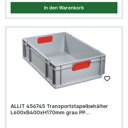
Innenlänge: 555mm· Innenbreite: 355mm
In den Warenkorb
ALLIT 456745 Transportstapelbehälter
L600xB400xH170mm grau PP
geschlossener Gri