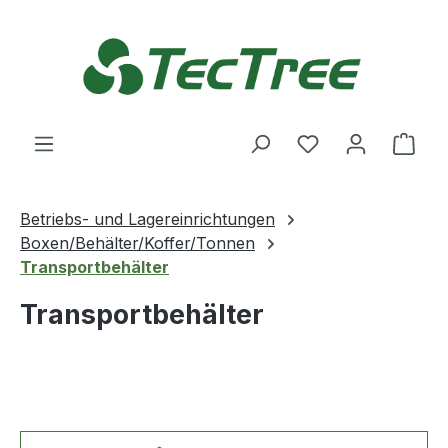
Zum Hauptinhalt springen
Du hast 0 Produ
Ware
Betriebs- und Lagereinrichtungen
Boxen/Behälter/Koffer/Tonnen
Transportbehälter
Transportbehälter