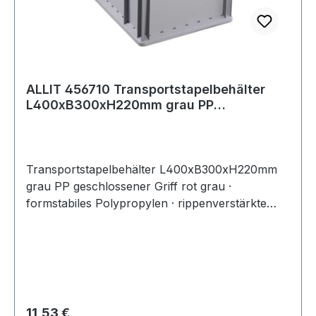
ALLIT 456710 Transportstapelbehälter
L400xB300xH220mm grau PP
geschlossener Gri
Transportstapelbehälter L400xB300xH220mm
grau PP geschlossener Griff rot grau ·
formstabiles Polypropylen · rippenverstärkte
Wände · abgestimmt auf Europaletten-Maße ·
selbstzentrierender, umlaufender Stapelrand ·
optimale Reinigung durch glatte Innenwände ·
widerstandsfähig gegen die meisten Säuren und
Öle · Temperaturbeständig von -10 °C bis +60 °C
· geschlossene Wände · roter, geschlossener
Regulärer Preis:
11,53 €