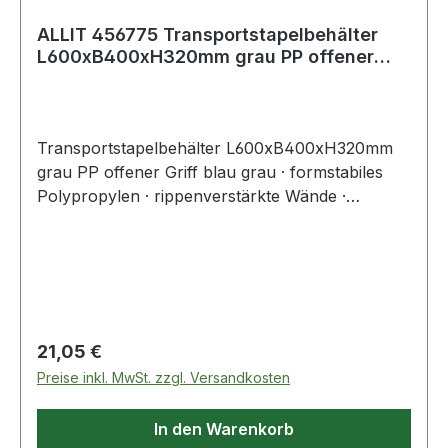
ALLIT 456775 Transportstapelbehälter
L600xB400xH320mm grau PP offener
Griff bla
Transportstapelbehälter L600xB400xH320mm
grau PP offener Griff blau grau · formstabiles
Polypropylen · rippenverstärkte Wände ·
abgestimmt auf Europaletten-Maße ·
selbstzentrierender, umlaufender Stapelrand ·
optimale Reinigung durch glatte Innenwände ·
widerstandsfähig gegen die meisten Säuren und
Öle · Temperaturbeständig von -10 °C bis +60 °C
· geschlossene Wände · blauer, offener
Regulärer Preis:
21,05 €
GriffWeitere technische Eigenschaften:·
Preise inkl. MwSt. zzgl. Versandkosten
Seitenwände: geschlossen· Innenhöhe: 315mm·
Innenlänge: 555mm· Innenbreite: 355mm
In den Warenkorb