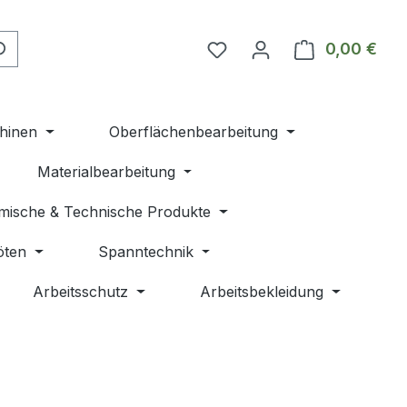
Du hast 0 Produkte auf 
0,00 €
Ware
hinen
Oberflächenbearbeitung
Materialbearbeitung
mische & Technische Produkte
öten
Spanntechnik
Arbeitsschutz
Arbeitsbekleidung