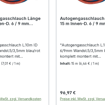
sschlauch Länge
Autogengasschlauch Läng
en-D. 6 / 9 mm
15 m Innen-D. 6 / 9 m
ke 5 / 3,5 mm blau /
Wandstärke 5 / 3,5 m
asschlauch L.10m ID
"Autogengasschlauch L.
dst.5/3,5mm blau/rot
6/9mm Wandst.5/3,5mm b
ontiert mit
komplett montiert mit
utter und Schlauchtülle
Überwurfmutter und Sch
m
(7,01 € / 1 m)
Inhalt:
15 m
(6,46 € / 1 m)
ng EN 560 ·
aus Messing EN 560 ·
hülse und
Schlauchhülse und
lauchklemme aus Stahl ·
Doppelschlauchklemme a
 nach DIN EN ISO 3821,
gefertigt nach DIN EN IS
uerstoffschlauch: 6 x 5
EN 559 Sauerstoffschlauc
 Preis:
Regulärer Preis:
96,97 €
itig 1/4"" RH
mm beidseitig 1/4"" RH
. MwSt. zzgl. Versandkosten
Preise inkl. MwSt. zzgl. Ver
chlauch: 9 x 3,5 mm
Acetylenschlauch: 9 x 3