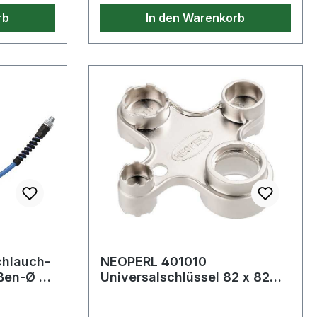
re
beidseitig 3,8"" LH Weitere
rb
In den Warenkorb
 · Farbe:
technische Eigenschaften: · Farbe:
blau / rot"
chlauch-
NEOPERL 401010
Universalschlüssel 82 x 82
 ''
mm 4-Fach-Funktion