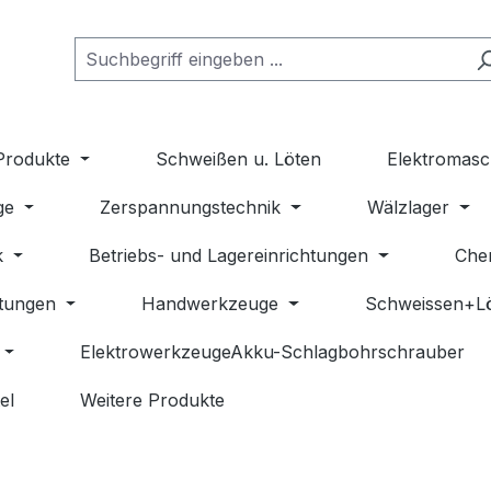
Produkte
Schweißen u. Löten
Elektromasc
ge
Zerspannungstechnik
Wälzlager
k
Betriebs- und Lagereinrichtungen
Che
stungen
Handwerkzeuge
Schweissen+L
ElektrowerkzeugeAkku-Schlagbohrschrauber
el
Weitere Produkte