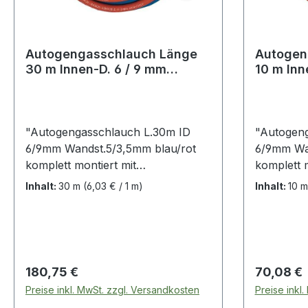
Autogengasschlauch Länge
Autogenga
30 m Innen-D. 6 / 9 mm
10 m Inn
Wandstärke 5 / 3,5 mm blau /
Wandstär
"Autogengasschlauch L.30m ID
"Autogeng
6/9mm Wandst.5/3,5mm blau/rot
6/9mm Wan
komplett montiert mit
komplett m
Überwurfmutter und Schlauchtülle
Überwurfm
Inhalt:
30 m
(6,03 € / 1 m)
Inhalt:
10 
aus Messing EN 560 ·
aus Messi
Schlauchhülse und
Schlauch
Doppelschlauchklemme aus Stahl ·
Doppelsch
gefertigt nach DIN EN ISO 3821,
gefertigt
EN 559 Sauerstoffschlauch: 6 x 5
EN 559 Sa
Regulärer Preis:
Regulärer
180,75 €
70,08 €
mm beidseitig 1/4"" RH
mm beidse
Preise inkl. MwSt. zzgl. Versandkosten
Preise inkl
Acetylenschlauch: 9 x 3,5 mm
Acetylens