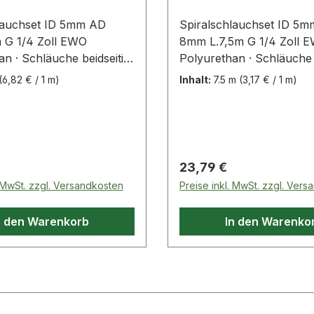
lauchset ID 5mm AD
Spiralschlauchset ID 5
 G 1/4 Zoll EWO
8mm L.7,5m G 1/4 Zoll 
n · Schläuche beidseitig
Polyurethan · Schläuche 
eingebunden mit
komplett eingebunden mi
(6,82 € / 1 m)
Inhalt:
7.5 m
(3,17 € / 1 m)
n Anschlussgewinden
drehbaren Anschlussge
erzinkt) · Anschlüsse mit
(Messing verzinkt) · Ans
· ohne
Dichtring · ohne
ttsverengungen · mit
Querschnittsverengungen
schlüssen · knickfest
axialen Anschlüssen · kni
 Preis:
Regulärer Preis:
23,79 €
kschutz · extrem flexibel
durch Knickschutz · extr
. MwSt. zzgl. Versandkosten
Preise inkl. MwSt. zzgl. Ver
er Abrieb als bei
· geringerer Abrieb als be
-Schläuchen durch
Polyamid-Schläuchen du
n den Warenkorb
In den Warenko
erfläche, dadurch
weiche Oberfläche, dadu
s Verkratzens von
Gefahr des Verkratzens 
chen Oberflächen
empfindlichen Oberfläch
 geringer ·
wesentlich geringer ·
rbereich: -40 °C bis +85
Temperaturbereich: -40 
e blauWeitere technische
°C · Farbe blauWeitere t