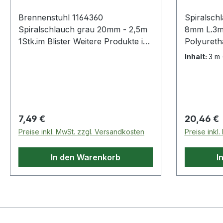
Brennenstuhl 1164360
Spiralsch
Spiralschlauch grau 20mm - 2,5m
8mm L.3m
1Stk.im Blister Weitere Produkte im
Polyuretha
Bereich Spiralschlauch
komplett 
Inhalt:
3 m
drehbare
(Messing v
Dichtring 
Querschni
axialen An
Regulärer Preis:
Regulärer
7,49 €
20,46 €
durch Knic
Preise inkl. MwSt. zzgl. Versandkosten
Preise inkl
· geringer
Polyamid
In den Warenkorb
I
weiche Ob
Gefahr de
empfindli
wesentlich
Temperatu
°C · Farb