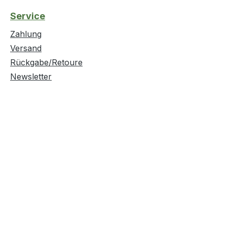
ften:· Aggregatzustand:
Eigenschaften:· Aggregat
Service
g
Gasförmig
Zahlung
Versand
Rückgabe/Retoure
Newsletter