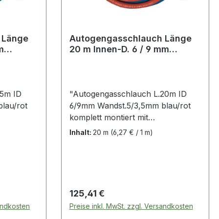
e
Autogengasschlauch Länge
m
20 m Innen-D. 6 / 9 mm
m blau /
Wandstärke 5 / 3,5 mm blau /
15m ID
"Autogengasschlauch L.20m ID
lau/rot
6/9mm Wandst.5/3,5mm blau/rot
komplett montiert mit
lauchtülle
Überwurfmutter und Schlauchtülle
Inhalt:
20 m
(6,27 € / 1 m)
aus Messing EN 560 ·
Schlauchhülse und
us Stahl ·
Doppelschlauchklemme aus Stahl ·
O 3821,
gefertigt nach DIN EN ISO 3821,
h: 6 x 5
EN 559 Sauerstoffschlauch: 6 x 5
Regulärer Preis:
125,41 €
mm beidseitig 1/4"" RH
sandkosten
Preise inkl. MwSt. zzgl. Versandkosten
,5 mm
Acetylenschlauch: 9 x 3,5 mm