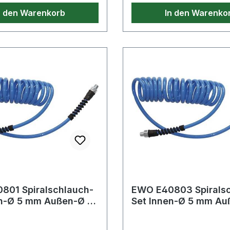
 3,8"" LH Weitere
beidseitig 3,8"" LH Weite
n den Warenkorb
In den Warenko
 Eigenschaften: · Farbe:
technische Eigenschaften:
"
blau / rot"
801 Spiralschlauch-
EWO E40803 Spirals
Set Innen-Ø 5 mm Außen-Ø 8
 3 m G 1/4 ''
mm Länge 7,5 m G 1/4