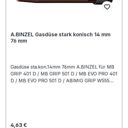
A.BINZEL Gasdüse stark konisch 14 mm
76 mm
Gasdüse sta.kon.14mm 76mm A.BINZEL für MB
GRIP 401 D / MB GRIP 501 D / MB EVO PRO 401
D / MB EVO PRO 501 D / ABIMIG GRIP W555
DWeitere technische Eigenschaften:· Nennweite:
14mm
Regulärer Preis:
4,63 €