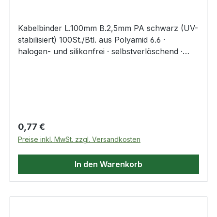
Kabelbinder L.100mm B.2,5mm PA schwarz (UV-
stabilisiert) 100St./Btl. aus Polyamid 6.6 ·
halogen- und silikonfrei · selbstverlöschend ·
Entflammbarkeitsklasse UL 94 V-2 ·
Zulassungen: DNV-GL, EN62275 ·
Temperaturbeständigkeit: -40 °C bis +85
°CWeitere technische Eigenschaften:·
Zugbelastung: 80N
Regulärer Preis:
0,77 €
Preise inkl. MwSt. zzgl. Versandkosten
In den Warenkorb