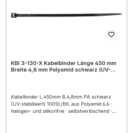
KBI 3-130-X Kabelbinder Länge 450 mm
Breite 4,8 mm Polyamid schwarz (UV-
bestän
Kabelbinder L.450mm B.4,8mm PA schwarz
(UV-stabilisiert) 100St./Btl. aus Polyamid 6.6 ·
halogen- und silikonfrei · selbstverlöschend ·
Entflammbarkeitsklasse UL 94 V-2 ·
Zulassungen: DNV-GL, EN62275 ·
Temperaturbeständigkeit: -40 °C bis +85