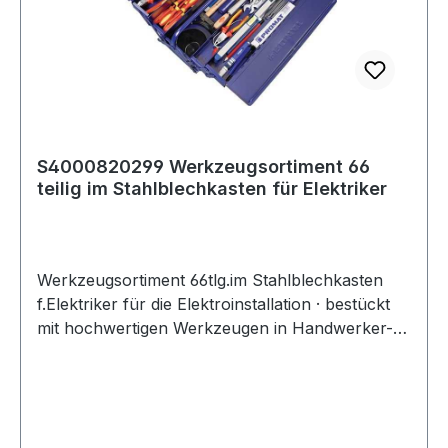
S4000820299 Werkzeugsortiment 66
teilig im Stahlblechkasten für Elektriker
Werkzeugsortiment 66tlg.im Stahlblechkasten
f.Elektriker für die Elektroinstallation · bestückt
mit hochwertigen Werkzeugen in Handwerker-
und Industriequalität · Bestehend aus:1
Stahlblechwerkzeugkasten 5-teilig1 Zylinder-
Vorhangschloss 40 mm (mit 3 Schlüsseln)je 1
Doppelmaulschlüssel SW 6 x 7 / 8 x 9 / 10 x 11 /
12 x 13 / 14 x 15 / 16 x 17 / 18 x 19 / 20 x 22 mmje