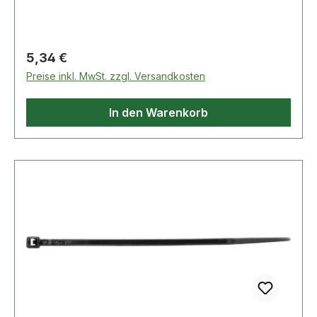
°CWeitere technische Eigenschaften:·
Zugbelastung: 220N
Regulärer Preis:
5,34 €
Preise inkl. MwSt. zzgl. Versandkosten
In den Warenkorb