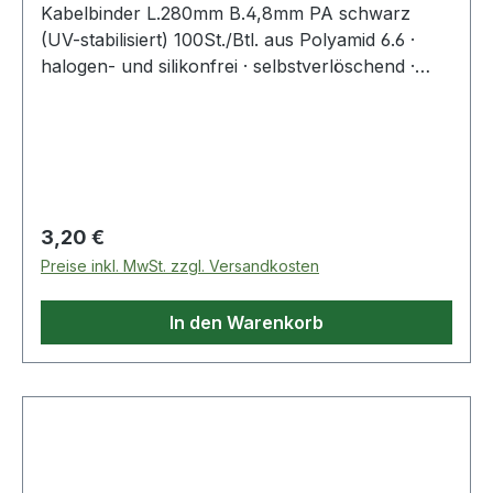
Kabelbinder L.280mm B.4,8mm PA schwarz
(UV-stabilisiert) 100St./Btl. aus Polyamid 6.6 ·
halogen- und silikonfrei · selbstverlöschend ·
Entflammbarkeitsklasse UL 94 V-2 ·
Zulassungen: DNV-GL, EN62275 ·
Temperaturbeständigkeit: -40 °C bis +85
°CWeitere technische Eigenschaften:·
Zugbelastung: 220N
Regulärer Preis:
3,20 €
Preise inkl. MwSt. zzgl. Versandkosten
In den Warenkorb