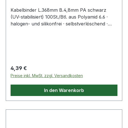
Kabelbinder L.368mm B.4,8mm PA schwarz
(UV-stabilisiert) 100St./Btl. aus Polyamid 6.6 ·
halogen- und silikonfrei · selbstverlöschend ·
Entflammbarkeitsklasse UL 94 V-2 ·
Zulassungen: DNV-GL, EN62275 ·
Temperaturbeständigkeit: -40 °C bis +85
°CWeitere technische Eigenschaften:·
Zugbelastung: 220N
Regulärer Preis:
4,39 €
Preise inkl. MwSt. zzgl. Versandkosten
In den Warenkorb