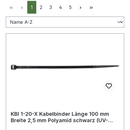
Seite
Seite
Seite
Seite
Seite
1
2
3
4
5
KBI 1-20-X Kabelbinder Länge 100 mm
Breite 2,5 mm Polyamid schwarz (UV-
beständ