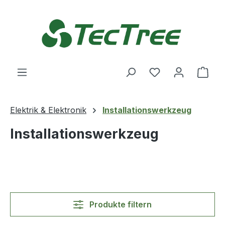
Zum Hauptinhalt springen
Du hast 0 Produ
Ware
Elektrik & Elektronik
Installationswerkzeug
Installationswerkzeug
Produkte filtern