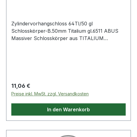
Titalium
Zylindervorhangschloss 64TI/50 gl
Schlosskörper-B.50mm Titalium gl.6511 ABUS
Massiver Schlosskörper aus TITALIUM
Spezialaluminium · ab 3 mm Spezialstahlbügel
mit NANO-Protect · Beschichtung (kleinere
Größen mit gehärtetem Stahlbügel) · ab 3 mm
doppelte Bügelverriegelung
Regulärer Preis:
11,06 €
Preise inkl. MwSt. zzgl. Versandkosten
In den Warenkorb