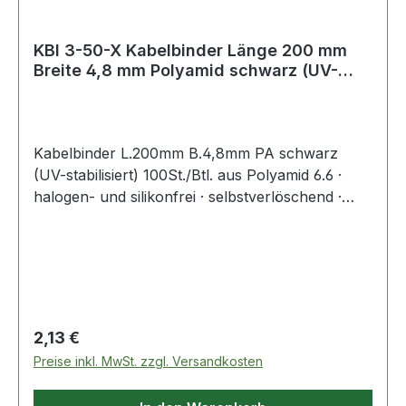
KBI 3-50-X Kabelbinder Länge 200 mm
Breite 4,8 mm Polyamid schwarz (UV-
beständ
Kabelbinder L.200mm B.4,8mm PA schwarz
(UV-stabilisiert) 100St./Btl. aus Polyamid 6.6 ·
halogen- und silikonfrei · selbstverlöschend ·
Entflammbarkeitsklasse UL 94 V-2 ·
Zulassungen: DNV-GL, EN62275 ·
Temperaturbeständigkeit: -40 °C bis +85
°CWeitere technische Eigenschaften:·
Zugbelastung: 220N
Regulärer Preis:
2,13 €
Preise inkl. MwSt. zzgl. Versandkosten