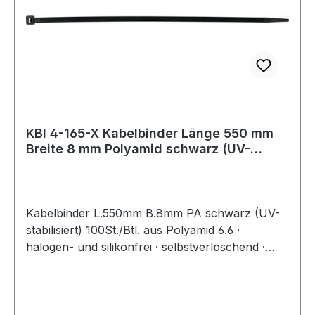
KBI 4-165-X Kabelbinder Länge 550 mm
Breite 8 mm Polyamid schwarz (UV-
beständi
Kabelbinder L.550mm B.8mm PA schwarz (UV-
stabilisiert) 100St./Btl. aus Polyamid 6.6 ·
halogen- und silikonfrei · selbstverlöschend ·
Entflammbarkeitsklasse UL 94 V-2 ·
Zulassungen: DNV-GL, EN62275 ·
Temperaturbeständigkeit: -40 °C bis +85
°CWeitere technische Eigenschaften:·