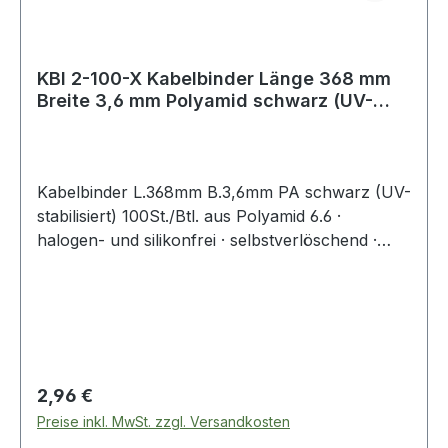
KBI 2-100-X Kabelbinder Länge 368 mm
Breite 3,6 mm Polyamid schwarz (UV-
bestän
Kabelbinder L.368mm B.3,6mm PA schwarz (UV-
stabilisiert) 100St./Btl. aus Polyamid 6.6 ·
halogen- und silikonfrei · selbstverlöschend ·
Entflammbarkeitsklasse UL 94 V-2 ·
Zulassungen: DNV-GL, EN62275 ·
Temperaturbeständigkeit: -40 °C bis +85
°CWeitere technische Eigenschaften:·
Zugbelastung: 180N
Regulärer Preis:
2,96 €
Preise inkl. MwSt. zzgl. Versandkosten