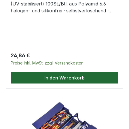
(UV-stabilisiert) 100St./Btl. aus Polyamid 6.6 ·
halogen- und silikonfrei · selbstverlöschend ·
Entflammbarkeitsklasse UL 94 V-2 ·
Zulassungen: DNV-GL, EN62275 ·
Temperaturbeständigkeit: -40 °C bis +85
°CWeitere technische Eigenschaften:·
Zugbelastung: 1140N
Regulärer Preis:
24,86 €
Preise inkl. MwSt. zzgl. Versandkosten
In den Warenkorb