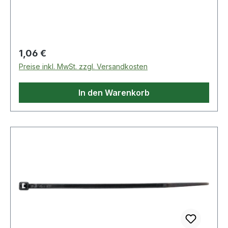
Temperaturbeständigkeit: -40 °C bis +85
°CWeitere technische Eigenschaften:·
Zugbelastung: 80N
Regulärer Preis:
1,06 €
Preise inkl. MwSt. zzgl. Versandkosten
In den Warenkorb