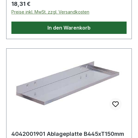
Regulärer Preis:
18,31 €
Preise inkl. MwSt. zzgl. Versandkosten
In den Warenkorb
4042001901 Ablageplatte B445xT150mm