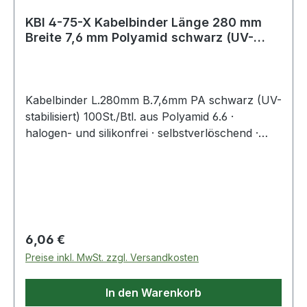
KBI 4-75-X Kabelbinder Länge 280 mm
Breite 7,6 mm Polyamid schwarz (UV-
beständ
Kabelbinder L.280mm B.7,6mm PA schwarz (UV-
stabilisiert) 100St./Btl. aus Polyamid 6.6 ·
halogen- und silikonfrei · selbstverlöschend ·
Entflammbarkeitsklasse UL 94 V-2 ·
Zulassungen: DNV-GL, EN62275 ·
Temperaturbeständigkeit: -40 °C bis +85
°CWeitere technische Eigenschaften:·
Zugbelastung: 550N
Regulärer Preis:
6,06 €
Preise inkl. MwSt. zzgl. Versandkosten
In den Warenkorb