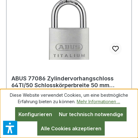
ABUS 77086 Zylindervorhangschloss
64TI/50 Schlosskörperbreite 50 mm
Titalium ver
Diese Website verwendet Cookies, um eine bestmögliche
Erfahrung bieten zu können.
Mehr Informationen ...
Zylindervorhangschloss 64TI/50 Schlosskörper-
Konfigurieren
Nur technisch notwendige
B.50mm Titalium versch.-schl.ABUS Massiver
Schlosskörper aus TITALIUM Spezialaluminium
Alle Cookies akzeptieren
· ab 3 mm Spezialstahlbügel mit NANO-Protect ·