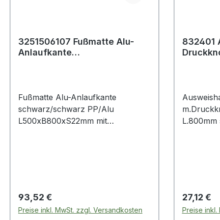
3251506107 Fußmatte Alu-
832401 Au
Anlaufkante
Druckkn
schwarz/schwarz PP/Alu
Bandlän
L500xB800xS22mm
Fußmatte Alu-Anlaufkante
Ausweisha
schwarz/schwarz PP/Alu
m.Druckk
L500xB800xS22mm mit
L.800mm 
Aluminium-Anlaufkante in schwarz
Druckknop
· schwarze Reinigungsbürsten aus
Aufrollm
100 % PP · Stärke ca. 22 mm · für
mm · mit M
den Aussenbereich Weitere
zur Befes
technische Eigenschaften: ·
Namenssch
Ausführung: Alu-Anlaufkante
Schlüssel 
Regulärer Preis:
Regulärer
93,52 €
27,12 €
Karton
Preise inkl. MwSt. zzgl. Versandkosten
Preise inkl