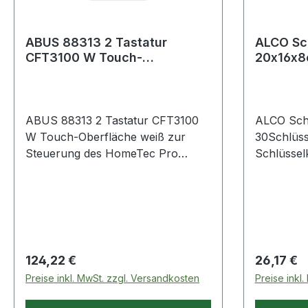
ABUS 88313 2 Tastatur
ALCO Sc
CFT3100 W Touch-
20x16x8
Oberfläche weiß
lichtgra
ABUS 88313 2 Tastatur CFT3100
ALCO Schl
W Touch-Oberfläche weiß zur
30Schlüss
Steuerung des HomeTec Pro
Schlüssel
Bluetooth-Türschlossantriebes ·
kratzfest l
Ver-/Entriegeln und Öffnen der Tür
nummerier
per Codeeingabe · ermöglicht die
verchromt
Vergabe von
Zutrittsberechtigungen ·
hinterleuchtetes Display mit
Regulärer Preis:
Regulärer
124,22 €
26,17 €
hochwertiger Touch-Oberfläche ·
Preise inkl. MwSt. zzgl. Versandkosten
Preise inkl
einfache, flexible und kabellose
Montage · maximale Sicherheit