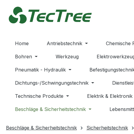
m Hauptinhalt springen
Zur Suche springen
Zur Hauptnavigation springen
Home
Antriebstechnik
Chemische 
Bohren
Werkzeug
Elektrowerkzeu
Pneumatik - Hydraulik
Befestigungstechni
Dichtungs-/Schwingungstechnik
Dienstlei
Technische Produkte
Elektrik & Elektronik
Beschläge & Sicherheitstechnik
Lebensmitt
Beschläge & Sicherheitstechnik
Sicherheitstechnik