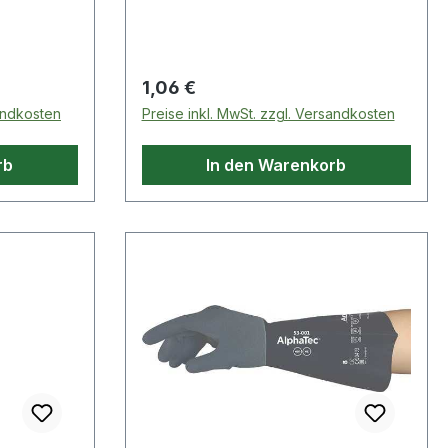
Eigenschaften:· Länge: 28mm
Regulärer Preis:
1,06 €
sandkosten
Preise inkl. MwSt. zzgl. Versandkosten
rb
In den Warenkorb