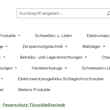
Produkte
Schweißen u. Löten
Elektromasc
ge
Zerspannungstechnik
Wälzlager
k
Betriebs- und Lagereinrichtungen
Che
stungen
Handwerkzeuge
Schweissen+L
ElektrowerkzeugeAkku-Schlagbohrschrauber
el
Weitere Produkte
Feuerschutz-Türschließtechnik