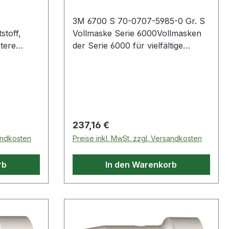
3M 6700 S 70-0707-5985-0 Gr. S
stoff,
Vollmaske Serie 6000Vollmasken
der Serie 6000 für vielfältige
Einsatzbereiche, reduzierte
Atemwiderstände, gute
Gewichtsverteilung, guter
Tragekomfort bei optimaler
Sicherheit und einfacher
Handhabung, uneingeschränkte
Regulärer Preis:
237,16 €
Sicht, passend für jede
sandkosten
Preise inkl. MwSt. zzgl. Versandkosten
Gesichtsform, Bajonett-Klick-
Anschluss für schnelles und
rb
In den Warenkorb
unkompliziertes Wechseln der
Filter.Norm: EN 136 Kl. 1VdGW:
Entsprechend der Masken-Filter-
KombinationSchutzstufe: Richtet
sich nach den jeweils eingesetzten