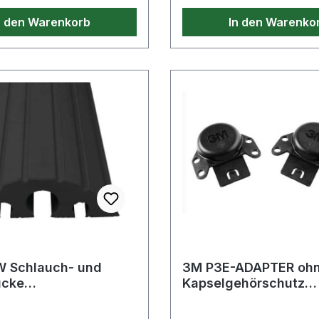
n den Warenkorb
In den Warenko
 Schlauch- und
3M P3E-ADAPTER oh
ücke
Kapselgehörschutz
B210xH65mm
Kunststoff, schwarz
mi schwarz
7100246136