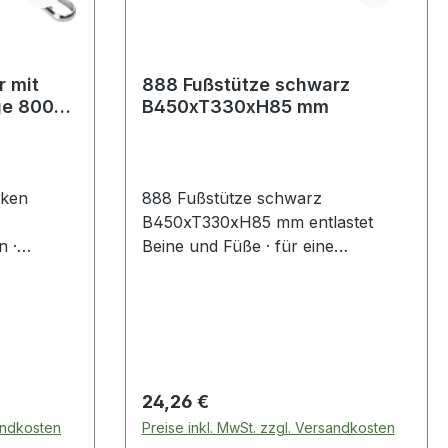
it
888 Fußstütze schwarz
ge 800
B450xT330xH85 mm
aken
888 Fußstütze schwarz
B450xT330xH85 mm entlastet
 ·
Beine und Füße · für eine
ge 800
entspannte Haltung der Beine und
n
des unteren Rückens · fördert die
halter,
richtige Sitzposition v ergonomisch
clip-
geformte Fußstütze aus HiPS-
Kunststoff · rutschfest · Farbe
anthrazit Art.-Nr. 9000 460 165:
Regulärer Preis:
24,26 €
stufenlos neigungsverstellbar
sandkosten
Preise inkl. MwSt. zzgl. Versandkosten
0°-15° durch leichten Fußdruck ·