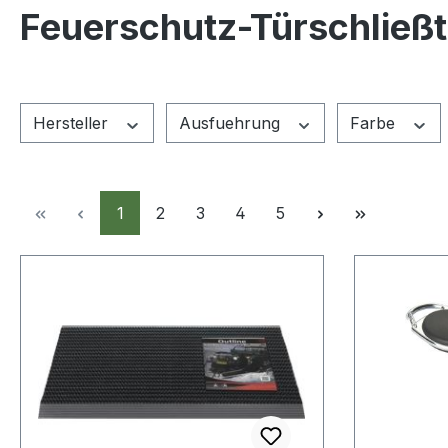
Feuerschutz-Türschließ
Hersteller
Ausfuehrung
Farbe
Seite
Seite
Seite
Seite
Seite
1
2
3
4
5