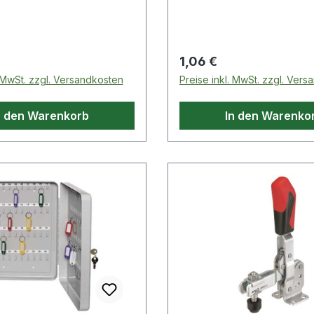
 Preis:
Regulärer Preis:
1,06 €
. MwSt. zzgl. Versandkosten
Preise inkl. MwSt. zzgl. Ver
n den Warenkorb
In den Warenko