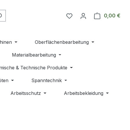
Du hast 0 Produkte auf 
0,00 €
Ware
hinen
Oberflächenbearbeitung
Materialbearbeitung
mische & Technische Produkte
öten
Spanntechnik
Arbeitsschutz
Arbeitsbekleidung