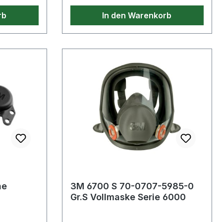
genoppte Oberfläche Art.-Nr. 9000
rb
In den Warenkorb
460 166: 3-fach höhenverstellbar
110/114/170 mm,
neigungsverstellbar von 0-30° · mit
5 mittig angeordneten Rollen zur
angenehmen Massage der
Fußunterseite
ne
3M 6700 S 70-0707-5985-0
Gr.S Vollmaske Serie 6000