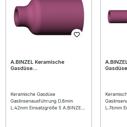
5 mittig angeordneten Rollen zur
angenehmen Massage der
Fußunterseite
A.BINZEL Keramische
A.BINZEL Keramisc
Gasdüse
Gasdüs
Gaslinsenausführung Ø 8 mm
Gaslins
Länge 42 mm Einsatzgröß
Länge 7
Keramische Gasdüse
Keramisc
Gaslinsenausführung D.8mm
Gaslinse
L.42mm Einsatzgröße 5 A.BINZEL
L.76mm Ei
für ABITIG GRIP 17 / ABITIG GRIP
für ABITI
18 / ABITIG GRIP 26
18 / ABIT