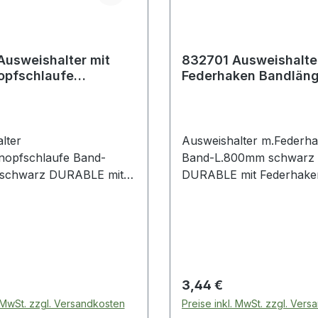
sweishalter mit
832701 Ausweishalter m
opfschlaufe
Federhaken Bandlän
ge 800 mm schwarz
mm schwarz
lter
Ausweishalter m.Federh
nopfschlaufe Band-
Band-L.800mm schwarz
schwarz DURABLE mit
DURABLE mit Federhaken
fschlaufe ·
Aufrollmechanismus Län
echanismus Länge 800
mm · zur Befestigung vo
etallclip-Befestigung ·
Namensschilder, Ausweis
tigung von
Schlüssel etc. · mit Metall
ilder, Ausweishalter,
Befestigung
etc. · VE = 10 Stück im
 Preis:
Regulärer Preis:
3,44 €
. MwSt. zzgl. Versandkosten
Preise inkl. MwSt. zzgl. Ver