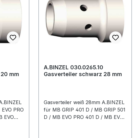
Filtern der Serie 2000, 5000 und
6000Material: Silikon-Innenmaske
Weitere Produkte im Bereich
Vollmaske
A.BINZEL 030.0265.10
chwarz 20 mm
Gasverteiler schwarz 28 mm
 A.BINZEL
Gasverteiler weiß 28mm A.BINZEL
B EVO PRO
für MB GRIP 401 D / MB GRIP 501
MB EVO
D / MB EVO PRO 401 D / MB EVO
ische
PRO 501 D / ABIMIG GRIP W555
20mm
DWeitere technische