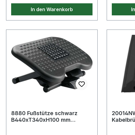
In den Warenkorb
I
8880 Fußstütze schwarz
20014NW
B440xT340xH100 mm
Kabelbr
Höhenverstellung 3-fach,
L1200x
110/140/170
Vollgum