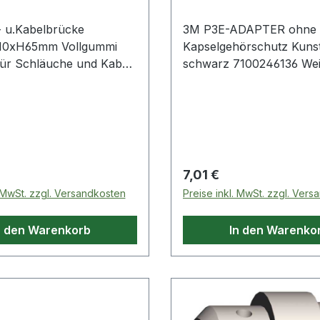
 u.Kabelbrücke
3M P3E-ADAPTER ohne
10xH65mm Vollgummi
Kapselgehörschutz Kunst
ür Schläuche und Kabel
schwarz 7100246136 Weitere
mm · zum Schutz von
Produkte im Bereich Kunststoff,
n oder Kabeln, die nicht
schwarz
verlegt sind · keine
gen nötig · aus
i
 Preis:
Regulärer Preis:
7,01 €
. MwSt. zzgl. Versandkosten
Preise inkl. MwSt. zzgl. Ver
n den Warenkorb
In den Warenko