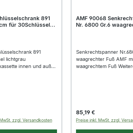
hlüsselschrank 891
AMF 90068 Senkrech
cm für 30Schlüssel
Nr. 6800 Gr.6 waagre
u
Fuß
üsselschrank 891
Senkrechtspanner Nr.68
el lichtgrau
waagrechter Fuß AMF mi
kassette innen und außen
waagrechtem Fuß Weiter
ackiert · mit
technische Eigenschaften:
ten Haken. Schloss
14mm · C: 50,5mm · a: 140
.
13mm · L2: 206mm · HW m
-2,5mm · HW max.: 55mm 
231mm · H1: 333mm · F1: 
-mm · M1: - · Bohrungs-Ø
 Preis:
Regulärer Preis:
85,19 €
a*: 60° · F2: 5,5kN · I: 3
. MwSt. zzgl. Versandkosten
Preise inkl. MwSt. zzgl. Ver
28mm · B: 165,5mm · P: 
24,5mm · E: 89mm · M: 67