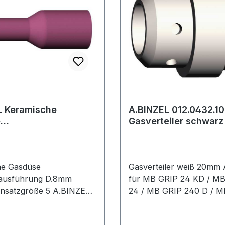
he
A.BINZEL 012.0432.10
e
Gasverteiler s
enausführung Ø 8 mm
6 mm Einsatzgröß
he Gasdüse
Gasverteiler weiß 20mm
nausführung D.8mm
für MB GRIP 24 KD / M
nsatzgröße 5 A.BINZEL
24 / MB GRIP 240 D / 
G GRIP 17 / ABITIG GRIP
PRO 240 DWeitere techn
IG GRIP 26
Eigenschaften:· Länge: 