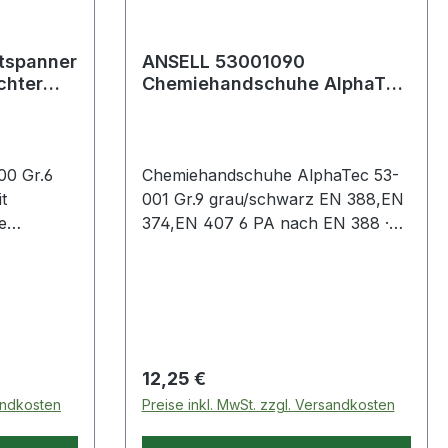
tspanner
ANSELL 53001090
chter
Chemiehandschuhe AlphaTec
53-001 Größe 9 grau/schwarz
EN 388, EN
00 Gr.6
Chemiehandschuhe AlphaTec 53-
t
001 Gr.9 grau/schwarz EN 388,EN
e
374,EN 407 6 PA nach EN 388 ·
 · A:
EN374 · EN 407 · Kat. III · Material:
° · D:
Neopren/Nitril · für einen erhöhten
in.:
wirksamer Schutz vor Säuren,
· L1:
Kohlenwasserstoffen und vielem
3,4kN · L:
mehr · MICROCHEM Chemical
: 13 mm ·
Barrier Technology für einen
Regulärer Preis:
12,25 €
0mm · F:
herausragenden Schutz des
sandkosten
Preise inkl. MwSt. zzgl. Versandkosten
90mm · K:
Handschuhträgers · ANSELL
,5-