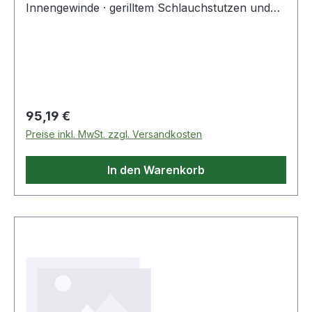
Innengewinde · gerilltem Schlauchstutzen und
Sicherungsbund für Klemmschalenmontage ·
Montage mit Schlauchschellen und zum
Verpressen. Weitere technische Eigenschaften:
Regulärer Preis:
95,19 €
Preise inkl. MwSt. zzgl. Versandkosten
In den Warenkorb