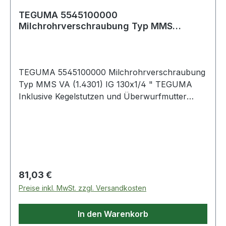
TEGUMA 5545100000
Milchrohrverschraubung Typ MMS
Edelstahl (1.4301) Innengewind
TEGUMA 5545100000 Milchrohrverschraubung
Typ MMS VA (1.4301) IG 130x1/4 " TEGUMA
Inklusive Kegelstutzen und Überwurfmutter
Weitere technische Eigenschaften: ·
Aussendurchmesser Anschweissende: 104mm ·
Gewicht pro Einheit: 1,500kg · Gewindetyp:
Milchrohr
Regulärer Preis:
81,03 €
Preise inkl. MwSt. zzgl. Versandkosten
In den Warenkorb