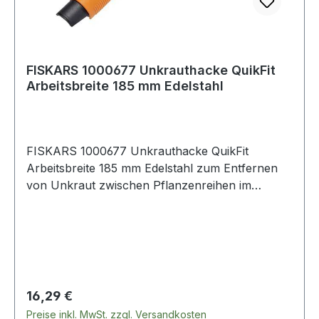
FISKARS 1000677 Unkrauthacke QuikFit
Arbeitsbreite 185 mm Edelstahl
FISKARS 1000677 Unkrauthacke QuikFit
Arbeitsbreite 185 mm Edelstahl zum Entfernen
von Unkraut zwischen Pflanzenreihen im
Nutzgarten oder Blumenbeet · auch zum
Lockern des Erdbodens geeignet · Klinge aus
Edelstahl · schwarz/orange
Regulärer Preis:
16,29 €
Preise inkl. MwSt. zzgl. Versandkosten