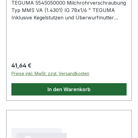
TEGUMA 5545050000 Milchrohrverschraubung
Typ MMS VA (1.4301) IG 78x1/6 " TEGUMA
Inklusive Kegelstutzen und Überwurfmutter
Weitere technische Eigenschaften: ·
Aussendurchmesser Anschweissende: 53mm ·
Gewicht pro Einheit: 0,498kg · Gewindetyp:
Milchrohr-R
Regulärer Preis:
41,64 €
Preise inkl. MwSt. zzgl. Versandkosten
In den Warenkorb