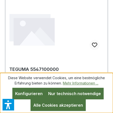
TEGUMA 5547100000
Milchrohrverschraubung Typ MMS
Diese Website verwendet Cookies, um eine bestmögliche
Edelstahl (1.4404) Innengewind
Erfahrung bieten zu können.
Mehr Informationen ...
Konfigurieren
Nur technisch notwendige
TEGUMA 5547100000 Milchrohrverschraubung
Typ MMS VA (1.4404) IG 130x1/4 " TEGUMA
Alle Cookies akzeptieren
Mit Innengewinde · gerilltem Schlauchstutzen