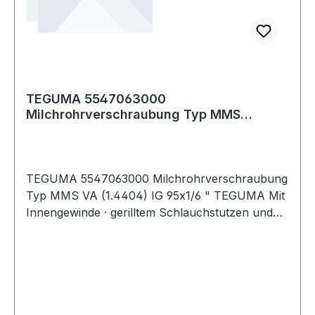
TEGUMA 5547063000
Milchrohrverschraubung Typ MMS
Edelstahl (1.4404) Innengewind
TEGUMA 5547063000 Milchrohrverschraubung
Typ MMS VA (1.4404) IG 95x1/6 " TEGUMA Mit
Innengewinde · gerilltem Schlauchstutzen und
Sicherungsbund für Klemmschalenmontage ·
Montage mit Schlauchschellen und zum
Verpressen. Weitere technische Eigenschaften: