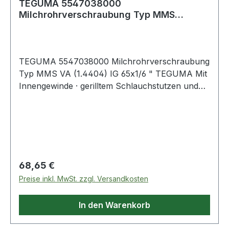
TEGUMA 5547038000
Milchrohrverschraubung Typ MMS
Edelstahl (1.4404) Innengewind
TEGUMA 5547038000 Milchrohrverschraubung
Typ MMS VA (1.4404) IG 65x1/6 " TEGUMA Mit
Innengewinde · gerilltem Schlauchstutzen und
Sicherungsbund für Klemmschalenmontage ·
Montage mit Schlauchschellen und zum
Verpressen. Weitere technische Eigenschaften:
Regulärer Preis:
68,65 €
Preise inkl. MwSt. zzgl. Versandkosten
In den Warenkorb