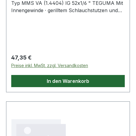
Typ MMS VA (1.4404) IG 52x1/6 " TEGUMA Mit
Innengewinde · gerilltem Schlauchstutzen und
Sicherungsbund für Klemmschalenmontage ·
Montage mit Schlauchschellen und zum
Verpressen. Weitere technische Eigenschaften:
Regulärer Preis:
47,35 €
Preise inkl. MwSt. zzgl. Versandkosten
In den Warenkorb