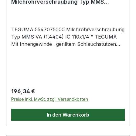
Milchrohrverschraubung Typ MMS
Edelstahl (1.4404) Innengewind
TEGUMA 5547075000 Milchrohrverschraubung
Typ MMS VA (1.4404) IG 110x1/4 " TEGUMA
Mit Innengewinde · gerilltem Schlauchstutzen
und Sicherungsbund für Klemmschalenmontage
· Montage mit Schlauchschellen und zum
Verpressen. Weitere technische Eigenschaften:
Regulärer Preis:
196,34 €
Preise inkl. MwSt. zzgl. Versandkosten
In den Warenkorb