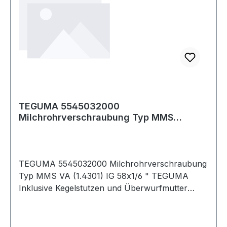
TEGUMA 5545032000
Milchrohrverschraubung Typ MMS
Edelstahl (1.4301) Innengewind
TEGUMA 5545032000 Milchrohrverschraubung
Typ MMS VA (1.4301) IG 58x1/6 " TEGUMA
Inklusive Kegelstutzen und Überwurfmutter
Weitere technische Eigenschaften: ·
Aussendurchmesser Anschweissende: 35mm ·
Gewicht pro Einheit: 0,304kg · Gewindetyp: