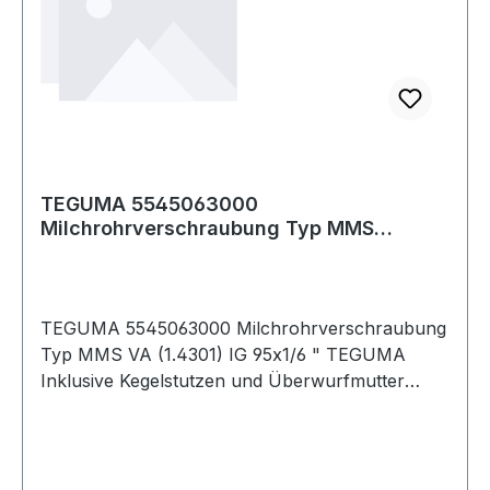
TEGUMA 5545063000
Milchrohrverschraubung Typ MMS
Edelstahl (1.4301) Innengewind
TEGUMA 5545063000 Milchrohrverschraubung
Typ MMS VA (1.4301) IG 95x1/6 " TEGUMA
Inklusive Kegelstutzen und Überwurfmutter
Weitere technische Eigenschaften: ·
Aussendurchmesser Anschweissende: 70mm ·
Gewicht pro Einheit: 0,830kg · Gewindetyp:
Milchrohr-R