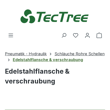
Zum Hauptinhalt springen
Du hast 0 Produ
Ware
Pneumatik - Hydraulik
Schläuche Rohre Schellen
Edelstahlflansche & verschraubung
Edelstahlflansche &
verschraubung