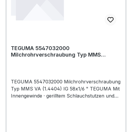
TEGUMA 5547032000
Milchrohrverschraubung Typ MMS
Edelstahl (1.4404) Innengewind
TEGUMA 5547032000 Milchrohrverschraubung
Typ MMS VA (1.4404) IG 58x1/6 " TEGUMA Mit
Innengewinde · gerilltem Schlauchstutzen und
Sicherungsbund für Klemmschalenmontage ·
Montage mit Schlauchschellen und zum
Verpressen. Weitere technische Eigenschaften: