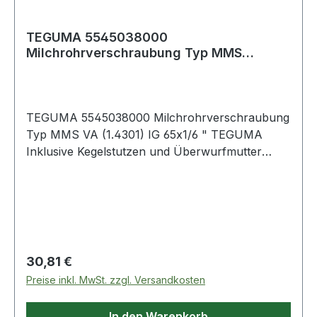
TEGUMA 5545038000
Milchrohrverschraubung Typ MMS
Edelstahl (1.4301) Innengewind
TEGUMA 5545038000 Milchrohrverschraubung
Typ MMS VA (1.4301) IG 65x1/6 " TEGUMA
Inklusive Kegelstutzen und Überwurfmutter
Weitere technische Eigenschaften: ·
Aussendurchmesser Anschweissende: 41mm ·
Gewicht pro Einheit: 0,362kg · Gewindetyp:
Milchrohr-R
Regulärer Preis:
30,81 €
Preise inkl. MwSt. zzgl. Versandkosten
In den Warenkorb