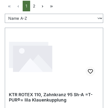
Seite
Seite
1
2
KTR ROTEX 110, Zahnkranz 95 Sh-A =T-
PUR®= lila Klauenkupplung