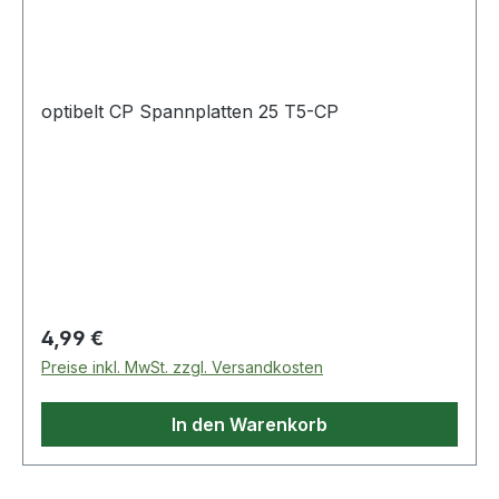
optibelt CP Spannplatten 25 T5-CP
Regulärer Preis:
4,99 €
Preise inkl. MwSt. zzgl. Versandkosten
In den Warenkorb