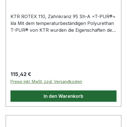
KTR ROTEX 110, Zahnkranz 95 Sh-A =T-PUR®=
lila Mit dem temperaturbeständigen Polyurethan
T-PUR® von KTR wurden die Eigenschaften der
ROTEX® wesentlich optimiert. T-PUR®, ist
wesentlich temperaturbeständiger und
langlebiger als herkömmliche Polyurethane.
Optisch haben wir das T-PUR® durch die Farben
orange (92 Shore A), lila (98 Shore A) und
blassgrün (64 Shore D) gekennzeichnet. Aktuell
Regulärer Preis:
115,42 €
können Sie auch weiterhin die bisherigen
Preise inkl. MwSt. zzgl. Versandkosten
Polyurethan-Zahnkränze in den Farben gelb, rot
und naturweiß mit grüner Zahnkranzmarkierung
In den Warenkorb
bekommen. Weitere Produkte im Bereich
Zahnkranz