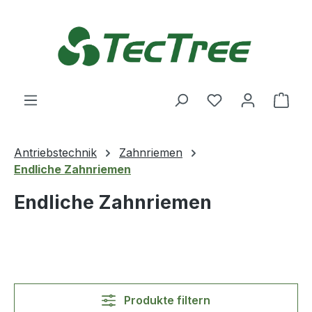
Zum Hauptinhalt springen
Du hast 0 Produ
Ware
Antriebstechnik
Zahnriemen
Endliche Zahnriemen
Endliche Zahnriemen
Produkte filtern