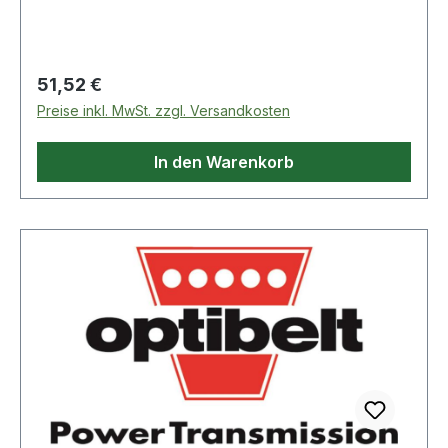
leichtes und gleichzeitig robustes Softshell-
Material · Nähte geschweißt · unterlegter, rob
Regulärer Preis:
51,52 €
Preise inkl. MwSt. zzgl. Versandkosten
In den Warenkorb