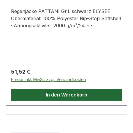
Regenjacke PATTANI Gr.L schwarz ELYSEE
Obermaterial: 100% Polyester Rip-Stop Softshell
· Atmungsaktivität: 2000 g/m²/24 h ·
Wassersäule: 5000 mm · wind- und
wasserabweisend, atmungsaktiv · hochwertiges,
leichtes und gleichzeitig robustes Softshell-
Material · Nähte geschweißt · unterlegter, rob
Regulärer Preis:
51,52 €
Preise inkl. MwSt. zzgl. Versandkosten
In den Warenkorb