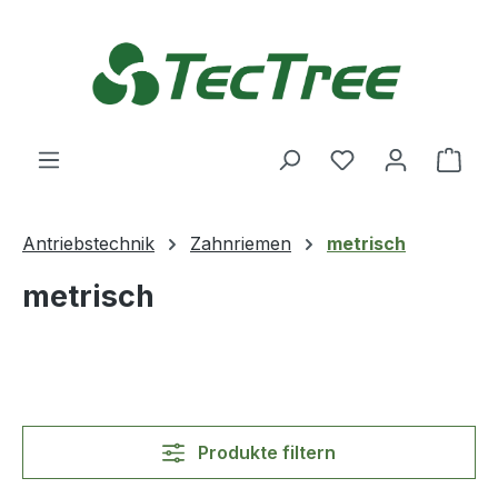
Zum Hauptinhalt springen
Du hast 0 Produ
Ware
Antriebstechnik
Zahnriemen
metrisch
metrisch
Produkte filtern