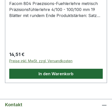
Facom 804 Praezisions-Fuehlerlehre metrisch
Präzisionsfühlerlehre 4/100 - 100/100 mm 19
Blätter mit rundem Ende Produktstärken: Satz
mit 19 Blättern (mit rundem Ende) Blattlänge: 90
mm Weitere Produkte im Bereich Zündkerzen
Regulärer Preis:
14,51 €
Preise inkl. MwSt. zzgl. Versandkosten
In den Warenkorb
Kontakt