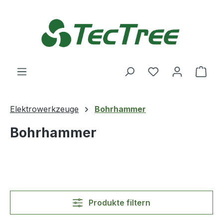
Zum Hauptinhalt springen
Du hast 0 Produ
Ware
Elektrowerkzeuge
Bohrhammer
Bohrhammer
Produkte filtern