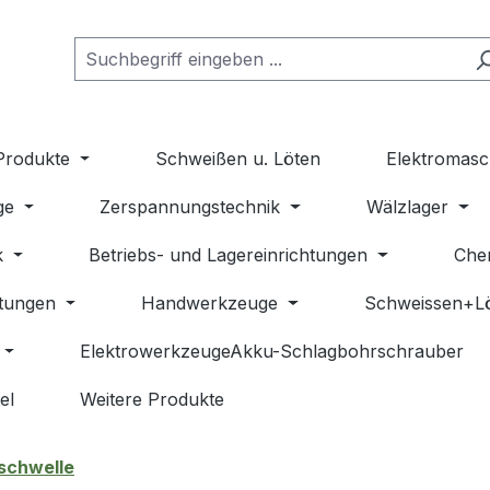
Produkte
Schweißen u. Löten
Elektromasc
ge
Zerspannungstechnik
Wälzlager
k
Betriebs- und Lagereinrichtungen
Che
stungen
Handwerkzeuge
Schweissen+L
ElektrowerkzeugeAkku-Schlagbohrschrauber
el
Weitere Produkte
schwelle