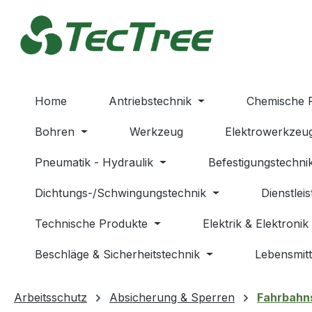
m Hauptinhalt springen
Zur Suche springen
Zur Hauptnavigation springen
Home
Antriebstechnik
Chemische 
Bohren
Werkzeug
Elektrowerkzeu
Pneumatik - Hydraulik
Befestigungstechni
Dichtungs-/Schwingungstechnik
Dienstlei
Technische Produkte
Elektrik & Elektronik
Beschläge & Sicherheitstechnik
Lebensmitt
Arbeitsschutz
Absicherung & Sperren
Fahrbahn