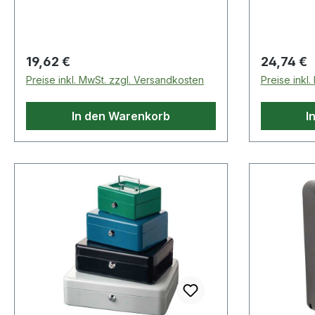
Zylinderschloss und
Zylinders
Hartgeldeinsatz Weitere technische
Hartgelde
Eigenschaften: · Oberfläche:
Eigenschaf
lackiert
lackiert
Regulärer Preis:
Regulärer
19,62 €
24,74 €
Preise inkl. MwSt. zzgl. Versandkosten
Preise inkl
In den Warenkorb
I