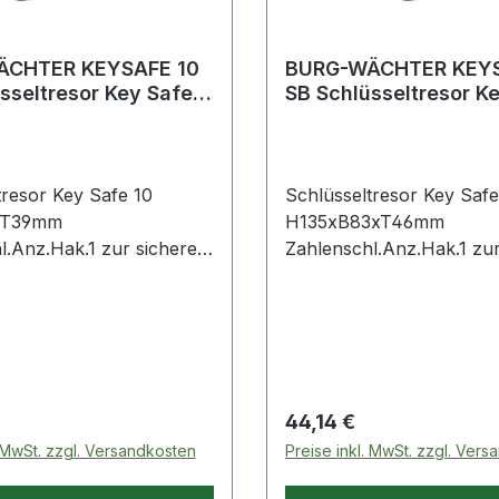
ÄCHTER KEYSAFE 10
BURG-WÄCHTER KEYS
sseltresor Key Safe
SB Schlüsseltresor K
xB61xT39mm
20 H135xB83xT46m
chlo
Zahlenschl
tresor Key Safe 10
Schlüsseltresor Key Safe
xT39mm
H135xB83xT46mm
l.Anz.Hak.1 zur sicheren
Zahlenschl.Anz.Hak.1 zur
rung von Schlüsseln
Aufbewahrung von Schl
en Wertgegenständen ·
und anderen Wertgegens
und zentraler Zugriff für
einfacher und zentraler Z
de Personengruppen ·
wechselnde Personengru
uss · 4-stellige,
Zinkdruckguss · 4-stellige
 einstellbare
individuell einstellbare
 Preis:
Regulärer Preis:
44,14 €
ination · 10.000 frei
Zahlenkombination · 10.0
. MwSt. zzgl. Versandkosten
Preise inkl. MwSt. zzgl. Ver
 zurücksetzbare
wählbare, zurücksetzba
ionen · zur Wandmontage
Kombinationen · zur Wa