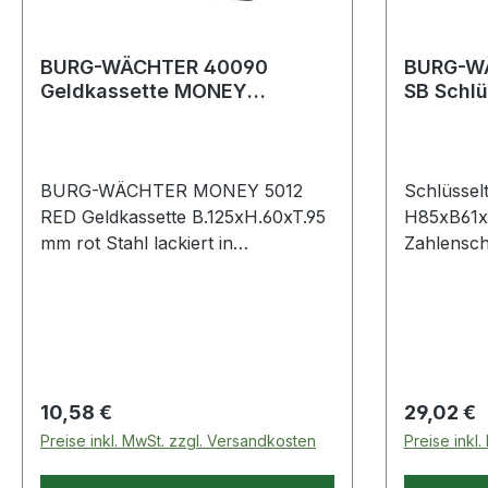
BURG-WÄCHTER 40090
BURG-W
Geldkassette MONEY
SB Schlü
B.125xH.60xT.95 mm rot Stahl
10 H85
lackiert inkl
Zahlens
BURG-WÄCHTER MONEY 5012
Schlüssel
RED Geldkassette B.125xH.60xT.95
H85xB61
mm rot Stahl lackiert in
Zahlensch
traditioneller Form,
Aufbewah
pulverbeschichtet · mit
und ander
Zylinderschloss und
einfacher 
Hartgeldeinsatz Weitere technische
wechseln
Eigenschaften: · Oberfläche:
Zinkdruckg
lackiert
individuell
Regulärer Preis:
Regulärer
10,58 €
29,02 €
Zahlenkomb
Preise inkl. MwSt. zzgl. Versandkosten
Preise inkl
wählbare,
Kombinat