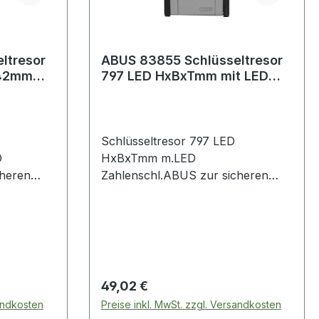
ltresor
ABUS 83855 Schlüsseltresor
T42mm
797 LED HxBxTmm mit LED
s
Zahlenschloss
Schlüsseltresor 797 LED
D
HxBxTmm m.LED
cheren
Zahlenschl.ABUS zur sicheren
üsseln
Aufbewahrung von Schlüsseln
tänden für
oder kleinen Wertgegenständen für
chneller
autorisierte Personen · schneller
 häufig
und einfacher Zugriff bei häufig
ruppen
wechselnden Personengruppen
e,
(z.B. Handwerker, Service,
Regulärer Preis:
49,02 €
leih,
Feriengäste, Fahrzeugverleih,
sandkosten
Preise inkl. MwSt. zzgl. Versandkosten
ividuell
Mehrfamilienhäuser) · individuell