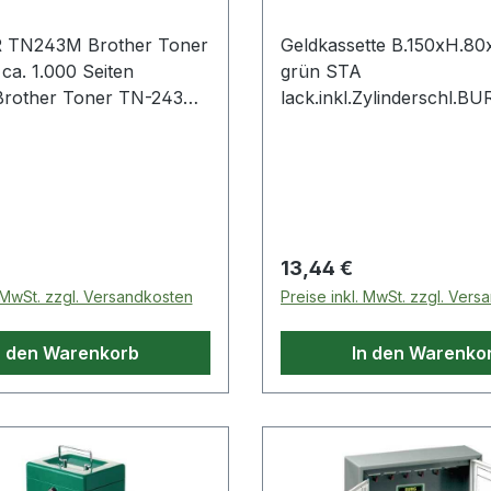
Symbol des durchgestri
TN243M Brother Toner
Geldkassette B.150xH.8
n
grün STA
lack.inkl.Zylinderschl.BU
 Seiten magenta
WÄCHTER in traditionell
pulverbeschichtet · mit
Zylinderschloss und
Hartgeldeinsatz Weitere 
Eigenschaften: · Oberfläc
lackiert
 Preis:
Regulärer Preis:
13,44 €
. MwSt. zzgl. Versandkosten
Preise inkl. MwSt. zzgl. Ver
n den Warenkorb
In den Warenko