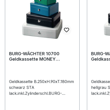
BURG-WÄCHTER 10700
BURG-W
Geldkassette MONEY
Geldkas
B.250xH.90xT.180 mm
B.300xH
schwarz Stahl lackiert
hellgrau 
Geldkassette B.250xH.90xT.180mm
Geldkass
schwarz STA
hellgrau 
lack.inkl.Zylinderschl.BURG-
lack.inkl.
WÄCHTER in traditioneller Form,
WÄCHTER i
pulverbeschichtet · mit
pulverbesc