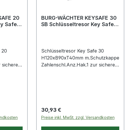
AFE 20
BURG-WÄCHTER KEYSAFE 30
ey Safe
SB Schlüsseltresor Key Safe
m
30 H120xB90xT40mm mit
Schutz
 20
Schlüsseltresor Key Safe 30
H120xB90xT40mm m.Schutzkappe
 sicheren
Zahlenschl.Anz.Hak.1 zur sicheren
üsseln
Aufbewahrung von Schlüsseln
tänden ·
und anderen Wertgegenständen ·
ugriff für
einfacher und zentraler Zugriff für
ppen ·
wechselnde Personengruppen ·
,
Zinkdruckguss · 4-stellige,
individuell einstellbare
Regulärer Preis:
30,93 €
00 frei
Zahlenkombination · 10.000 frei
sandkosten
Preise inkl. MwSt. zzgl. Versandkosten
re
wählbare, zurücksetzbare
ndmontage
Kombinationen · zur Wandmontage