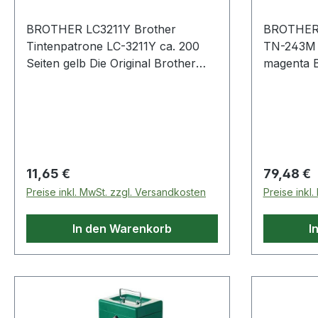
BROTHER LC3211Y Brother
BROTHER 
Tintenpatrone LC-3211Y ca. 200
TN-243M ca. 1.000 Seite
Seiten gelb Die Original Brother
magenta Brother Toner TN-243M
Tintenpatrone und die Brother
ca. 1.000
Drucker wurden aufeinander so
abgestimmt · dass beste Ergebnisse
in leuchtenden Farben erzielt
werden. Die Patrone ist leicht zu
installieren. Profitieren Sie von
Regulärer Preis:
Regulärer
11,65 €
79,48 €
langlebigen Ausdrucken · die nicht
Preise inkl. MwSt. zzgl. Versandkosten
Preise inkl
verschmieren oder mit der Zeit
verblassen.
In den Warenkorb
I