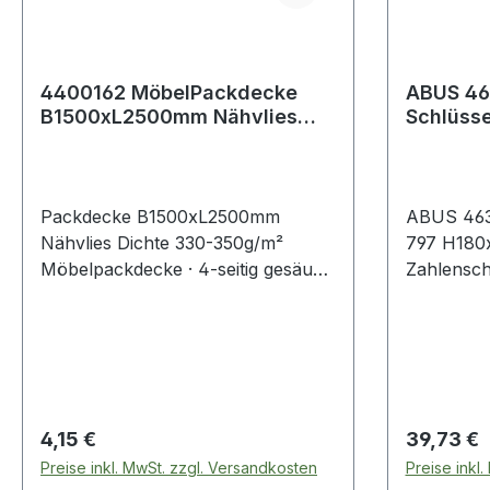
4400162 MöbelPackdecke
ABUS 46
B1500xL2500mm Nähvlies
Schlüsse
Dichte 330-350 g/m²
H180xB
Zahlens
Packdecke B1500xL2500mm
ABUS 4633
Nähvlies Dichte 330-350g/m²
797 H18
Möbelpackdecke · 4-seitig gesäumt
Zahlenschloss mit 
· 330-350 g/m²
individuel
Zahlencod
Aufbewah
und 14 Ka
Regulärer Preis:
Regulärer
4,15 €
39,73 €
Preise inkl. MwSt. zzgl. Versandkosten
Preise inkl