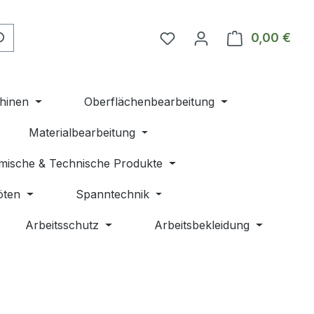
Du hast 0 Produkte auf 
0,00 €
Ware
hinen
Oberflächenbearbeitung
Materialbearbeitung
mische & Technische Produkte
öten
Spanntechnik
Arbeitsschutz
Arbeitsbekleidung