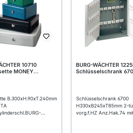
ÄCHTER 10710
BURG-WÄCHTER 1225
sette MONEY
Schlüsselschrank 67
.90xT.240 mm
H330xB245xT85mm2-
Stahl lackier
vorg. für Halbzy
ette B.300xH.90xT.240mm
Schlüsselschrank 6700
STA
H330xB245xT85mm 2-tü
Zylinderschl.BURG-
vorg.f.HZ Anz.Hak.74 mi
n traditioneller Form,
ausklappbaren Innentafel
hichtet · mit
Stahlblech · sinnvolle