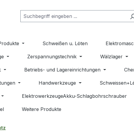
Produkte
Schweißen u. Löten
Elektromasc
ge
Zerspannungstechnik
Wälzlager
k
Betriebs- und Lagereinrichtungen
Che
stungen
Handwerkzeuge
Schweissen+L
ElektrowerkzeugeAkku-Schlagbohrschrauber
el
Weitere Produkte
utz