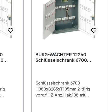
0
BURG-WÄCHTER 12260
00
Schlüsselschrank 6700
türig
H380xB285xT105mm2-türig
vorg. für Halbz
Schlüsselschrank 6700
rig
H380xB285xT105mm 2-türig
t
vorg.f.HZ Anz.Hak.108 mit
n ·
ausklappbaren Innentafeln ·
Stahlblech · sinnvolle