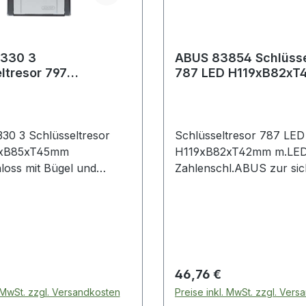
330 3
ABUS 83854 Schlüsse
ltresor 797
787 LED H119xB82x
85xT45mm
mit LED Zahlenschlos
chloss
0 3 Schlüsseltresor
Schlüsseltresor 787 LED
0xB85xT45mm
H119xB82xT42mm m.LE
Bügel und
Zahlenschl.ABUS zur si
l einstellbarem
Aufbewahrung von Schl
e eignet sich zur
oder kleinen Wertgegens
rung von 20 Schlüsseln
autorisierte Personen · s
rten
und einfacher Zugriff bei
wechselnden Personeng
(z.B. Handwerker, Servic
 Preis:
Regulärer Preis:
46,76 €
Feriengäste, Fahrzeugver
. MwSt. zzgl. Versandkosten
Preise inkl. MwSt. zzgl. Ver
Mehrfamilienhäuser) · ind