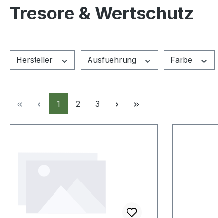
Tresore & Wertschutz
Hersteller
Ausfuehrung
Farbe
Seite
Seite
Seite
1
2
3