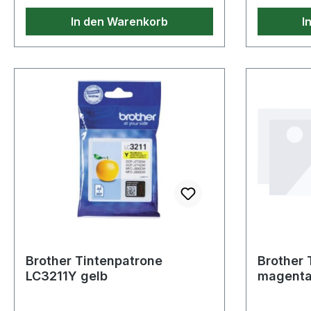
In den Warenkorb
I
Brother Tintenpatrone
Brother
LC3211Y gelb
magenta