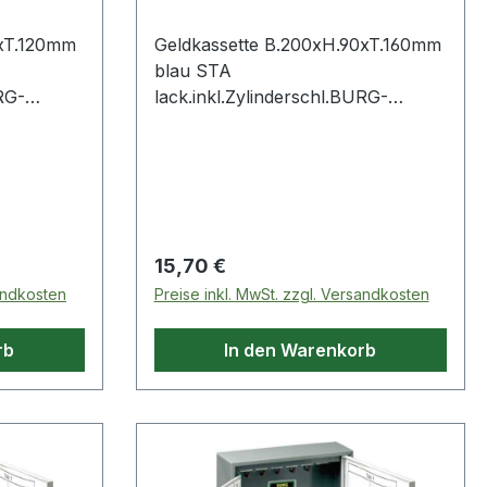
chen
hinzuweisen: Das Symbol des
0xT.120mm
Geldkassette B.200xH.90xT.160mm
durchgestrichen
blau STA
RG-
lack.inkl.Zylinderschl.BURG-
er Form,
WÄCHTER in traditioneller Form,
pulverbeschichtet · mit
Zylinderschloss und
technische
Hartgeldeinsatz Weitere technische
he:
Eigenschaften: · Oberfläche:
lackiert
Regulärer Preis:
15,70 €
sandkosten
Preise inkl. MwSt. zzgl. Versandkosten
rb
In den Warenkorb