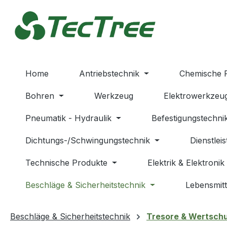
m Hauptinhalt springen
Zur Suche springen
Zur Hauptnavigation springen
Home
Antriebstechnik
Chemische 
Bohren
Werkzeug
Elektrowerkzeu
Pneumatik - Hydraulik
Befestigungstechni
Dichtungs-/Schwingungstechnik
Dienstlei
Technische Produkte
Elektrik & Elektronik
Beschläge & Sicherheitstechnik
Lebensmitt
Beschläge & Sicherheitstechnik
Tresore & Wertsch