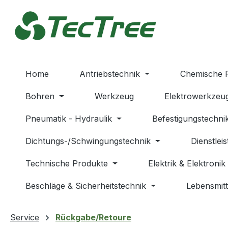
m Hauptinhalt springen
Zur Suche springen
Zur Hauptnavigation springen
Home
Antriebstechnik
Chemische 
Bohren
Werkzeug
Elektrowerkzeu
Pneumatik - Hydraulik
Befestigungstechni
Dichtungs-/Schwingungstechnik
Dienstlei
Technische Produkte
Elektrik & Elektronik
Beschläge & Sicherheitstechnik
Lebensmitt
Service
Rückgabe/Retoure