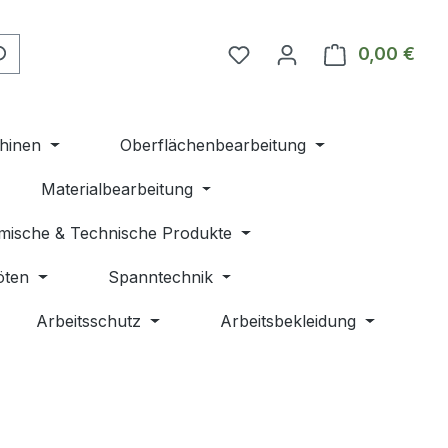
Du hast 0 Produkte auf 
0,00 €
Ware
hinen
Oberflächenbearbeitung
Materialbearbeitung
mische & Technische Produkte
öten
Spanntechnik
Arbeitsschutz
Arbeitsbekleidung