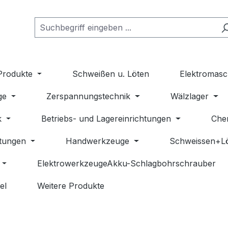
Produkte
Schweißen u. Löten
Elektromasc
ge
Zerspannungstechnik
Wälzlager
k
Betriebs- und Lagereinrichtungen
Che
stungen
Handwerkzeuge
Schweissen+L
ElektrowerkzeugeAkku-Schlagbohrschrauber
el
Weitere Produkte