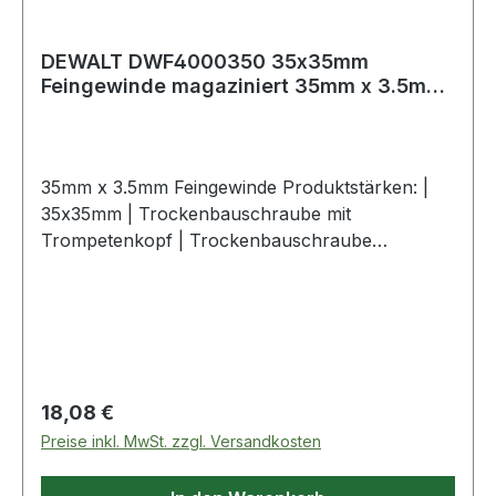
DEWALT DWF4000350 35x35mm
Feingewinde magaziniert 35mm x 3.5mm
Feingewi
35mm x 3.5mm Feingewinde Produktstärken: |
35x35mm | Trockenbauschraube mit
Trompetenkopf | Trockenbauschraube
magaziniert | Streifen per 50 Stück | Konstante
und scharfe Schraubenspitze für schnelle und
einfache Installation | Feingewinde Befestigung
von Gipskarton auf Metallprofilen (max.
0,88mm) | Schwarz phosphatiert, für bessere
Korrosionsbeständigkeit | Speziell entwickelte
Regulärer Preis:
18,08 €
Streifen, für einfache Installation und zur
Preise inkl. MwSt. zzgl. Versandkosten
Vermeidung von Schraubenverklemmung
Garantieumfang: | Keine DEWALT Garantie