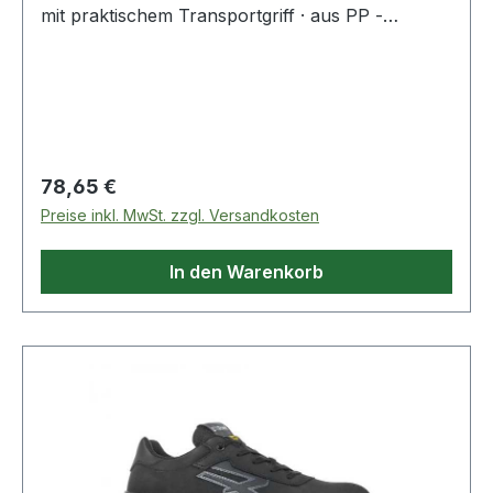
mit praktischem Transportgriff · aus PP -
resistent gegen Öle, Fette und Bremsflüssigkeit ·
sechs Lenkrollen · zwei Mulden (rechts/links) für
den direkten Zugriff auf Werkzeug und Kleinteile
· Temperaturbereich: - 30 °C bis + 60 °CWeitere
technische Eigenschaften:· Gewicht: 5000g
Regulärer Preis:
78,65 €
Preise inkl. MwSt. zzgl. Versandkosten
In den Warenkorb