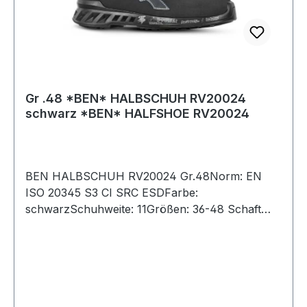
Gr .48 *BEN* HALBSCHUH RV20024
schwarz *BEN* HALFSHOE RV20024
BEN HALBSCHUH RV20024 Gr.48Norm: EN
ISO 20345 S3 CI SRC ESDFarbe:
schwarzSchuhweite: 11Größen: 36-48 Schaft
aus Mikrofaser mit Nubuk-Effekt,
wasserabweisend ergonomisch geformter,
gepolsterter Schaftrand Verschluss durch Ösen
und Flachsenkel gepolsterte Staublasche
Innenfutter Wing Tex- atmungsaktives Material