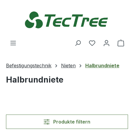
Zum Hauptinhalt springen
Du hast 0 Produ
Ware
Befestigungstechnik
Nieten
Halbrundniete
Halbrundniete
Produkte filtern