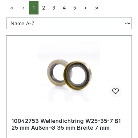
Seite
Seite
Seite
Seite
Seite
1
2
3
4
5
10042753 Wellendichtring W25-35-7 B1
25 mm Außen-Ø 35 mm Breite 7 mm