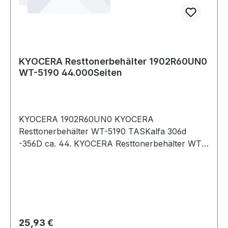
KYOCERA Resttonerbehälter 1902R60UN0
WT-5190 44.000Seiten
KYOCERA 1902R60UN0 KYOCERA
Resttonerbehälter WT-5190 TASKalfa 306d
-356D ca. 44. KYOCERA Resttonerbehälter WT-
5190 TASKalfa 306d · -356D ca. 44.000 Seiten
Regulärer Preis:
25,93 €