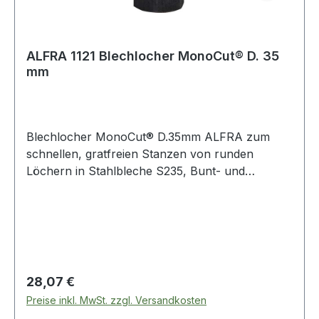
ALFRA 1121 Blechlocher MonoCut® D. 35
mm
Blechlocher MonoCut® D.35mm ALFRA zum
schnellen, gratfreien Stanzen von runden
Löchern in Stahlbleche S235, Bunt- und
Leichtmetalle, Kunststoffe · für Kabel-
Verschraubungen mit PG- und metrische
Gewinde und Sanitärarmaturen · 3-Punkt-
Anschnitt · Zugschraube mit UNF-Feingewinde ·
ideal für Schaltanlagenbauer, Elektriker,
Installateure, Industrie und Handwerk · Ø 15,2
Regulärer Preis:
28,07 €
32,5 mm für Materialstärke 2 mm, Ø ab 35 mm
Preise inkl. MwSt. zzgl. Versandkosten
für Materialstärke 3 mm Weitere technische