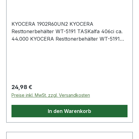
KYOCERA 1902R60UN2 KYOCERA
Resttonerbehälter WT-5191 TASKalfa 406ci ca.
44.000 KYOCERA Resttonerbehälter WT-5191
TASKalfa 406ci ca. 44.000 Seiten
Regulärer Preis:
24,98 €
Preise inkl. MwSt. zzgl. Versandkosten
In den Warenkorb