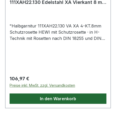
111XAH22.130 Edelstahl XA Vierkant 8 mm
38,1 - 43
"Halbgarnitur 111XAH22.130 VA XA 4-KT.8mm
Schutzrosette HEWI mit Schutzrosette · in H-
Technik mit Rosetten nach DIN 18255 und DIN
EN 1906 aus Edelstahl, Oberfläche matt
geschliffen, bestehend aus: Türdrücker 111XAH,
Durchmesser 21,3 mm, Rundrosetten
305.21XAH. Rosette, rund, Durchmesser 55 mm,
10,5 mm hoch. Schutzrosette 306.23XAES aus
Edelstahl, Außenrosette, massiv, Durchmesser
Regulärer Preis:
106,97 €
55 mm, 12 mm hoch, gehärtet, Innenrosette,
Preise inkl. MwSt. zzgl. Versandkosten
Durchmesser 55 mm, 10,5 mm hoch.
Gebrauchskategorie: Klasse 4
In den Warenkorb
Feuerschutzgarnitur mit VK 9 mm, nach DIN
18273 Feuerbeständigkeit: Klasse B1
Ausführungsvorschlag! Bitte alle Maße und