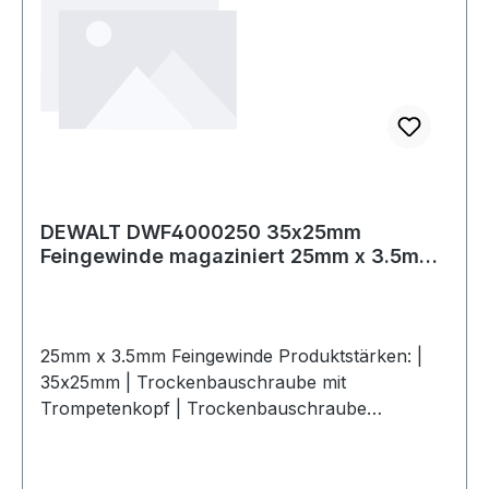
DEWALT DWF4000250 35x25mm
Feingewinde magaziniert 25mm x 3.5mm
Feingewi
25mm x 3.5mm Feingewinde Produktstärken: |
35x25mm | Trockenbauschraube mit
Trompetenkopf | Trockenbauschraube
magaziniert | Streifen per 50 Stück | Konstante
und scharfe Schraubenspitze für schnelle und
einfache Installation | Feingewinde Befestigung