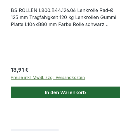
BS ROLLEN L800.B44.126.06 Lenkrolle Rad-Ø
125 mm Tragfähigkeit 120 kg Lenkrollen Gummi
Platte L104xB80 mm Farbe Rolle schwarz
Transportgeräterolle · Gehäuse aus Stahlblech,
schwarz · Rollenlager · thermoplastisches
Gummirad schwarz · zweireihiger Kugelkranz im
Gabelkopf · Radkörper Kunststoff schwarz · mit
PlattenbefestigungWeitere technische
Eigenschaften:· Schraubloch-Ø: 9mm·
Regulärer Preis:
13,91 €
Befestigungsart: mit Anschraubplatte·
Preise inkl. MwSt. zzgl. Versandkosten
Schraublochentfernung: 84x64/76x56mm·
Ausführung: Lenkrollen
In den Warenkorb