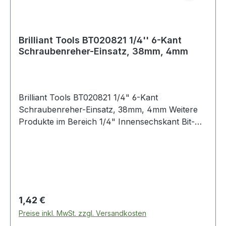
Brilliant Tools BT020821 1/4'' 6-Kant
Schraubenreher-Einsatz, 38mm, 4mm
Brilliant Tools BT020821 1/4" 6-Kant
Schraubenreher-Einsatz, 38mm, 4mm Weitere
Produkte im Bereich 1/4" Innensechskant Bit-
Stecknuss, 4 mm
Regulärer Preis:
1,42 €
Preise inkl. MwSt. zzgl. Versandkosten