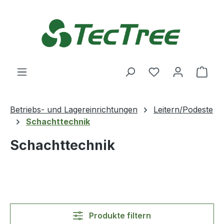
Zum Hauptinhalt springen
Du hast 0 Produ
Ware
Betriebs- und Lagereinrichtungen
Leitern/Podeste
Schachttechnik
Schachttechnik
Produkte filtern