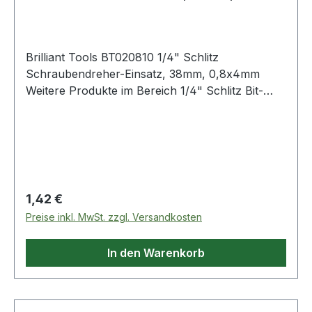
0,8x4mm
Brilliant Tools BT020810 1/4" Schlitz
Schraubendreher-Einsatz, 38mm, 0,8x4mm
Weitere Produkte im Bereich 1/4" Schlitz Bit-
Stecknuss, 0,8 x 4 mm
Regulärer Preis:
1,42 €
Preise inkl. MwSt. zzgl. Versandkosten
In den Warenkorb