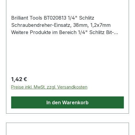
Brilliant Tools BT020813 1/4" Schlitz
Schraubendreher-Einsatz, 38mm, 1,2x7mm
Weitere Produkte im Bereich 1/4" Schlitz Bit-
Stecknuss, 1,2 x 7 mm
Regulärer Preis:
1,42 €
Preise inkl. MwSt. zzgl. Versandkosten
In den Warenkorb