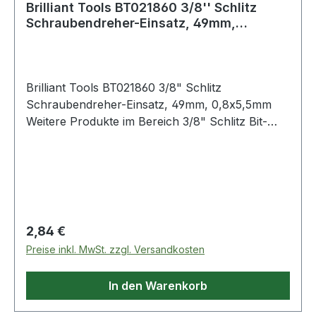
Brilliant Tools BT021860 3/8'' Schlitz
Schraubendreher-Einsatz, 49mm,
0,8x5,5mm
Brilliant Tools BT021860 3/8" Schlitz
Schraubendreher-Einsatz, 49mm, 0,8x5,5mm
Weitere Produkte im Bereich 3/8" Schlitz Bit-
Stecknuss, 0,8 x 5,5 mm
Regulärer Preis:
2,84 €
Preise inkl. MwSt. zzgl. Versandkosten
In den Warenkorb