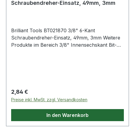
Schraubendreher-Einsatz, 49mm, 3mm
Brilliant Tools BT021870 3/8" 6-Kant
Schraubendreher-Einsatz, 49mm, 3mm Weitere
Produkte im Bereich 3/8" Innensechskant Bit-
Stecknuss, 3 mm
Regulärer Preis:
2,84 €
Preise inkl. MwSt. zzgl. Versandkosten
In den Warenkorb