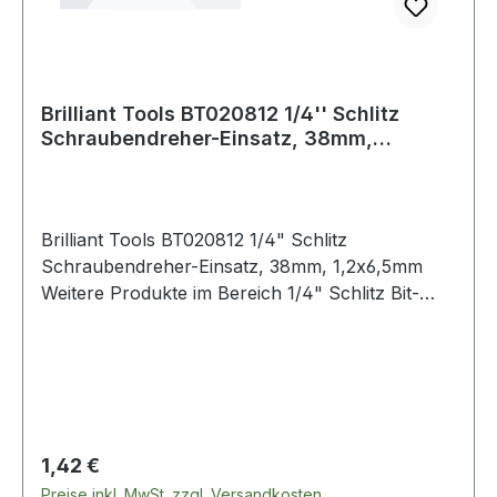
Brilliant Tools BT020812 1/4'' Schlitz
Schraubendreher-Einsatz, 38mm,
1,2x6,5mm
Brilliant Tools BT020812 1/4" Schlitz
Schraubendreher-Einsatz, 38mm, 1,2x6,5mm
Weitere Produkte im Bereich 1/4" Schlitz Bit-
Stecknuss, 1,2 x 6,5 mm
Regulärer Preis:
1,42 €
Preise inkl. MwSt. zzgl. Versandkosten