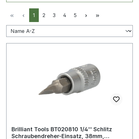
Seite
Seite
Seite
Seite
Seite
1
2
3
4
5
Brilliant Tools BT020810 1/4'' Schlitz
Schraubendreher-Einsatz, 38mm,