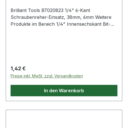
Brilliant Tools BT020823 1/4" 6-Kant
Schraubenreher-Einsatz, 38mm, 6mm Weitere
Produkte im Bereich 1/4" Innensechskant Bit-
Stecknuss, 6 mm
Regulärer Preis:
1,42 €
Preise inkl. MwSt. zzgl. Versandkosten
In den Warenkorb