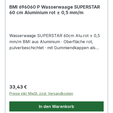
BMI 696060 P Wasserwaage SUPERSTAR
60 cm Aluminium rot ± 0,5 mm/m
Wasserwaage SUPERSTAR 60cm Alu.rot ± 0,5
mm/m BMI aus Aluminium · Oberfläche rot,
pulverbeschichtet · mit Gummiendkappen als
Stoßschutz und spiegelfreie Rundlibelle · ab 180
cm Länge mit zweiter Vertikallibelle ·
Messgenauigkeit in Normalposition ± 0,5 mm/m,
in Umschlagposition ± 0,5 mm/mWeitere
technische Eigenschaften:· Farbe: rot·
Genauigkeit: ± 0,5mm/m
Regulärer Preis:
33,43 €
Preise inkl. MwSt. zzgl. Versandkosten
In den Warenkorb