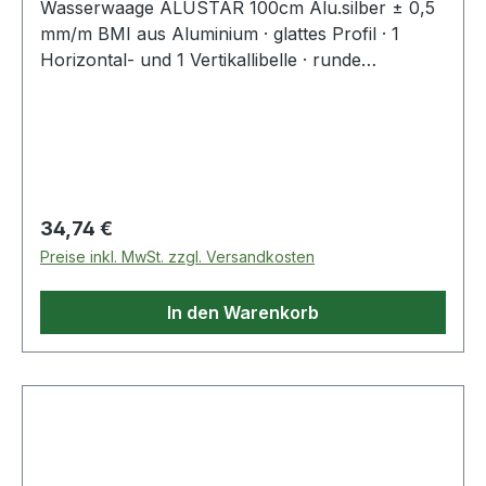
Wasserwaage ALUSTAR 100cm Alu.silber ± 0,5
mm/m BMI aus Aluminium · glattes Profil · 1
Horizontal- und 1 Vertikallibelle · runde
Horizontallibelle mit Lupeneffekt · kantenlose
Horizontallibellen schaffen verzerrungsfreie
Sicht auf die Libellenblase, auch bei
Umschlagmessung · hohe Messgenauigkeit (0,5
mm/m) durch ultraschallverschweißte Libellen ·
Umschlagsmessung möglich (0,75 mm/m) ·
Regulärer Preis:
34,74 €
starke Wandung · stoßdämpfende
Preise inkl. MwSt. zzgl. Versandkosten
Gummiendkappen · Maße 55 x 24 mm ·
Profilgewicht 640 g/lfm Weitere technische
In den Warenkorb
Eigenschaften: · Farbe: silber · Material:
Aluminium · Genauigkeit: ± 0,5mm/m