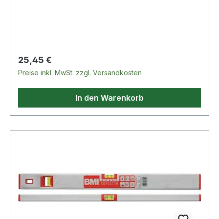
Libellen · lasermarkierte Libellen · optimales
Ablesen durch Röhren-Libelle · starke Wandung
· stoßdämpfende Gummiendkappen ·
Messgenauigkeit i
Regulärer Preis:
25,45 €
Preise inkl. MwSt. zzgl. Versandkosten
In den Warenkorb