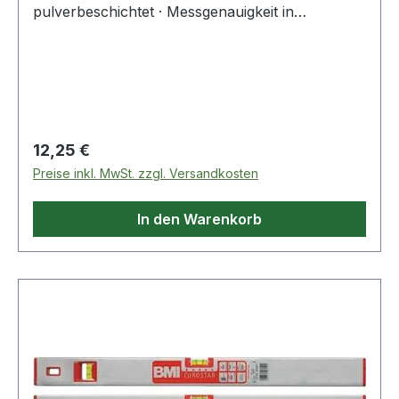
pulverbeschichtet · Messgenauigkeit in
Normalposition ± 1 mm/m Weitere technische
Eigenschaften: · Farbe: gelb · Genauigkeit:
±1mm/m · Bruttogewicht: 0,2 kg
Regulärer Preis:
12,25 €
Preise inkl. MwSt. zzgl. Versandkosten
In den Warenkorb