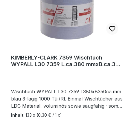
KIMBERLY-CLARK 7359 Wischtuch
WYPALL L30 7359 L.ca.380 mmxB.ca.350
mm blau 3-lag
Wischtuch WYPALL L30 7359 L380xB350ca.mm
blau 3-lagig 1000 Tü./Rl. Einmal-Wischtücher aus
LDC Material, voluminös sowie saugfähig · somit
ist eine schnelle Reinigung möglich, mit hoher
Inhalt:
133 x
(0,30 € / 1 x)
Reißfestigkeit selbst im nassen Zustand · ideal für
leichte, präzise Reinigungsarbeiten, zum