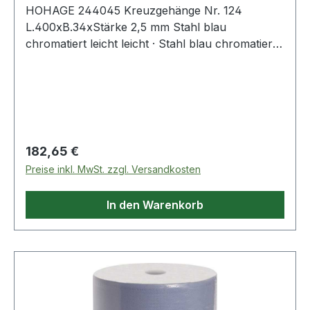
HOHAGE 244045 Kreuzgehänge Nr. 124
L.400xB.34xStärke 2,5 mm Stahl blau
chromatiert leicht leicht · Stahl blau chromatiert
34 x 2,5 mm bzw. Edelstahl 34 x 2,8 mm · für
Torbau, Zaunbau, Kistenbau, Hüttenbau, stabil,
langlebigWeitere technische Eigenschaften:·
Oberfläche: blau chromatiert· Maß c: 39mm·
Maß d: 90mm· Maß a: 400mm· Maß b: 34mm
Regulärer Preis:
182,65 €
Preise inkl. MwSt. zzgl. Versandkosten
In den Warenkorb