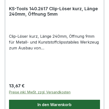
KS-Tools 140.2617 Clip-Löser kurz, Länge
240mm, Öffnung 5mm
Clip-Löser kurz, Länge 240mm, Öffnung 9mm
für Metall- und Kunststoffclipsstabiles Werkzeug
zum Ausbau von
TürverkleidungenHebelwirkung durch
Abwinkelung im vorderen Bereich des
Hebersrobuste Ausführung mit stabilem
Schaftmit Aufhängeloch15° abgewinkeltmit 2-
KomponentengriffSpezial-Werkzeugstahl Weitere
Produkte im Bereich Clip-Löser kurz, Länge
Regulärer Preis:
13,67 €
240mm, Öffnung 5m
Preise inkl. MwSt. zzgl. Versandkosten
In den Warenkorb