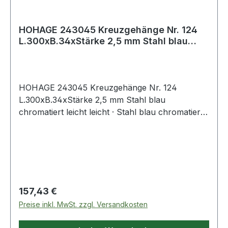
HOHAGE 243045 Kreuzgehänge Nr. 124
L.300xB.34xStärke 2,5 mm Stahl blau
chromatie
HOHAGE 243045 Kreuzgehänge Nr. 124
L.300xB.34xStärke 2,5 mm Stahl blau
chromatiert leicht leicht · Stahl blau chromatiert
34 x 2,5 mm bzw. Edelstahl 34 x 2,8 mm · für
Torbau, Zaunbau, Kistenbau, Hüttenbau, stabil,
langlebigWeitere technische Eigenschaften:·
Oberfläche: blau chromatiert· Maß c: 39mm·
Maß d: 90mm· Maß a: 300mm· Maß b: 34mm
Regulärer Preis:
157,43 €
Preise inkl. MwSt. zzgl. Versandkosten