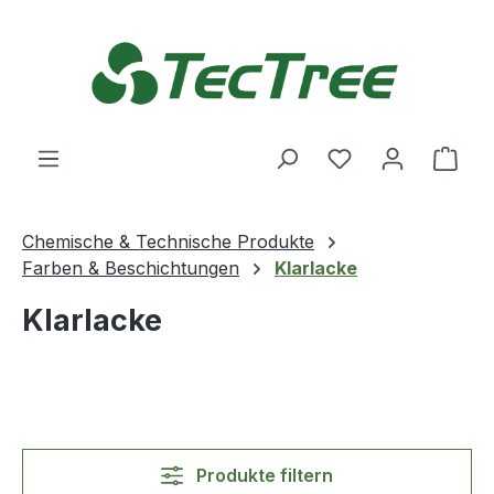
Zum Hauptinhalt springen
Du hast 0 Produ
Ware
Chemische & Technische Produkte
Farben & Beschichtungen
Klarlacke
Klarlacke
Produkte filtern