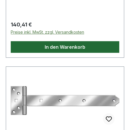
langlebigWeitere technische Eigenschaften:·
Oberfläche: blau chromatiert· Maß c: 39mm·
Maß d: 90mm· Maß a: 250mm· Maß b: 34mm
Regulärer Preis:
140,41 €
Preise inkl. MwSt. zzgl. Versandkosten
In den Warenkorb