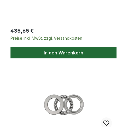
eine exzellente Druckqualität.
Regulärer Preis:
435,65 €
Preise inkl. MwSt. zzgl. Versandkosten
In den Warenkorb