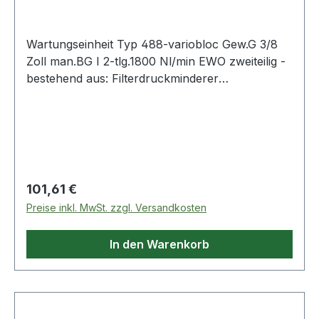
Wartungseinheit Typ 488-variobloc Gew.G 3/8
Zoll man.BG I 2-tlg.1800 Nl/min EWO zweiteilig -
bestehend aus: Filterdruckminderer
(Handablass) und Nebelöler · mit
Polycarbonatbehälter · Innengewinde Weitere
technische Eigenschaften: · Ablassventil: manuell
· Behälter: Polycarbonat
Regulärer Preis:
101,61 €
Preise inkl. MwSt. zzgl. Versandkosten
In den Warenkorb