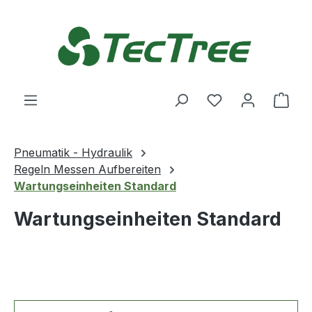
Zum Hauptinhalt springen
Du hast 0 Produ
Ware
Pneumatik - Hydraulik
Regeln Messen Aufbereiten
Wartungseinheiten Standard
Wartungseinheiten Standard