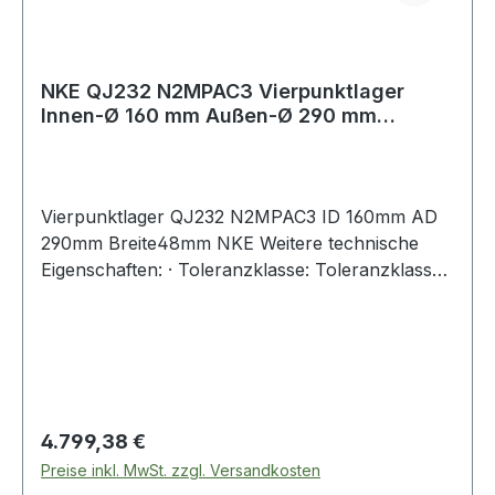
NKE QJ232 N2MPAC3 Vierpunktlager
Innen-Ø 160 mm Außen-Ø 290 mm
Breite48 mm
Vierpunktlager QJ232 N2MPAC3 ID 160mm AD
290mm Breite48mm NKE Weitere technische
Eigenschaften: · Toleranzklasse: Toleranzklasse
P0/PN bzw. ABEC 1
Regulärer Preis:
4.799,38 €
Preise inkl. MwSt. zzgl. Versandkosten