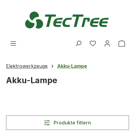
Zum Hauptinhalt springen
Du hast 0 Produ
Ware
Elektrowerkzeuge
Akku-Lampe
Akku-Lampe
Produkte filtern