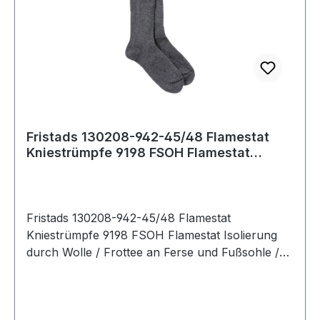
Fristads 130208-942-45/48 Flamestat
Kniestrümpfe 9198 FSOH Flamestat
Isolierung
Fristads 130208-942-45/48 Flamestat
Kniestrümpfe 9198 FSOH Flamestat Isolierung
durch Wolle / Frottee an Ferse und Fußsohle /
Geprüft und zugelassen gemäß EN ISO 14116 /
OEKO-TEX® zertifiziert. 942 Anthrazit-Grau 60%
Merinowolle, 25% Aramid, 11% Polyamid, 2%