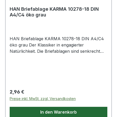
HAN Briefablage KARMA 10278-18 DIN
A4/C4 öko grau
HAN Briefablage KARMA 10278-18 DIN A4/C4
öko grau Der Klassiker in engagierter
Natürlichkeit. Die Briefablagen sind senkrecht
oder versetzt stapelbar. Für das HAN KARMA-
Programm werden Post Consumer Materialien
(bereits benutzte Kunststoffprodukte)
verarbeitet.
Regulärer Preis:
2,96 €
Preise inkl. MwSt. zzgl. Versandkosten
In den Warenkorb