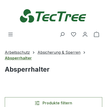
Zum Hauptinhalt springen
Du hast 0 Produ
Ware
Arbeitsschutz
Absicherung & Sperren
Absperrhalter
Absperrhalter
Produkte filtern