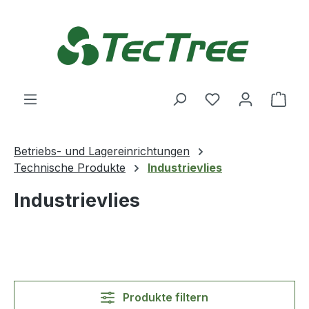
Zum Hauptinhalt springen
Du hast 0 Produ
Ware
Betriebs- und Lagereinrichtungen
Technische Produkte
Industrievlies
Industrievlies
Produkte filtern