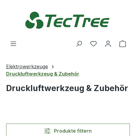
Zum Hauptinhalt springen
Du hast 0 Produ
Ware
Elektrowerkzeuge
Druckluftwerkzeug & Zubehör
Druckluftwerkzeug & Zubehör
Produkte filtern