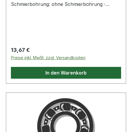
Schmierbohrung: ohne Schmierbohrung ·
Laufbahn: feinbearbeitet, Stirnseiten abgeflacht
Weitere Produkte im Bereich Innenring
Regulärer Preis:
13,67 €
Preise inkl. MwSt. zzgl. Versandkosten
In den Warenkorb