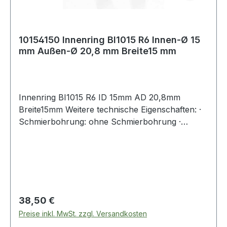
10154150 Innenring BI1015 R6 Innen-Ø 15
mm Außen-Ø 20,8 mm Breite15 mm
Innenring BI1015 R6 ID 15mm AD 20,8mm
Breite15mm Weitere technische Eigenschaften: ·
Schmierbohrung: ohne Schmierbohrung ·
Laufbahn: feinbearbeitet, Stirnseiten abgeflacht
Weitere Produkte im Bereich Innenring
Regulärer Preis:
38,50 €
Preise inkl. MwSt. zzgl. Versandkosten