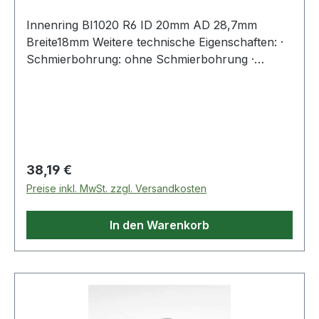
Innenring BI1020 R6 ID 20mm AD 28,7mm
Breite18mm Weitere technische Eigenschaften: ·
Schmierbohrung: ohne Schmierbohrung ·
Laufbahn: feinbearbeitet, Stirnseiten abgeflacht
Regulärer Preis:
38,19 €
Preise inkl. MwSt. zzgl. Versandkosten
In den Warenkorb