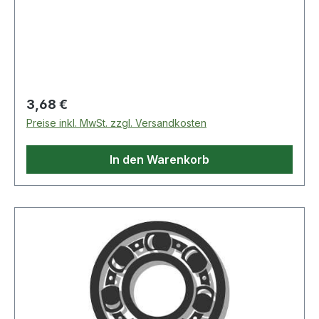
Laufbahn: feinbearbeitet, Stirnseiten abgeflacht
Weitere Produkte im Bereich Innenring
Regulärer Preis:
3,68 €
Preise inkl. MwSt. zzgl. Versandkosten
In den Warenkorb