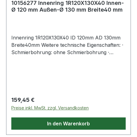
10156277 Innenring 1R120X130X40 Innen-
Ø 120 mm Außen-Ø 130 mm Breite40 mm
Innenring 1R120X130X40 ID 120mm AD 130mm
Breite40mm Weitere technische Eigenschaften: ·
Schmierbohrung: ohne Schmierbohrung ·
Laufbahn: feinbearbeitet, Stirnseiten abgeflacht
Weitere Produkte im Bereich Innenring
Regulärer Preis:
159,45 €
Preise inkl. MwSt. zzgl. Versandkosten
In den Warenkorb