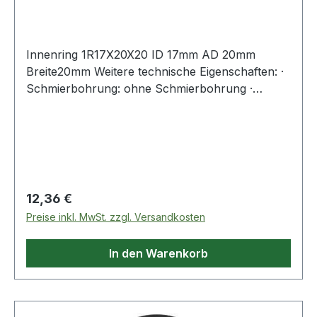
Innenring 1R17X20X20 ID 17mm AD 20mm
Breite20mm Weitere technische Eigenschaften: ·
Schmierbohrung: ohne Schmierbohrung ·
Laufbahn: feinbearbeitet, Stirnseiten abgeflacht
Regulärer Preis:
12,36 €
Preise inkl. MwSt. zzgl. Versandkosten
In den Warenkorb