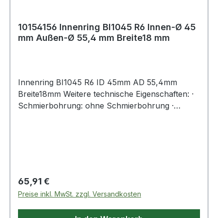
10154156 Innenring BI1045 R6 Innen-Ø 45
mm Außen-Ø 55,4 mm Breite18 mm
Innenring BI1045 R6 ID 45mm AD 55,4mm
Breite18mm Weitere technische Eigenschaften: ·
Schmierbohrung: ohne Schmierbohrung ·
Laufbahn: feinbearbeitet, Stirnseiten abgeflacht
Regulärer Preis:
65,91 €
Preise inkl. MwSt. zzgl. Versandkosten