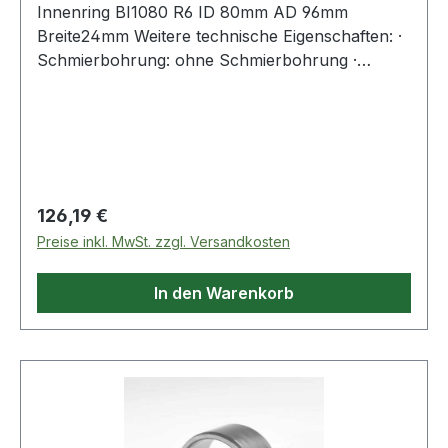
Innenring BI1080 R6 ID 80mm AD 96mm
Breite24mm Weitere technische Eigenschaften: ·
Schmierbohrung: ohne Schmierbohrung ·
Laufbahn: feinbearbeitet, Stirnseiten abgeflacht
Weitere Produkte im Bereich Innenring
Regulärer Preis:
126,19 €
Preise inkl. MwSt. zzgl. Versandkosten
In den Warenkorb