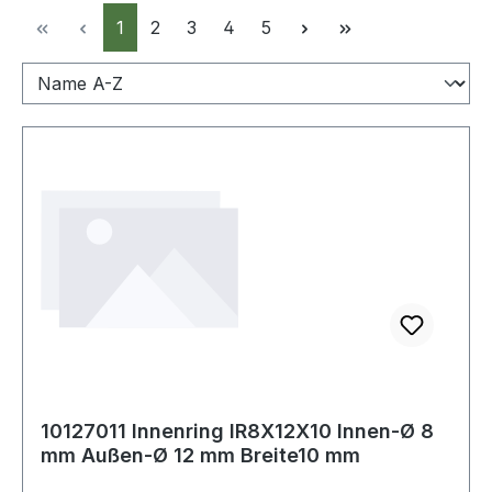
Seite
Seite
Seite
Seite
Seite
1
2
3
4
5
10127011 Innenring IR8X12X10 Innen-Ø 8
mm Außen-Ø 12 mm Breite10 mm