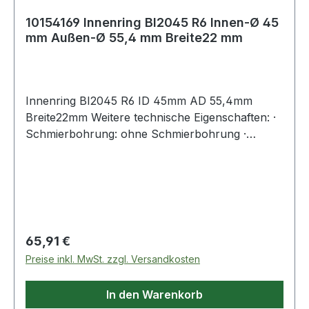
10154169 Innenring BI2045 R6 Innen-Ø 45
mm Außen-Ø 55,4 mm Breite22 mm
Innenring BI2045 R6 ID 45mm AD 55,4mm
Breite22mm Weitere technische Eigenschaften: ·
Schmierbohrung: ohne Schmierbohrung ·
Laufbahn: feinbearbeitet, Stirnseiten abgeflacht
Regulärer Preis:
65,91 €
Preise inkl. MwSt. zzgl. Versandkosten
In den Warenkorb