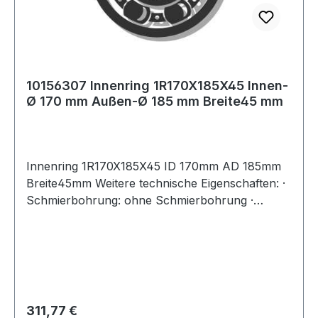
10156307 Innenring 1R170X185X45 Innen-
Ø 170 mm Außen-Ø 185 mm Breite45 mm
Innenring 1R170X185X45 ID 170mm AD 185mm
Breite45mm Weitere technische Eigenschaften: ·
Schmierbohrung: ohne Schmierbohrung ·
Laufbahn: feinbearbeitet, Stirnseiten abgeflacht
Regulärer Preis:
311,77 €