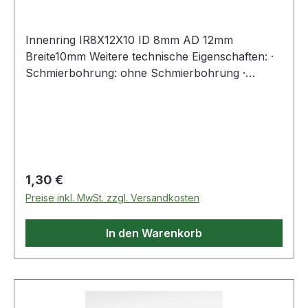
Innenring IR8X12X10 ID 8mm AD 12mm
Breite10mm Weitere technische Eigenschaften: ·
Schmierbohrung: ohne Schmierbohrung ·
Laufbahn: feinbearbeitet, Stirnseiten abgeflacht
Weitere Produkte im Bereich Innenring
Regulärer Preis:
1,30 €
Preise inkl. MwSt. zzgl. Versandkosten
In den Warenkorb