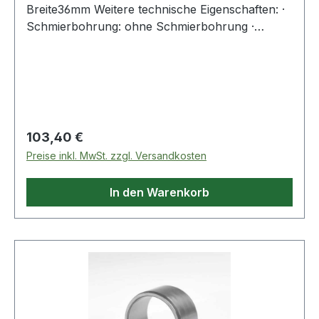
Breite36mm Weitere technische Eigenschaften: ·
Schmierbohrung: ohne Schmierbohrung ·
Laufbahn: feinbearbeitet, Stirnseiten abgeflacht
Weitere Produkte im Bereich Innenring
Regulärer Preis:
103,40 €
Preise inkl. MwSt. zzgl. Versandkosten
In den Warenkorb