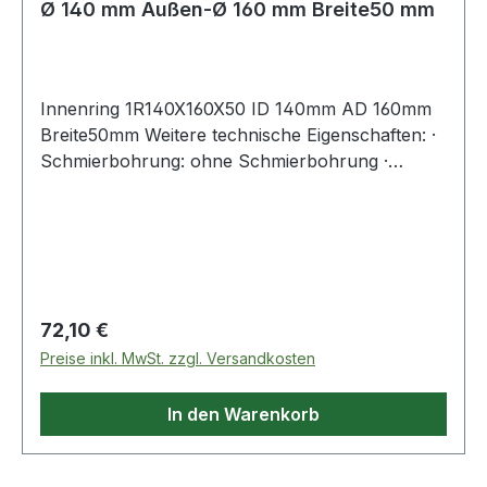
Ø 140 mm Außen-Ø 160 mm Breite50 mm
Innenring 1R140X160X50 ID 140mm AD 160mm
Breite50mm Weitere technische Eigenschaften: ·
Schmierbohrung: ohne Schmierbohrung ·
Laufbahn: feinbearbeitet, Stirnseiten abgeflacht
Weitere Produkte im Bereich Innenring
Regulärer Preis:
72,10 €
Preise inkl. MwSt. zzgl. Versandkosten
In den Warenkorb