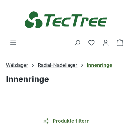
Zum Hauptinhalt springen
Du hast 0 Produ
Ware
Wälzlager
Radial-Nadellager
Innenringe
Innenringe
Produkte filtern