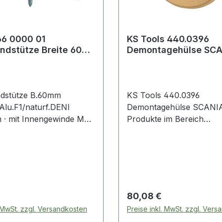
0 01
KS Tools 440.0396
tze Breite 60
Demontagehülse SCA
 150 mm Aluminium
dstütze B.60mm
KS Tools 440.0396
lu.F1/naturf.DENI
Demontagehülse SCANIA Weite
 · mit Innengewinde M8
Produkte im Bereich
schraube 8 x 60 mm ·
Demontagehülse SCANI
 mm Weitere technische
ften: · Fuß-Ø: 54mm
 Preis:
Regulärer Preis:
80,08 €
. MwSt. zzgl. Versandkosten
Preise inkl. MwSt. zzgl. Ver