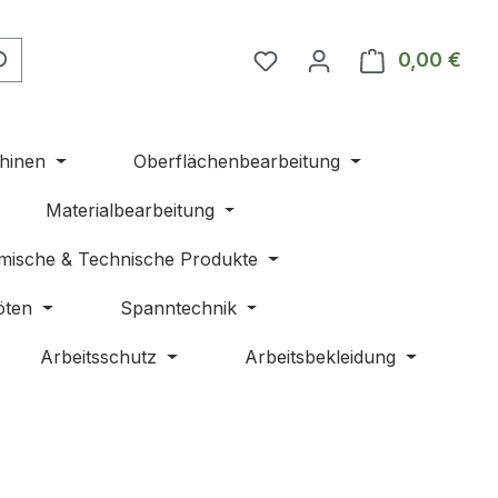
Du hast 0 Produkte auf 
0,00 €
Ware
hinen
Oberflächenbearbeitung
Materialbearbeitung
mische & Technische Produkte
öten
Spanntechnik
Arbeitsschutz
Arbeitsbekleidung