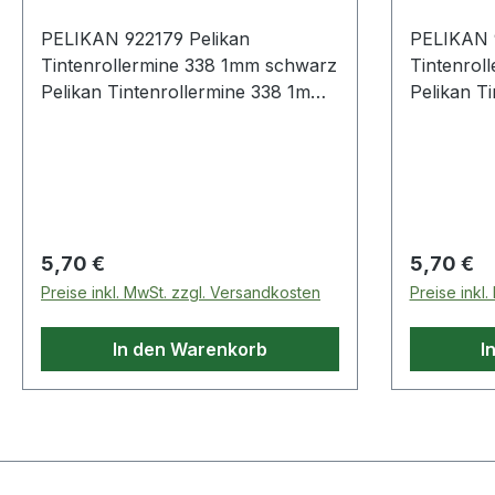
PELIKAN 922179 Pelikan
PELIKAN 
Tintenrollermine 338 1mm schwarz
Tintenrollerm
Pelikan Tintenrollermine 338 1mm
Pelikan T
schwarz
schwarz
Regulärer Preis:
Regulärer
5,70 €
5,70 €
Preise inkl. MwSt. zzgl. Versandkosten
Preise inkl
In den Warenkorb
I