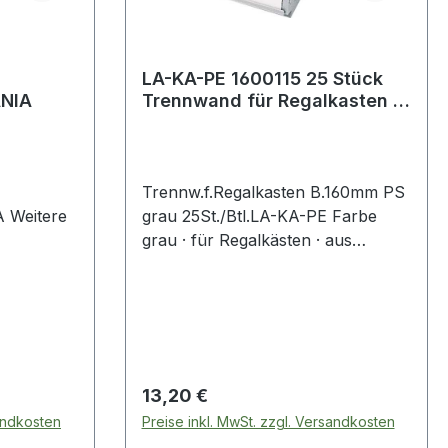
LA-KA-PE 1600115 25 Stück
NIA
Trennwand für Regalkasten B.
160 mm PS grau
Trennw.f.Regalkasten B.160mm PS
re
grau 25St./Btl.LA-KA-PE Farbe
grau · für Regalkästen · aus
A
hochschlagfestem Polystrol · je
nach Kastenlänge maximal 5/7/9-
fach unterteilbar · kein
Verrutschen des Lagergutes, da die
Wände in die vorgesehenen
Aussparungen einrasten · VE = 25
Regulärer Preis:
13,20 €
Stück Weitere technische
sandkosten
Preise inkl. MwSt. zzgl. Versandkosten
Eigenschaften: · Farbe: grau ·