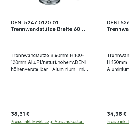
DENI 5247 0120 01
DENI 5266 000
Trennwandstütze Breite 60
Trennwandstü
mm Höhe 100 - 120 mm
mm Höhe
Aluminium F
F1 / na
Trennwandstütze B.60mm H.100-
Trennwan
120mm Alu.F1/naturf.höhenv.DENI
H.150mm A
höhenverstellbar · Aluminium · mit
Aluminium
Auflagewinkel · Bodenplatte mit
und Stock
Schraublöchern · durch Gewinde
Höhe: 150
M12 verstellbar · für Höhen von
Eigenscha
100 - 120 mm Weitere technische
Eigenschaften: · Fuß-Ø: 55mm
Regulärer Preis:
Regulärer
38,31 €
34,38 €
Preise inkl. MwSt. zzgl. Versandkosten
Preise inkl