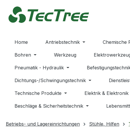
m Hauptinhalt springen
Zur Suche springen
Zur Hauptnavigation springen
Home
Antriebstechnik
Chemische 
Bohren
Werkzeug
Elektrowerkzeu
Pneumatik - Hydraulik
Befestigungstechni
Dichtungs-/Schwingungstechnik
Dienstlei
Technische Produkte
Elektrik & Elektronik
Beschläge & Sicherheitstechnik
Lebensmitt
Betriebs- und Lagereinrichtungen
Stühle, Hilfen