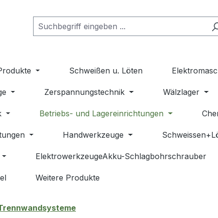
Produkte
Schweißen u. Löten
Elektromasc
ge
Zerspannungstechnik
Wälzlager
k
Betriebs- und Lagereinrichtungen
Che
stungen
Handwerkzeuge
Schweissen+L
ElektrowerkzeugeAkku-Schlagbohrschrauber
el
Weitere Produkte
Trennwandsysteme