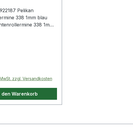
922187 Pelikan
ine 338 1mm blau
intenrollermine 338 1mm
 Preis:
. MwSt. zzgl. Versandkosten
n den Warenkorb