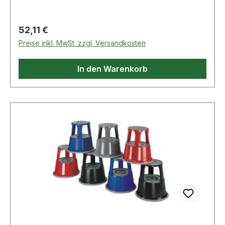
kg Weitere technische Eigenschaften: ·
Gesamtbelastung: 150kg · prüfpflichtig: ja
Regulärer Preis:
52,11 €
Preise inkl. MwSt. zzgl. Versandkosten
In den Warenkorb