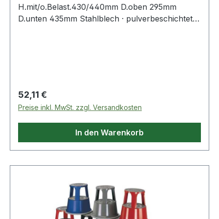
H.mit/o.Belast.430/440mm D.oben 295mm
D.unten 435mm Stahlblech · pulverbeschichtet ·
fahrbar, mit 3 auf Federn gelagerten Gleitrollen ·
Auftrittsflächen mit Anti-Rutschbelag · Höhe
belastet 430 mm, unbelastet 440 mm · oben Ø
295 mm, unten Ø 435 mm · Gesamtbelastung 150
kg Weitere technische Eigenschaften: ·
Gesamtbelastung: 150kg · prüfpflichtig: ja
Regulärer Preis:
52,11 €
Preise inkl. MwSt. zzgl. Versandkosten
In den Warenkorb