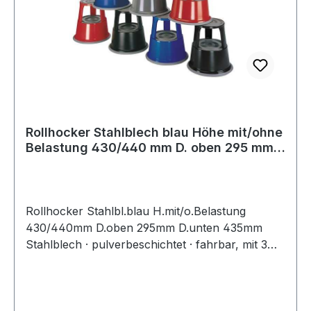
Rollhocker Stahlblech blau Höhe mit/ohne
Belastung 430/440 mm D. oben 295 mm
D
Rollhocker Stahlbl.blau H.mit/o.Belastung
430/440mm D.oben 295mm D.unten 435mm
Stahlblech · pulverbeschichtet · fahrbar, mit 3
auf Federn gelagerten Gleitrollen ·
Auftrittsflächen mit Anti-Rutschbelag · Höhe
belastet 430 mm, unbelastet 440 mm · oben Ø
295 mm, unten Ø 435 mm · Gesamtbelastung 150