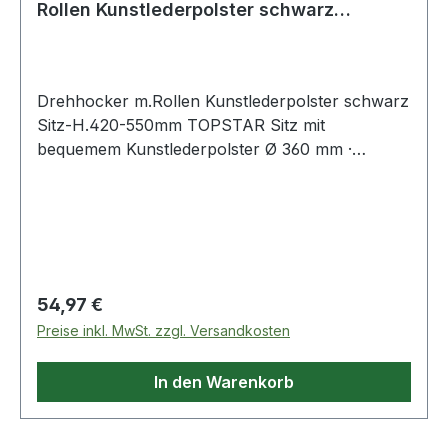
Rollen Kunstlederpolster schwarz
Sitzhöhe
Drehhocker m.Rollen Kunstlederpolster schwarz
Sitz-H.420-550mm TOPSTAR Sitz mit
bequemem Kunstlederpolster Ø 360 mm ·
stabiles, kippsicheres Fünffuß-Kunststoff-
Fußkreuz, Farbe schwarz · Sitzhöhenverstellung
mit Sicherheitsgasfeder · Untergestell mit
lastabhängig gebremsten Sicherheits-
Doppelrollen
Regulärer Preis:
54,97 €
Preise inkl. MwSt. zzgl. Versandkosten
In den Warenkorb