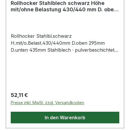
Rollhocker Stahlblech schwarz Höhe
mit/ohne Belastung 430/440 mm D. oben
295 m
Rollhocker Stahlbl.schwarz
H.mit/o.Belast.430/440mm D.oben 295mm
D.unten 435mm Stahlblech · pulverbeschichtet ·
fahrbar, mit 3 auf Federn gelagerten Gleitrollen ·
Auftrittsflächen mit Anti-Rutschbelag · Höhe
belastet 430 mm, unbelastet 440 mm · oben Ø
295 mm, unten Ø 435 mm · Gesamtbelastung 150
kg Weitere technische Eigenschaften: ·
Gesamtbelastung: 150kg · prüfpflichtig: ja
Regulärer Preis:
52,11 €
Preise inkl. MwSt. zzgl. Versandkosten
In den Warenkorb