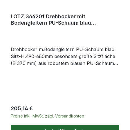
LOTZ 366201 Drehhocker mit
Bodengleitern PU-Schaum blau
Sitzhöhenverstellung 49
Drehhocker m.Bodengleitern PU-Schaum blau
Sitz-H.490-680mm besonders große Sitzfläche
(B 370 mm) aus robustem blauen PU-Schaum
für hohen Sitzkomfort · Sitzneigungsverstellung
um ± 7,5° · Tragegriff für leichten Transport ·
bedienungsfreundliche Gasfeder-
Sitzhöhenverstellung · kippsicheres Fünffuß-
Kunststoff-Untergestell, schwarz · Untergestell
mit abriebfesten Kunststoff-Bodengleitern
Regulärer Preis:
205,14 €
Preise inkl. MwSt. zzgl. Versandkosten