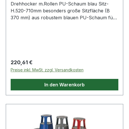
Drehhocker m.Rollen PU-Schaum blau Sitz-
H.520-710mm besonders große Sitzfläche (B
370 mm) aus robustem blauen PU-Schaum für
hohen Sitzkomfort · Sitzneigungsverstellung um
± 7,5° · Tragegriff für leichten Transport ·
bedienungsfreundliche Gasfeder-
Sitzhöhenverstellung · kippsicheres Fünffuß-
Kunststoff-Untergestell, schwarz · Untergestell
mit lastabhängig gebremsten Sicherheits-
Regulärer Preis:
220,61 €
Doppelrollen
Preise inkl. MwSt. zzgl. Versandkosten
In den Warenkorb