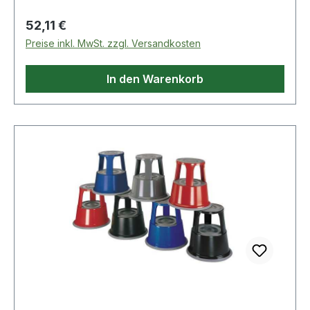
kg Weitere technische Eigenschaften: ·
Gesamtbelastung: 150kg · prüfpflichtig: ja
Regulärer Preis:
52,11 €
Preise inkl. MwSt. zzgl. Versandkosten
In den Warenkorb