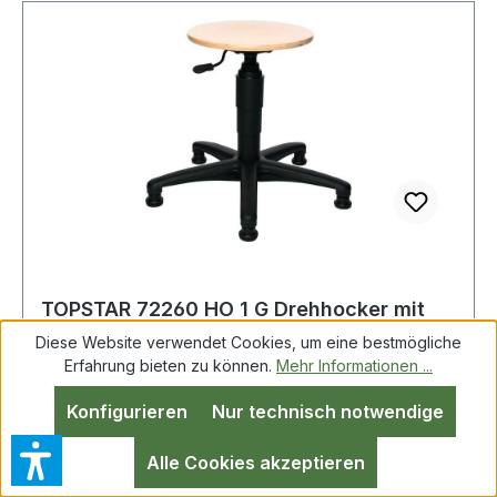
TOPSTAR 72260 HO 1 G Drehhocker mit
Bodengleitern Buche natur
Diese Website verwendet Cookies, um eine bestmögliche
Sitzhöhenverste
Erfahrung bieten zu können.
Mehr Informationen ...
Konfigurieren
Nur technisch notwendige
Drehhocker m.Bodengleitern Buche natur Sitz-
H.390-520mm TOPSTAR Sitz aus robustem
Alle Cookies akzeptieren
Buchenholz naturfarben lackiert Ø 350 mm ·