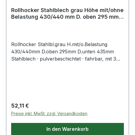
Rollhocker Stahlblech grau Höhe mit/ohne
Belastung 430/440 mm D. oben 295 mm
D
Rollhocker Stahlbl.grau H.mit/o.Belastung
430/440mm D.oben 295mm D.unten 435mm
Stahlblech · pulverbeschichtet · fahrbar, mit 3
auf Federn gelagerten Gleitrollen ·
Auftrittsflächen mit Anti-Rutschbelag · Höhe
belastet 430 mm, unbelastet 440 mm · oben Ø
295 mm, unten Ø 435 mm · Gesamtbelastung 150
kg Weitere technische Eigenschaften: ·
Gesamtbelastung: 150kg · prüfpflichtig: ja
Regulärer Preis:
52,11 €
Preise inkl. MwSt. zzgl. Versandkosten
In den Warenkorb