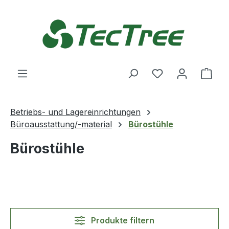
Zum Hauptinhalt springen
Du hast 0 Produ
Ware
Betriebs- und Lagereinrichtungen
Büroausstattung/-material
Bürostühle
Bürostühle
Produkte filtern