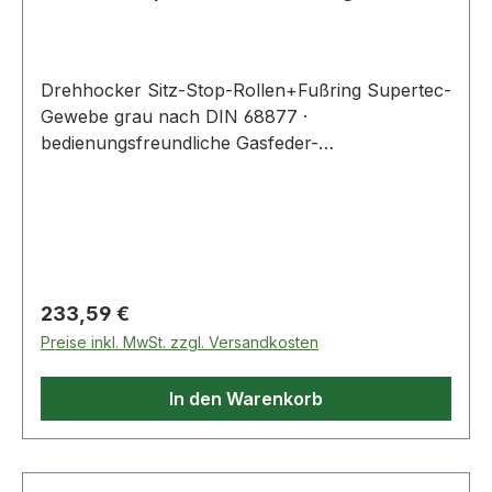
Supertec-Ge
Drehhocker Sitz-Stop-Rollen+Fußring Supertec-
Gewebe grau nach DIN 68877 ·
bedienungsfreundliche Gasfeder-
Sitzhöhenverstellung · Sitz-Ø 400 mm ·
ergonomisch geformte Sitzpolster aus Supertec-
Gewebe , extrem strapazierfähig, widersteht
mechanischen Einflüssen · atmungsaktiv,
komfortabel, weich und abwaschbar ·
Untergestell mit stabilem Aluminium-Fußkreuz
Regulärer Preis:
233,59 €
mit Sitz-Stop Rollen blockiert bei Belastung,
Preise inkl. MwSt. zzgl. Versandkosten
rollbar im unbelasteten Zustand und stufenlos
höhenverstellbarem Fußring
In den Warenkorb