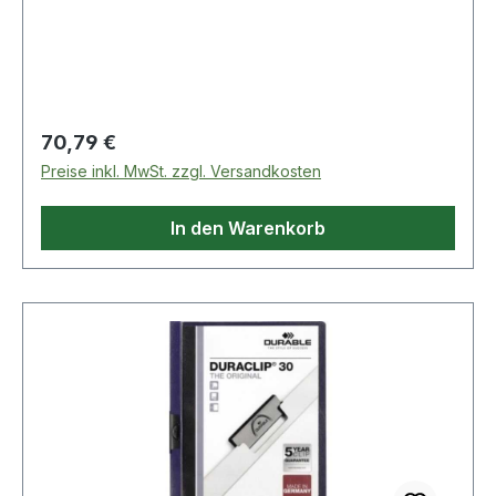
für perfekte Ausdrucke und minimalen
Geräteverschleiß.
Regulärer Preis:
70,79 €
Preise inkl. MwSt. zzgl. Versandkosten
In den Warenkorb