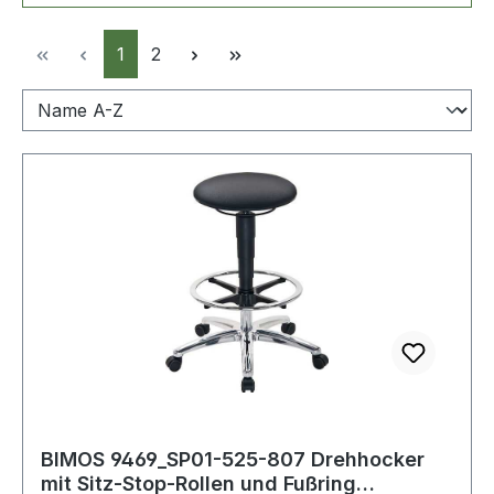
Seite
Seite
1
2
BIMOS 9469_SP01-525-807 Drehhocker
mit Sitz-Stop-Rollen und Fußring