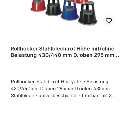
Rollhocker Stahlblech rot Höhe mit/ohne
Belastung 430/440 mm D. oben 295 mm
D.
Rollhocker Stahlbl.rot H.mit/ohne Belastung
430/440mm D.oben 295mm D.unten 435mm
Stahlblech · pulverbeschichtet · fahrbar, mit 3
auf Federn gelagerten Gleitrollen ·
Auftrittsflächen mit Anti-Rutschbelag · Höhe
belastet 430 mm, unbelastet 440 mm · oben Ø
295 mm, unten Ø 435 mm · Gesamtbelastung 150