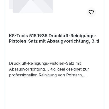
KS-Tools 515.1935 Druckluft-Reinigungs-
Pistolen-Satz mit Absaugvorrichtung, 3-tl
Druckluft-Reinigungs-Pistolen-Satz mit
Absaugvorrichtung, 3-tlg ideal geeignet zur
professionellen Reinigung von Polstern,
Türholmen, Lüftungskanälen, Teppiche,
Fußmatten, Stoffsitze etc.druckluftbetrieben mit
einfacher Handhabungeinzigartige, zyklonische,
kugelgelagerte Rotations-
Reinigungstechnologieeffizient und