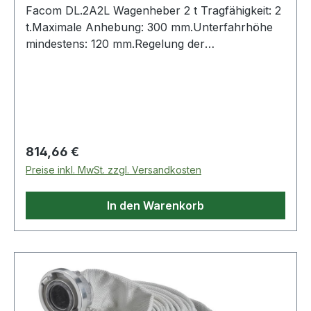
Facom DL.2A2L Wagenheber 2 t Tragfähigkeit: 2
t.Maximale Anhebung: 300 mm.Unterfahrhöhe
mindestens: 120 mm.Regelung der
Absenkgeschwindigkeit mit dem
Steuerhahn.Abmessungen (L x B): 250 x 1055
mm.Konform mit der CE-Norm EN1494+A1.Mit
einem Sicherheitsventil gegen Luftüberdruck
ausgestattet.Mindest-Betriebsdruck: 6 bar.
Weitere Produkte im Bereich Ausstattung für die
Regulärer Preis:
814,66 €
KFZ-Werkstatt
Preise inkl. MwSt. zzgl. Versandkosten
In den Warenkorb