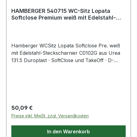
HAMBERGER 540715 WC-Sitz Lopata
Softclose Premium weiß mit Edelstahl-
Steckscharn
Hamberger WCSitz Lopata Softclose Pre. weiß
mit Edelstahl-Steckscharnier C0102G aus Urea
131.5 Duroplast · SoftClose und TakeOff · D-
Shape · Wrapover · 2 Deckelpuffer · 4
Ringpuffer Weitere technische Eigenschaften: ·
Antibakterielle Behandlung: Nein ·
Diebstahlssicherung: Nein · Durchgehende
Scharnierwelle: Nein · Erhöht: Nein · Für
Regulärer Preis:
50,09 €
Preise inkl. MwSt. zzgl. Versandkosten
In den Warenkorb