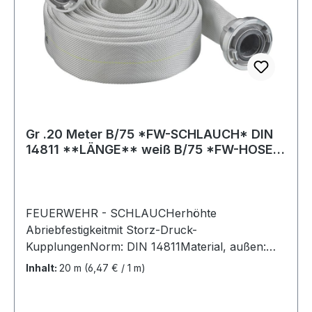
Gr .20 Meter B/75 *FW-SCHLAUCH* DIN
14811 **LÄNGE** weiß B/75 *FW-HOSE*
DIN 1481
FEUERWEHR - SCHLAUCHerhöhte
Abriebfestigkeitmit Storz-Druck-
KupplungenNorm: DIN 14811Material, außen:
hochfestes Polyestergarn, rund gewebt in
Inhalt:
20 m
(6,47 € / 1 m)
Köperbindung, Kette 3-fach gezwirnt,
unbeschichtetMaterial, innen: hochwertiger