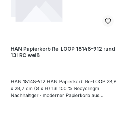
HAN Papierkorb Re-LOOP 18148-912 rund
13l RC weiß
HAN 18148-912 HAN Papierkorb Re-LOOP 28,8
x 28,7 cm (Ø x H) 13l 100 % Recyclingm
Nachhaltiger · moderner Papierkorb aus
qualitativ hochwertigem · recyceltem Öko-
Kunststoff · in trendiger Formgebung. Langlebig
in modernen Trendfarben. Ideal für Büro und
Privatbereich. Passt unter jeden Schreibtisch.