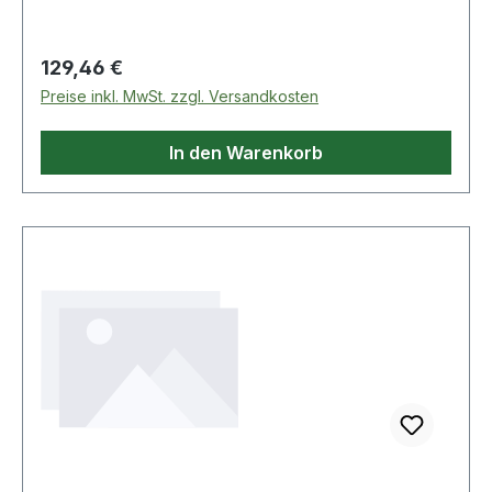
EPDM-KautschukFarbe: WeißBetriebsdruck: 16
barPlatzdruck: 60 barAbmessung: B/75 mm
Rollenlängen: 20 m Weitere Produkte im Bereich
Regulärer Preis:
129,46 €
Feuerwehrschlauch
Preise inkl. MwSt. zzgl. Versandkosten
In den Warenkorb