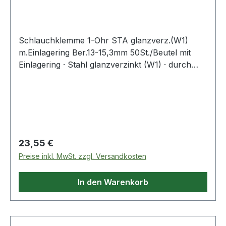
Spa
Schlauchklemme 1-Ohr STA glanzverz.(W1)
m.Einlagering Ber.13-15,3mm 50St./Beutel mit
Einlagering · Stahl glanzverzinkt (W1) · durch
den vormontierten Einlagering wird eine absolut
sichere Rundum-Abbindung gewährleistet ·
besonders geeignet für die Verwendung mit
weichem und empfindlichem Schlauchmaterial
Regulärer Preis:
23,55 €
Preise inkl. MwSt. zzgl. Versandkosten
In den Warenkorb