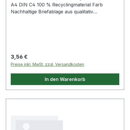
A4 DIN C4 100 % Recyclingmaterial Farb
Nachhaltige Briefablage aus qualitativ
hochwertigem · recyceltem Öko-Kunststoff · im
formschönen Design. Langlebig in modernen
Trendfarben. Ergonomische Form für
angenehmes Arbeiten in Büro · Schule und
Freizeit. Hohe Stabilität garantiert. Senkrecht
oder versetzt stapelbar und nestbar. Die leicht
Regulärer Preis:
3,56 €
angeschrägte Vorderfront der Briefablage
Preise inkl. MwSt. zzgl. Versandkosten
verhindert ein Herausrutschen der Dokumente.
In den Warenkorb