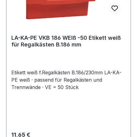
LA-KA-PE VKB 186 WEIß -50 Etikett weiß
für Regalkästen B.186 mm
Etikett weiß f.Regalkästen B.186/230mm LA-KA-
PE weiß · passend für Regalkästen und
Trennwände · VE = 50 Stück
Regulärer Preis:
11,65 €