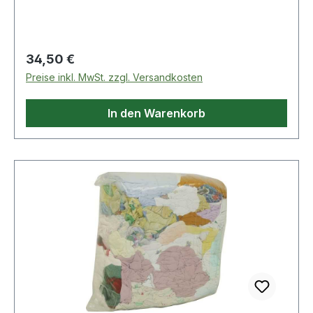
Reinigung von Maschinen geeignetWeitere
technische Eigenschaften:· Material: 100%
Baumwolle
Regulärer Preis:
34,50 €
Preise inkl. MwSt. zzgl. Versandkosten
In den Warenkorb