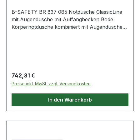
B-SAFETY BR 837 085 Notdusche ClassicLine
mit Augendusche mit Auffangbecken Bode
Körpernotdusche kombiniert mit Augendusche
und Auffangbecken · robust und
selbstentleerend · mit chemikalienbeständiger
PU-Beschichtung und Zugstange ·
Volumenstrom: 50l/min Körperdusche ·
Volumenstrom: 14l/min Augendusche ·
Wasseranschluss: 3/4 Zoll-IG, für
Regulärer Preis:
742,31 €
Bodenmontage · erfüllt DIN 15154-1,-2,-5
Preise inkl. MwSt. zzgl. Versandkosten
In den Warenkorb