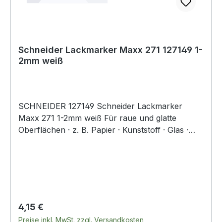
Schneider Lackmarker Maxx 271 127149 1-
2mm weiß
SCHNEIDER 127149 Schneider Lackmarker
Maxx 271 1-2mm weiß Für raue und glatte
Oberflächen · z. B. Papier · Kunststoff · Glas ·
Metall · Keramik · etc. Sehr gute Haftung und
Abriebbeständigkeit auf fast allen Materialien.
Beständig gegen viele Ätzmittel und
Waschvorgänge.
Regulärer Preis:
4,15 €
Preise inkl. MwSt. zzgl. Versandkosten