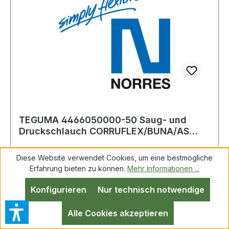
TEGUMA 4466050000-50 Saug- und
Druckschlauch CORRUFLEX/BUNA/AS
Innen-Ø 51,0 mm S
Diese Website verwendet Cookies, um eine bestmögliche
Erfahrung bieten zu können.
Mehr Informationen ...
Saug- u.Druckschlauch CORRUFLEX/BUNA/AS
Konfigurieren
Nur technisch notwendige
ID 51,0mm Schwarz AD 60,0mm 4,5mm L.50m
Sehr flexibler PVC/NBR Saug- und
Alle Cookies akzeptieren
Druckschlauch mit Kupferlitze zur Ableitung der
elektrostatischen Aufladung. Weitere technische