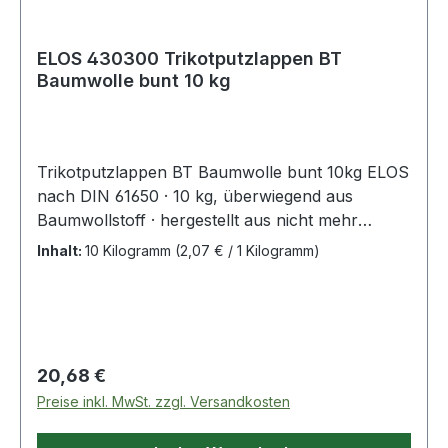
ELOS 430300 Trikotputzlappen BT
Baumwolle bunt 10 kg
Trikotputzlappen BT Baumwolle bunt 10kg ELOS
nach DIN 61650 · 10 kg, überwiegend aus
Baumwollstoff · hergestellt aus nicht mehr
tragbaren Alttextilien (Recyclingware) und
Inhalt:
10 Kilogramm
(2,07 € / 1 Kilogramm)
keimfreier Ausschussware · sorgfältig sortiert
ohne Knöpfe und Reißverschlüsse · weich und
besonders saugfähig, daher universell einsetzbar
· reiß-/nassfest · Einsatzbereiche: Schweröl,
Leichtöl, Wasser, Fette Weitere technische
Regulärer Preis:
20,68 €
Eigenschaften: · Material: Baumwolle · Norm:
Preise inkl. MwSt. zzgl. Versandkosten
DIN 61650