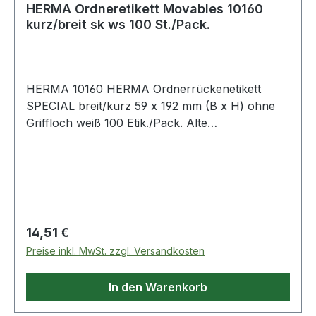
HERMA Ordneretikett Movables 10160
kurz/breit sk ws 100 St./Pack.
HERMA 10160 HERMA Ordnerrückenetikett
SPECIAL breit/kurz 59 x 192 mm (B x H) ohne
Griffloch weiß 100 Etik./Pack. Alte
Ordnerbeschriftungen scheinen nicht durch.
Repositionierbar und mehrfach wieder haftend.
Einfach und schnell beschriften mit der
kostenlosen Software auf
http://www.herma.de/software. Störungsfreie
Verarbeitung durch Rundum-Sicherheitskante
Regulärer Preis:
14,51 €
und optimale Planlage.
Preise inkl. MwSt. zzgl. Versandkosten
In den Warenkorb