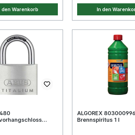
n den Warenkorb
In den Warenko
9480
ALGOREX 80300099
rvorhangschloss
Brennspiritus 1 l
Schlosskörperbreite
talium ver