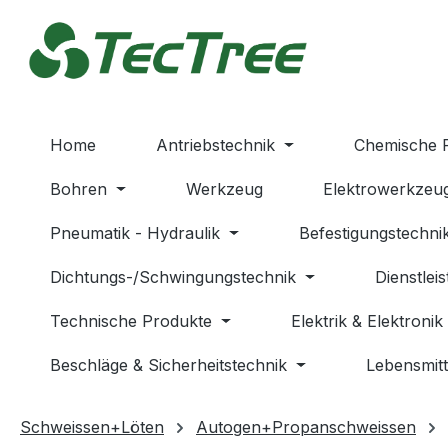
m Hauptinhalt springen
Zur Suche springen
Zur Hauptnavigation springen
Home
Antriebstechnik
Chemische 
Bohren
Werkzeug
Elektrowerkzeu
Pneumatik - Hydraulik
Befestigungstechni
Dichtungs-/Schwingungstechnik
Dienstlei
Technische Produkte
Elektrik & Elektronik
Beschläge & Sicherheitstechnik
Lebensmitt
Schweissen+Löten
Autogen+Propanschweissen