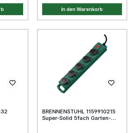
rb
In den Warenkorb
632
BRENNENSTUHL 1159910215
Super-Solid 5fach Garten-
Steckdosenleiste