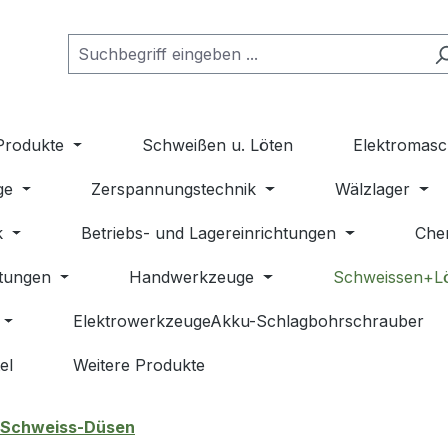
Produkte
Schweißen u. Löten
Elektromasc
ge
Zerspannungstechnik
Wälzlager
k
Betriebs- und Lagereinrichtungen
Che
stungen
Handwerkzeuge
Schweissen+L
ElektrowerkzeugeAkku-Schlagbohrschrauber
el
Weitere Produkte
Schweiss-Düsen