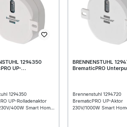
NSTUHL 1294350
BRENNENSTUHL 1294
cPRO UP-
BrematicPRO Unterpu
naktor 868MHz
Lichtschalter 230V/
00W
uhl 1294350
Brennenstuhl 1294720
PRO UP-Rolladenaktor
BrematicPRO UP-Aktor
230V/400W Smart Home
230V/1000W Smart Hom
-Rollladensteuerung
Unterputz-Lichtschalter 
lladen Aktor zur
Aktor-Unterputz, steuer