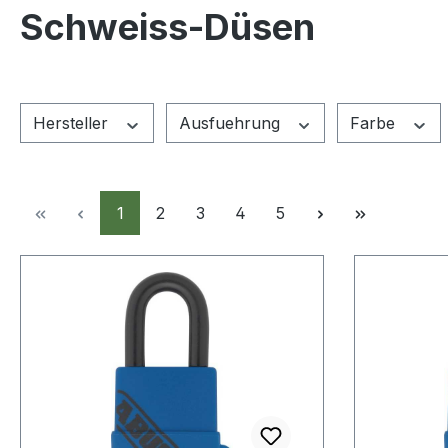
Schweiss-Düsen
Hersteller
Ausfuehrung
Farbe
Seite
Seite
Seite
Seite
Seite
1
2
3
4
5