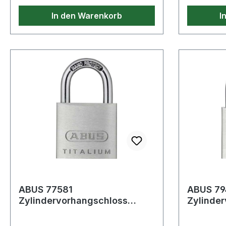
In den Warenkorb
I
ABUS 77581
ABUS 7
Zylindervorhangschloss
Zylinde
64TI/30 Schlosskörperbreite
64TI/60 
30 mm Titalium ver
60 mm Ti