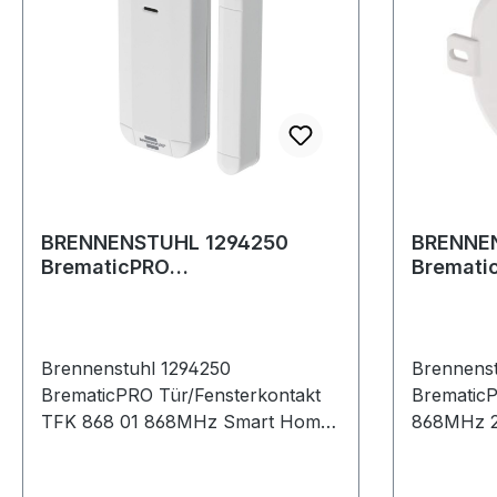
BRENNENSTUHL 1294250
BRENNE
BrematicPRO
Bremati
Tür/Fensterkontakt TFK 868
Rollade
01 868MHz
230V/4
Brennenstuhl 1294250
Brennenst
BrematicPRO Tür/Fensterkontakt
Brematic
TFK 868 01 868MHz Smart Home
868MHz 
Tür-/Fensterkontakt (mit App-
Unterputz
Funktion)Artikelnummer1294250E
(Funk-Rol