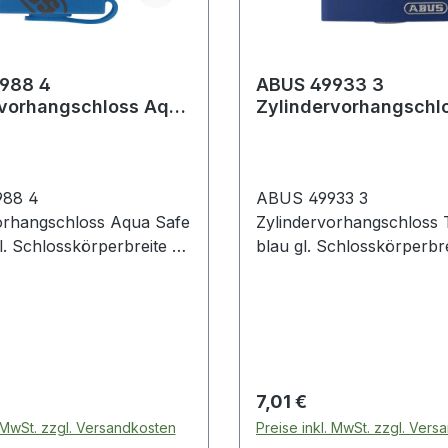
988 4
ABUS 49933 3
rvorhangschloss Aqua
Zylindervorhangschl
B/45 gl.
T65AL/40 blau gl.
örperbreite 49
Schlosskörperbreite
88 4
ABUS 49933 3
orhangschloss Aqua Safe
Zylindervorhangschloss
l. Schlosskörperbreite 49
blau gl. Schlosskörperbr
g gleichschließend
mm individuell beschreibbare
mittleres
Kunststoffummantelung ·
tsbedürfnis bei extrem
Schlosskörper aus Alumi
itterungs- und
automatisch verriegelnd 
lüssen · ideal zur
Wiedererkennungswert 
 auf Fahrzeugen und
verschiedene Farben
 Preis:
Regulärer Preis:
7,01 €
. MwSt. zzgl. Versandkosten
Preise inkl. MwSt. zzgl. Ver