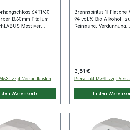
orhangschloss 64TI/60
Brennspiritus 1l Flasch
rper-B.60mm Titalium
94 vol.% Bio-Alkohol · z
chl.ABUS Massiver
Reinigung, Verdünnung,
örper aus TITALIUM
Frostschutz · in Sicherhe
uminium · ab 3 mm
Weitere technische Eigens
ahlbügel mit NANO-
Gebinde: Flasche
Beschichtung (kleinere
t gehärtetem Stahlbügel)
 doppelte
 Preis:
Regulärer Preis:
3,51 €
iegelung
. MwSt. zzgl. Versandkosten
Preise inkl. MwSt. zzgl. Ver
n den Warenkorb
In den Warenko