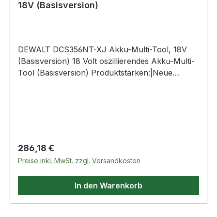
18V (Basisversion)
DEWALT DCS356NT-XJ Akku-Multi-Tool, 18V
(Basisversion) 18 Volt oszillierendes Akku-Multi-
Tool (Basisversion) Produktstärken:|Neue
Generation des leistungsstarken Multi-Tools aus
der XR Akku-Serie|Längere Laufzeit pro Akku-
Ladung sowie höhere Lebensdauer durch
innovative, bürstenlose Motor-Technologie|3-
stufiger Einstellbereich der Oszillationen
ermöglicht optimale Anpassung an das zu
Regulärer Preis:
286,18 €
bearbeitenden Material und an die jeweiligen
Preise inkl. MwSt. zzgl. Versandkosten
Einsatzwerkzeuge|Großdimensionierter und
variabler Dual-Griff mit integriertem
In den Warenkorb
Gasgebeschalter gewährleistet perfekte
Maschinenkontrolle bei allen
Anwendungen|Sehr schneller und