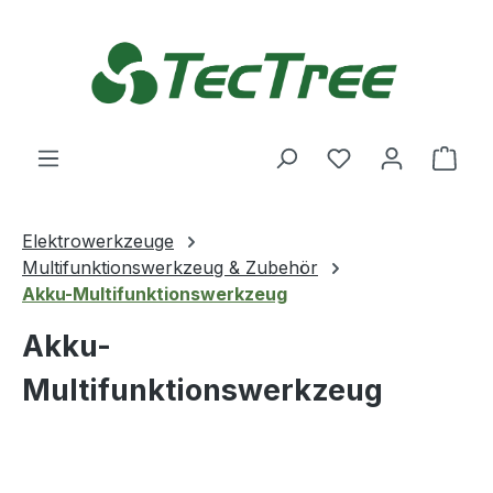
Zum Hauptinhalt springen
Du hast 0 Produ
Ware
Elektrowerkzeuge
Multifunktionswerkzeug & Zubehör
Akku-Multifunktionswerkzeug
Akku-
Multifunktionswerkzeug