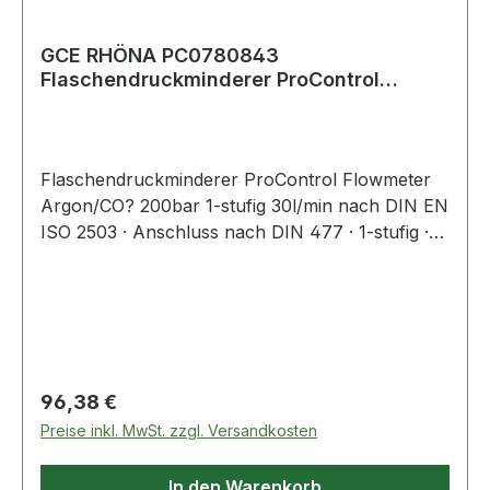
GCE RHÖNA PC0780843
Flaschendruckminderer ProControl
Flowmeter Argon / CO2 200 b
Flaschendruckminderer ProControl Flowmeter
Argon/CO? 200bar 1-stufig 30l/min nach DIN EN
ISO 2503 · Anschluss nach DIN 477 · 1-stufig ·
vollumfaste Manometerschutzkappe ·
Absperrventil für kurzzeitige
Betriebsunterbrechung · erhöhter Schutz vor
Feuchtigkeit · Sicherheitsventil
Bedienungsanleitung über QR-Code scannbar
Regulärer Preis:
96,38 €
Preise inkl. MwSt. zzgl. Versandkosten
In den Warenkorb