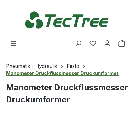
Zum Hauptinhalt springen
Du hast 0 Produ
Ware
Pneumatik - Hydraulik
Festo
Manometer Druckflussmesser Druckumformer
Manometer Druckflussmesser
Druckumformer