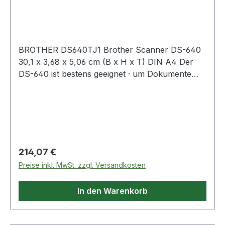
BROTHER DS640TJ1 Brother Scanner DS-640
30,1 x 3,68 x 5,06 cm (B x H x T) DIN A4 Der
DS-640 ist bestens geeignet · um Dokumente
schnell und einfach zu digitalisieren. Besonders
Anwender in mobilen Büros oder im
Außendienst schätzen die Flexibilität und
Mobilität dieses Scanners. Dank seiner
Kompaktheit lässt er sich auch an Arbeitsplätzen
mit geringer Stellfläche hervorragend einsetzen.
Regulärer Preis:
214,07 €
Leicht und einfach zu transportieren: Der DS-
Preise inkl. MwSt. zzgl. Versandkosten
640 kann komfortabel und Platz sparend z.B. in
einer Laptop-Tasche mitgenommen werden. So
In den Warenkorb
haben Sie den Scanner immer bei sich · wenn
Sie ihn benötigen. Die Einzugsrollen
gewährleisten zudem einen reibungslosen