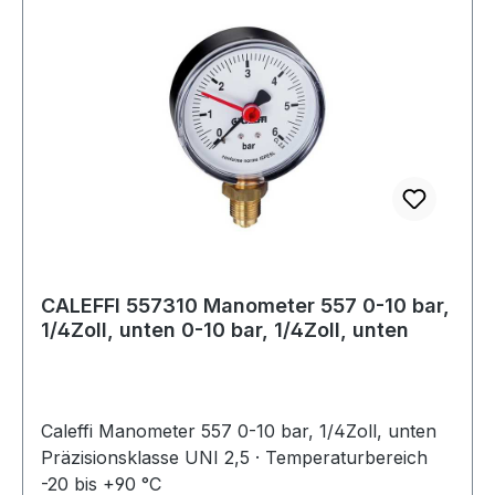
Scanvorgang in höchster Qualität. Inkl. der
gesetzlichen Pauschalabgaben. Weitere
technische Eigenschaften: · Abmessung: 30,1 x
3,68 x 5,06 cm (B x H x T)
CALEFFI 557310 Manometer 557 0-10 bar,
1/4Zoll, unten 0-10 bar, 1/4Zoll, unten
Caleffi Manometer 557 0-10 bar, 1/4Zoll, unten
Präzisionsklasse UNI 2,5 · Temperaturbereich
-20 bis +90 °C