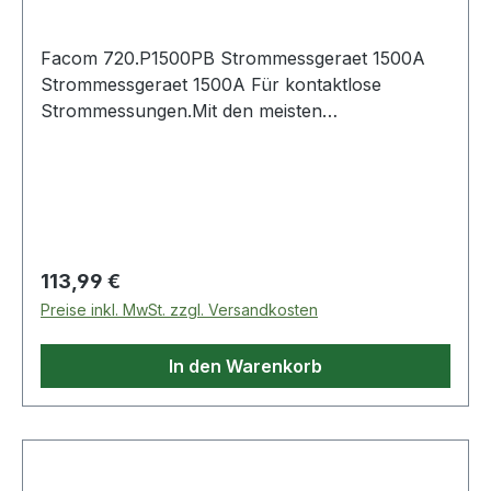
Facom 720.P1500PB Strommessgeraet 1500A
Strommessgeraet 1500A Für kontaktlose
Strommessungen.Mit den meisten
Multifunktions-Prüfgeräten
kompatibel.Automatische Einstellung des
Nullpunkts, perfekt für die FACOM
Multifunktions-Prüfgeräte 711, 711A, 714 und
714A geeignet.AC- / DC-Messung: 0 bis 600
A.Frequenzgang: 50 Hz - 60 Hz.RMS 600 V KAT
Regulärer Preis:
113,99 €
III. Weitere Produkte im Bereich Physikalische
Preise inkl. MwSt. zzgl. Versandkosten
Messung
In den Warenkorb