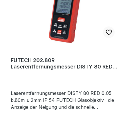
FUTECH 202.80R
Laserentfernungsmesser DISTY 80 RED
0,05 bis 80 m ± 2 mm IP 54
Laserentfernungsmesser DISTY 80 RED 0,05
b.80m ± 2mm IP 54 FUTECH Glasobjektiv · die
Anzeige der Neigung und die schnelle
Messwerterfassung sorgen für zuverlässige
Messungen · Addieren/Subtrahieren von
Messungen · kontinuierliche Messung mit