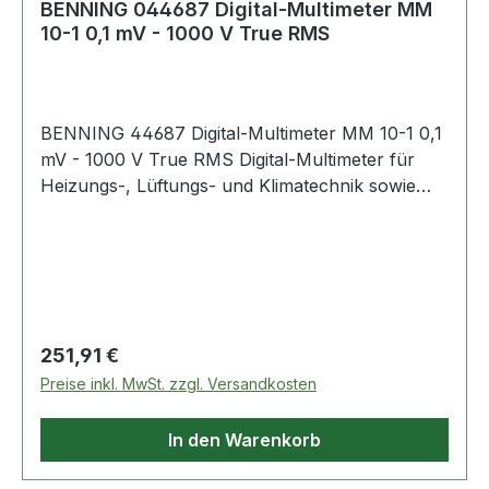
BENNING 044687 Digital-Multimeter MM
10-1 0,1 mV - 1000 V True RMS
BENNING 44687 Digital-Multimeter MM 10-1 0,1
mV - 1000 V True RMS Digital-Multimeter für
Heizungs-, Lüftungs- und Klimatechnik sowie
Service und Industrie. Anzeige digital. Analoge
Balkenanzeige ja. 4-stellige LCD-Anzeige (6000
Punkte). Hintergrundbeleuchtung der LC-
Anzeige. Durchgangsprüfung/Diodentest ja.
Durchgangsprüfung ( Messbereiche:
Gleichspannung 0,1 mV - 1000 V,
Regulärer Preis:
251,91 €
Wechselspannung 0,1 mV - 1000 V, Gleichstrom
Preise inkl. MwSt. zzgl. Versandkosten
0,1 µA - 0,4 A, Wechselstrom 0,1 0,4 A,
Wiederstand 0,1 ? - 40 M?, Kapazität 0,001 µF -
In den Warenkorb
10000 µF, Auflösung 0,01 Hz - 100 kHz,
Temperatur -40 °C - 400 °C