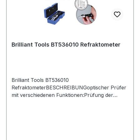
Brilliant Tools BT536010 Refraktometer
Brilliant Tools BT536010
RefraktometerBESCHREIBUNGoptischer Prüfer
mit verschiedenen Funktionen:Prüfung der
BatterisäuredichtePrüfung der
Frostschutzwirkung bei Kühlwassers (unterteilt
in Ethylen und Propylen)Prüfung der
Frostschutzwirkung bei Scheibenwaschwasser
auf Ethanol und AlkoholbasisPrüfung von
Harnstoffprüfung AdBlue ® (AUS32)justierbares