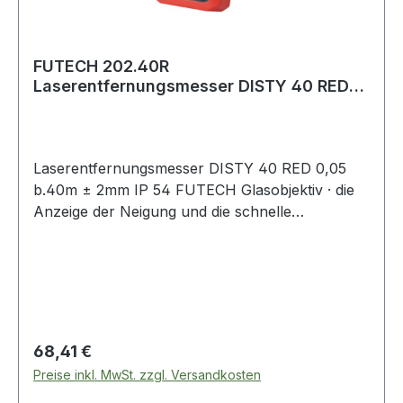
FUTECH 202.40R
Laserentfernungsmesser DISTY 40 RED
0,05 bis 40 m ± 2 mm IP 54
Laserentfernungsmesser DISTY 40 RED 0,05
b.40m ± 2mm IP 54 FUTECH Glasobjektiv · die
Anzeige der Neigung und die schnelle
Messwerterfassung sorgen für zuverlässige
Messungen · Addieren/Subtrahieren von
Messungen · kontinuierliche Messung mit
Angabe von minimalen und maximalen
Abmessungen · einfache und erweiterte
Pythagoras-Funktion · Berechnung einzelner
Regulärer Preis:
68,41 €
und mehrerer Flächen · Volumenberechnung ·
Preise inkl. MwSt. zzgl. Versandkosten
99 Speicherplätze · verfügbare Einheiten: m -