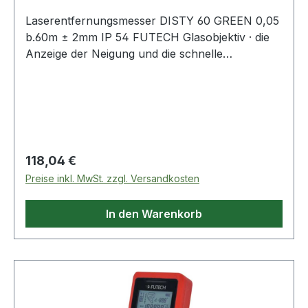
Laserentfernungsmesser DISTY 60 GREEN 0,05
b.60m ± 2mm IP 54 FUTECH Glasobjektiv · die
Anzeige der Neigung und die schnelle
Messwerterfassung sorgen für zuverlässige
Messungen · Addieren/Subtrahieren von
Messungen · kontinuierliche Messung mit
Angabe von minimalen und maximalen
Abmessungen · einfache und erweiterte
Pythagoras-Funktion · Berechnung einzelner
Regulärer Preis:
118,04 €
und mehrerer Flächen · Volumenberechnung ·
Preise inkl. MwSt. zzgl. Versandkosten
99 Speicherplätze · verfügbare Einheiten: m -
inch - ft · Stativaufnahme 1/4? Weitere
In den Warenkorb
technische Eigenschaften: · Gewicht: 0,29kg ·
Schutzart: IP 54 · Laserklasse: 2