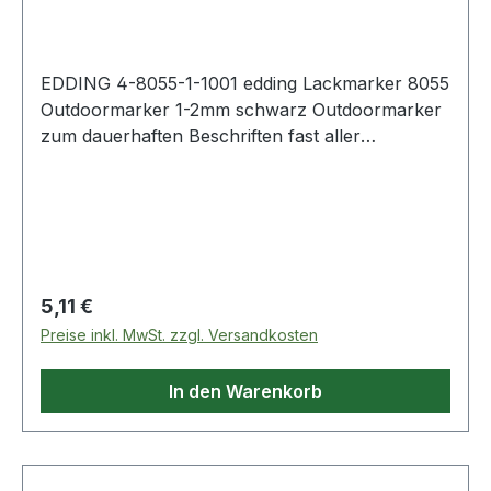
EDDING 4-8055-1-1001 edding Lackmarker 8055
Outdoormarker 1-2mm schwarz Outdoormarker
zum dauerhaften Beschriften fast aller
Oberflächen im Außenbereich · wie z.B.
Mülltonnen oder Kinderspielzeug.
Regulärer Preis:
5,11 €
Preise inkl. MwSt. zzgl. Versandkosten
In den Warenkorb