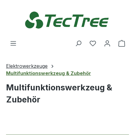
Zum Hauptinhalt springen
Du hast 0 Produ
Ware
Elektrowerkzeuge
Multifunktionswerkzeug & Zubehör
Multifunktionswerkzeug &
Zubehör