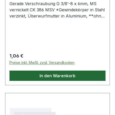
Gerade Verschraubung G 3/8'-8 x 6mm, MS
vernickelt CK 386 MSV *Gewindekörper in Stahl
verzinkt, Überwurfmutter in Aluminium, **ohne
O-Ring Weitere Produkte im Bereich
Regulärer Preis:
1,06 €
Preise inkl. MwSt. zzgl. Versandkosten
In den Warenkorb