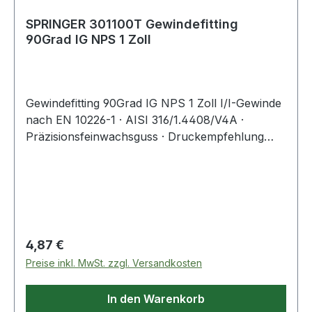
SPRINGER 301100T Gewindefitting
90Grad IG NPS 1 Zoll
Gewindefitting 90Grad IG NPS 1 Zoll I/I-Gewinde
nach EN 10226-1 · AISI 316/1.4408/V4A ·
Präzisionsfeinwachsguss · Druckempfehlung
max. 20 bar/bei +20 °C Weitere technische
Eigenschaften: · A: 33mm
Regulärer Preis:
4,87 €
Preise inkl. MwSt. zzgl. Versandkosten
In den Warenkorb