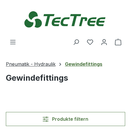
Zum Hauptinhalt springen
Du hast 0 Produ
Ware
Pneumatik - Hydraulik
Gewindefittings
Gewindefittings
Produkte filtern