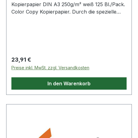
Kopierpapier DIN A3 250g/m² weiß 125 Bl./Pack.
Color Copy Kopierpapier. Durch die spezielle
Oberflächenbehandlung werden Drucke und
Kopien besonders farbecht und brillant
wiedergegeben. Sein höheres Gewicht und
Volumen · die fühlbar höhere Glätte und
Steifigkeit sowie hochwertigste Rohstoffe sorgen
für beste Tonerhaftung und weitestgehende
Regulärer Preis:
23,91 €
Geräteschonung. Von allen Geräteherstellern
Preise inkl. MwSt. zzgl. Versandkosten
empfohlen.
In den Warenkorb