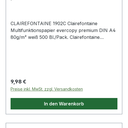
CLAIREFONTAINE 1902C Clairefontaine
Multifunktionspapier evercopy premium DIN A4
80g/m² weiß 500 Bl./Pack. Clairefontaine
Multifunktionspapier evercopy premium DIN A4
80g/m² weiß 500 Bl./Pack.
Regulärer Preis:
9,98 €
Preise inkl. MwSt. zzgl. Versandkosten
In den Warenkorb