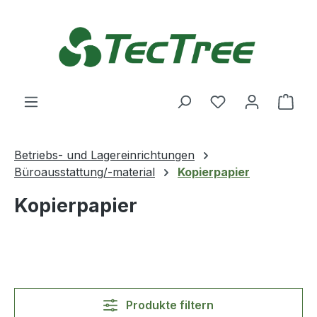
Zum Hauptinhalt springen
Du hast 0 Produ
Ware
Betriebs- und Lagereinrichtungen
Büroausstattung/-material
Kopierpapier
Kopierpapier
Produkte filtern