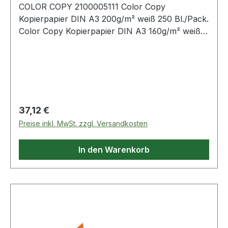
COLOR COPY 2100005111 Color Copy
Kopierpapier DIN A3 200g/m² weiß 250 Bl./Pack.
Color Copy Kopierpapier DIN A3 160g/m² weiß
250 Bl./Pack.
Regulärer Preis:
37,12 €
Preise inkl. MwSt. zzgl. Versandkosten
In den Warenkorb