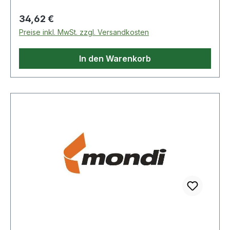
Steifigkeit sowie hochwertigste Rohstoffe sorgen
für beste Tonerhaftung und weitestgehende
Regulärer Preis:
34,62 €
Geräteschonung. Von allen Geräteherstellern
Preise inkl. MwSt. zzgl. Versandkosten
empfohlen.
In den Warenkorb