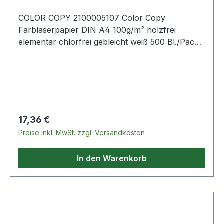
COLOR COPY 2100005107 Color Copy
Farblaserpapier DIN A4 100g/m² holzfrei
elementar chlorfrei gebleicht weiß 500 Bl./Pack.
Color Copy Farblaserpapier DIN A4 100g/m²
holzfrei · elementar chlorfrei gebleicht weiß 500
Bl./Pack.
Regulärer Preis:
17,36 €
Preise inkl. MwSt. zzgl. Versandkosten
In den Warenkorb