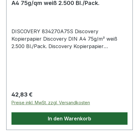
A4 75g/qm weiß 2.500 Bl./Pack.
DISCOVERY 834270A75S Discovery
Kopierpapier Discovery DIN A4 75g/m² weiß
2.500 Bl./Pack. Discovery Kopierpapier
Discovery DIN A4 75g/m² weiß 2.500 Bl./Pack.
Regulärer Preis:
42,83 €
Preise inkl. MwSt. zzgl. Versandkosten
In den Warenkorb