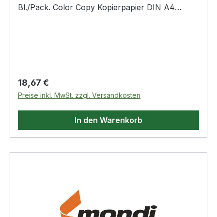
Bl./Pack. Color Copy Kopierpapier DIN A4
160g/m² weiß 250 Bl./Pack.
Regulärer Preis:
18,67 €
Preise inkl. MwSt. zzgl. Versandkosten
In den Warenkorb