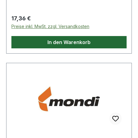
Steifigkeit sowie hochwertigste Rohstoffe sorgen
für beste Tonerhaftung und weitestgehende
Regulärer Preis:
17,36 €
Geräteschonung. Von allen Geräteherstellern
Preise inkl. MwSt. zzgl. Versandkosten
empfohlen.
In den Warenkorb