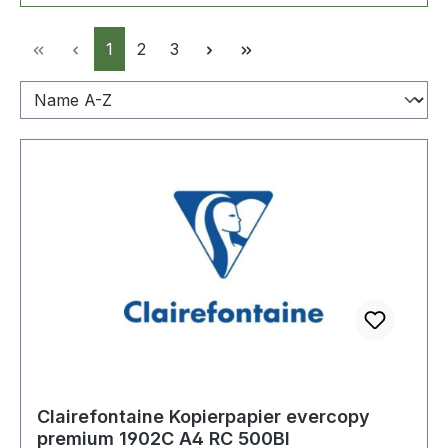
Seite
Seite
Seite
1
2
3
Clairefontaine Kopierpapier evercopy
premium 1902C A4 RC 500Bl