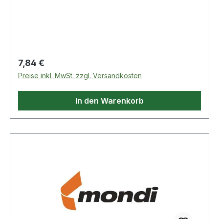
80g/m² hochweiß 500 Bl./Pack.
Regulärer Preis:
7,84 €
Preise inkl. MwSt. zzgl. Versandkosten
In den Warenkorb