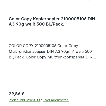
Color Copy Kopierpapier 2100005106 DIN
A3 90g weiß 500 Bl./Pack.
COLOR COPY 2100005106 Color Copy
Multifunktionspapier DIN A3 90g/m² weiß 500
Bl./Pack. Color Copy Multifunktionspapier DIN
A3 90g/m² weiß 500 Bl./Pack.
Regulärer Preis:
29,86 €
Preise inkl. MwSt. zzgl. Versandkosten