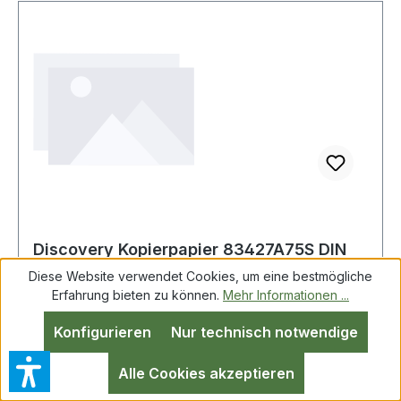
Discovery Kopierpapier 83427A75S DIN
A4 75g 500 Bl./Pack.
Diese Website verwendet Cookies, um eine bestmögliche
Erfahrung bieten zu können.
Mehr Informationen ...
Konfigurieren
Nur technisch notwendige
DISCOVERY 83427A75S Discovery Kopierpapier
DIN A4 75g/m² hochweiß 500 Bl./Pack. Öko-
Alle Cookies akzeptieren
effizientes Büropapier mit hohem Volumen (1,4-