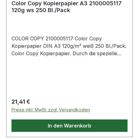
Color Copy Kopierpapier A3 2100005117
120g ws 250 Bl./Pack
COLOR COPY 2100005117 Color Copy
Kopierpapier DIN A3 120g/m² weiß 250 Bl./Pack.
Color Copy Kopierpapier. Durch die spezielle
Oberflächenbehandlung werden Drucke und
Kopien besonders farbecht und brillant
wiedergegeben. Sein höheres Gewicht und
Volumen · die fühlbar höhere Glätte und
Steifigkeit sowie hochwertigste Rohstoffe sorgen
für beste Tonerhaftung und weitestgehende
Regulärer Preis:
21,41 €
Geräteschonung. Von allen Geräteherstellern
Preise inkl. MwSt. zzgl. Versandkosten
empfohlen.
In den Warenkorb