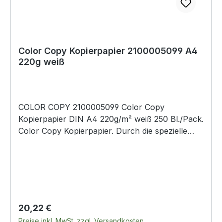
Color Copy Kopierpapier 2100005099 A4
220g weiß
COLOR COPY 2100005099 Color Copy
Kopierpapier DIN A4 220g/m² weiß 250 Bl./Pack.
Color Copy Kopierpapier. Durch die spezielle
Oberflächenbehandlung werden Drucke und
Kopien besonders farbecht und brillant
wiedergegeben. Sein höheres Gewicht und
Volumen · die fühlbar höhere Glätte und
Steifigkeit sowie hochwertigste Rohstoffe sorgen
für beste Tonerhaftung und weitestgehende
Regulärer Preis:
20,22 €
Geräteschonung. Von allen Geräteherstellern
Preise inkl. MwSt. zzgl. Versandkosten