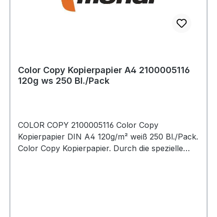
Color Copy Kopierpapier A4 2100005116
120g ws 250 Bl./Pack
COLOR COPY 2100005116 Color Copy
Kopierpapier DIN A4 120g/m² weiß 250 Bl./Pack.
Color Copy Kopierpapier. Durch die spezielle
Oberflächenbehandlung werden Drucke und
Kopien besonders farbecht und brillant
wiedergegeben. Sein höheres Gewicht und
Volumen · die fühlbar höhere Glätte und
Steifigkeit sowie hochwertigste Rohstoffe sorgen