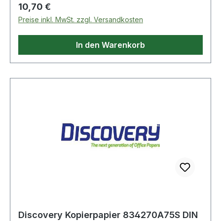
für beste Tonerhaftung und weitestgehende
Regulärer Preis:
10,70 €
Geräteschonung. Von allen Geräteherstellern
Preise inkl. MwSt. zzgl. Versandkosten
empfohlen.
In den Warenkorb
Discovery Kopierpapier 834270A75S DIN