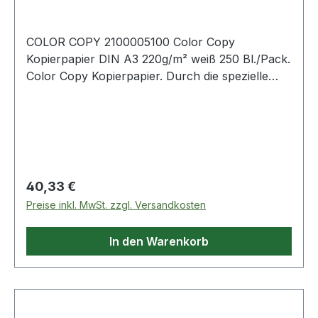
COLOR COPY 2100005100 Color Copy
Kopierpapier DIN A3 220g/m² weiß 250 Bl./Pack.
Color Copy Kopierpapier. Durch die spezielle
Oberflächenbehandlung werden Drucke und
Kopien besonders farbecht und brillant
wiedergegeben. Sein höheres Gewicht und
Volumen · die fühlbar höhere Glätte und
Steifigkeit sowie hochwertigste Rohstoffe sorgen
für beste Tonerhaftung und weitestgehende
Regulärer Preis:
40,33 €
Geräteschonung. Von allen Geräteherstellern
Preise inkl. MwSt. zzgl. Versandkosten
empfohlen.
In den Warenkorb