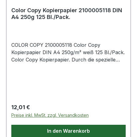
Color Copy Kopierpapier 2100005118 DIN
A4 250g 125 Bl./Pack.
COLOR COPY 2100005118 Color Copy
Kopierpapier DIN A4 250g/m² weiß 125 Bl./Pack.
Color Copy Kopierpapier. Durch die spezielle
Oberflächenbehandlung werden Drucke und
Kopien besonders farbecht und brillant
wiedergegeben. Sein höheres Gewicht und
Volumen · die fühlbar höhere Glätte und
Steifigkeit sowie hochwertigste Rohstoffe sorgen
für beste Tonerhaftung und weitestgehende
Regulärer Preis:
12,01 €
Geräteschonung. Von allen Geräteherstellern
Preise inkl. MwSt. zzgl. Versandkosten
empfohlen.
In den Warenkorb