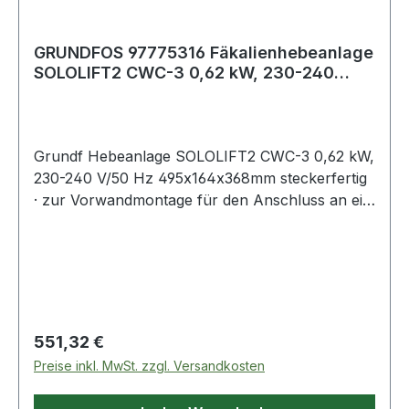
GRUNDFOS 97775316 Fäkalienhebeanlage
SOLOLIFT2 CWC-3 0,62 kW, 230-240
V/50 Hz 49
Grundf Hebeanlage SOLOLIFT2 CWC-3 0,62 kW,
230-240 V/50 Hz 495x164x368mm steckerfertig
· zur Vorwandmontage für den Anschluss an ein
wandhängendes WC · zusätzlich 1x
Handwaschbecken · 1x Dusche und 1x Bidet
alternativ 1x Urinal bestehend aus: eingebauter
Pumpe mit Spezialwicklung · integriertes
eingetauchtes Edelstahlschneidwerk · Steuerung
· eingebauter Rückschlagklappe ·
Regulärer Preis:
551,32 €
Belüftungsventil mit Aktivkohlefilter und
Preise inkl. MwSt. zzgl. Versandkosten
Überlaufsicherung · flexibler Druckanschluss für
Rohrdurchmesser 23 · 25 · 28 · 32 und 40 mm ·