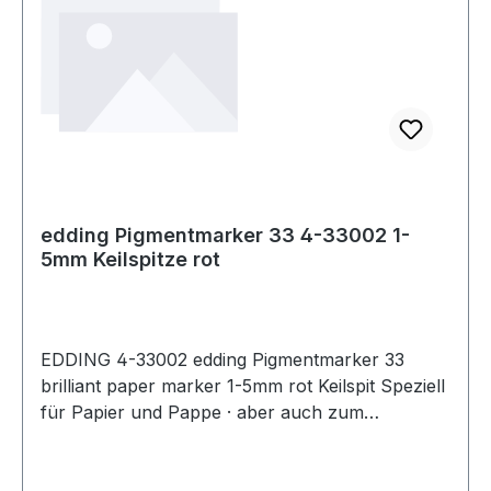
edding Pigmentmarker 33 4-33002 1-
5mm Keilspitze rot
EDDING 4-33002 edding Pigmentmarker 33
brilliant paper marker 1-5mm rot Keilspit Speziell
für Papier und Pappe · aber auch zum
Beschriften · Bemalen · Kennzeichnen von fast
allen Materialien · auch Metall · Glas · Kunststoff
geeignet. Schlägt nicht durchs Papier.