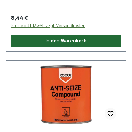
einem Höchstmaß an Schmierkraft, nur
unverdünnt einzusetzen · wesentliche
Verbesserung der Schneidleistung, garantiert
Regulärer Preis:
8,44 €
längere Lebensdauer von Maschinen und
Preise inkl. MwSt. zzgl. Versandkosten
Werkzeugen · bevorzugtes Einsatzgebiet sind
Gewindeschneidmaschinen · mineralöl- und
In den Warenkorb
silikonfrei Weitere technische Eigenschaften: ·
Zulassung: DVGW