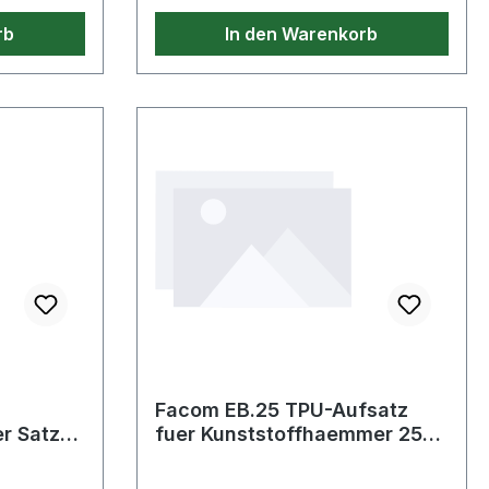
· s: 6mm ·
rb
In den Warenkorb
h: 70mm
Facom EB.25 TPU-Aufsatz
r Satz,
fuer Kunststoffhaemmer 25
mm