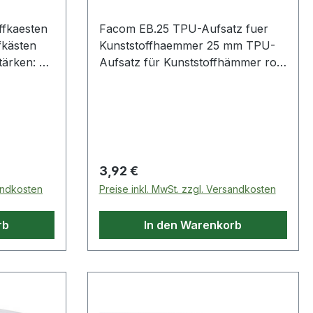
ffkaesten
Facom EB.25 TPU-Aufsatz fuer
ffkästen
Kunststoffhaemmer 25 mm TPU-
Aufsatz für Kunststoffhämmer rot
ng von
Ø 25 mm Produktstärken:
edenen
Thermoplastischer
Polyurethanaufsatz Härte Shore
D56 Ersetzt Holz- und
Lederhämmer Weitere Produkte im
Bereich Kunststoffhämmer
Regulärer Preis:
3,92 €
sandkosten
Preise inkl. MwSt. zzgl. Versandkosten
rb
In den Warenkorb