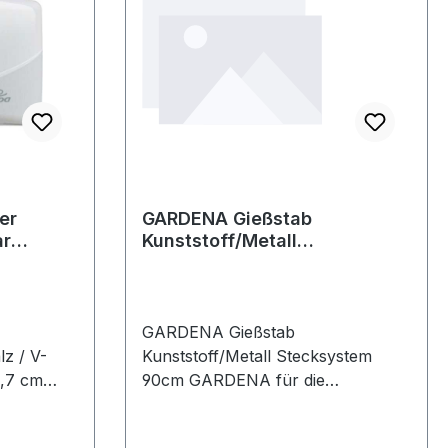
er
GARDENA Gießstab
ar
Kunststoff/Metall
Stecksystem 90cm GARDENA
für die Bewässeru
GARDENA Gießstab
z / V-
Kunststoff/Metall Stecksystem
5,7 cm
90cm GARDENA für die
/Z-Falz /
Bewässerung von Pflanzen an
 x 15,7 cm
schwer zugänlichen Stellen ·