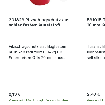
301823 Pilzschlagschutz aus
531015 
schlagfestem Kunststoff
10 mm Ku
innen konisch reduziert 0,
selbstkl
Pilzschlagschutz a.schlagfestem
Türansch
Ku.in.kon.reduziert 0,04kg für
klar selbs
Schnureisen Ø 16 20 mm · aus
selbstkle
schlagfestem Kunststoff · innen
Weitere te
konisch reduziert · rot · passend zu
Oberfläche
Art. 4000 818 845 bis
4000 818 848 Weitere technische
Eigenschaften: · Ausführung: innen
konisch reduziert
Regulärer Preis:
Regulärer
2,13 €
2,49 €
Preise inkl. MwSt. zzgl. Versandkosten
Preise inkl