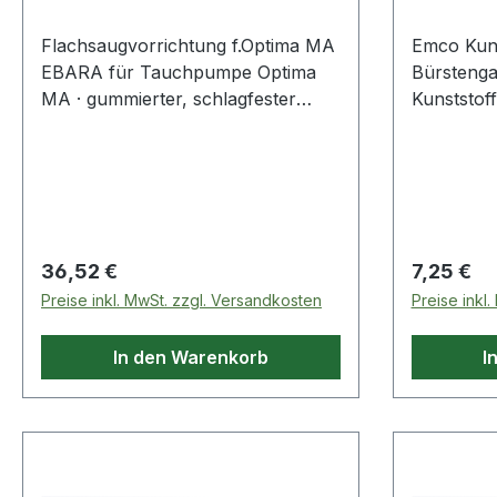
Flachsaugvorrichtung f.Optima MA
Emco Kuns
EBARA für Tauchpumpe Optima
Bürstenga
MA · gummierter, schlagfester
Kunststof
Kunststoffaufsatz für Optima MA ·
ermöglicht die Flachabsaugung bis
auf 3 mm Restwasserstand ·
einfache Montage
Regulärer Preis:
Regulärer
36,52 €
7,25 €
Preise inkl. MwSt. zzgl. Versandkosten
Preise inkl
In den Warenkorb
I