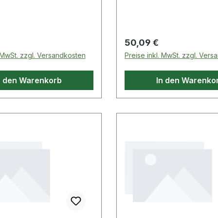
atz Härte Shore
(B x H x T) Kunststoff we
rodukte im
reich Kunststoffhämmer
 Preis:
Regulärer Preis:
50,09 €
. MwSt. zzgl. Versandkosten
Preise inkl. MwSt. zzgl. Ver
n den Warenkorb
In den Warenko