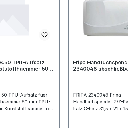
B.50 TPU-Aufsatz
Fripa Handtuchspend
nststoffhaemmer 50
2340048 abschließb
Kunststoff weiß
.50 TPU-Aufsatz fuer
FRIPA 2340048 Fripa
ffhaemmer 50 mm TPU-
Handtuchspender Z/Z-Fal
r Kunststoffhämmer rot
Falz C-Falz 31,5 x 21 x 1
Fripa Handtuchspender Z
stischer
V-Falz · C-Falz 31,5 x 21