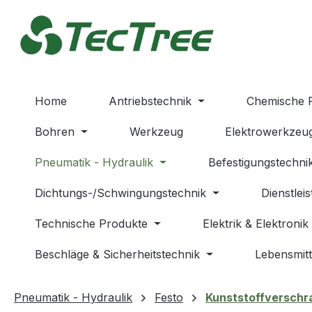
m Hauptinhalt springen
Zur Suche springen
Zur Hauptnavigation springen
Home
Antriebstechnik
Chemische 
Bohren
Werkzeug
Elektrowerkzeu
Pneumatik - Hydraulik
Befestigungstechni
Dichtungs-/Schwingungstechnik
Dienstlei
Technische Produkte
Elektrik & Elektronik
Beschläge & Sicherheitstechnik
Lebensmitt
Pneumatik - Hydraulik
Festo
Kunststoffverschr