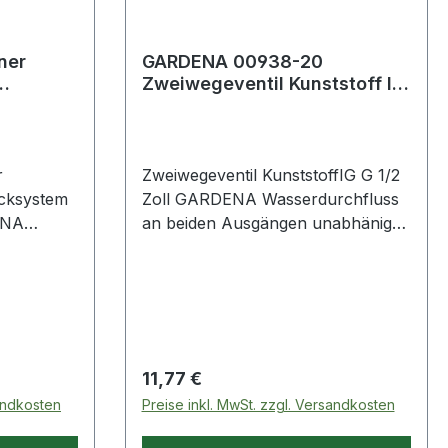
GARDENA 00938-20
Zweiwegeventil Kunststoff IG
G 1/2 ''
ARDENA
Zweiwegeventil KunststoffIG G 1/2
cksystem
Zoll GARDENA Wasserdurchfluss
ENA
an beiden Ausgängen unabhänig
und
voneinander stufenlos regulierbar ·
fenlos
für Wasserhähne mit einem 26,5
tandfüße ·
mm (G 3/4")-Gewinde geeignet ·
Kunststoff
freier
Regulärer Preis:
11,77 €
sandkosten
Preise inkl. MwSt. zzgl. Versandkosten