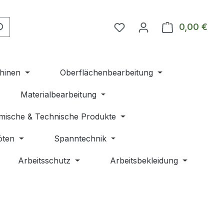
Du hast 0 Produkte auf 
0,00 €
Ware
hinen
Oberflächenbearbeitung
Materialbearbeitung
mische & Technische Produkte
öten
Spanntechnik
Arbeitsschutz
Arbeitsbekleidung