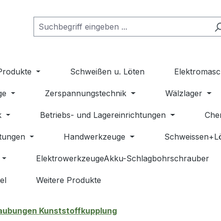
Produkte
Schweißen u. Löten
Elektromasc
ge
Zerspannungstechnik
Wälzlager
k
Betriebs- und Lagereinrichtungen
Che
stungen
Handwerkzeuge
Schweissen+L
ElektrowerkzeugeAkku-Schlagbohrschrauber
el
Weitere Produkte
aubungen Kunststoffkupplung