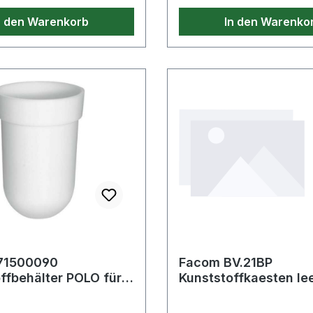
· b: 40mm · l max: 90mm 
n den Warenkorb
In den Warenko
l: 254mm · Ø d: 20mm · 
71500090
Facom BV.21BP
ffbehälter POLO für
Kunststoffkaesten lee
arnitur
3-tlg