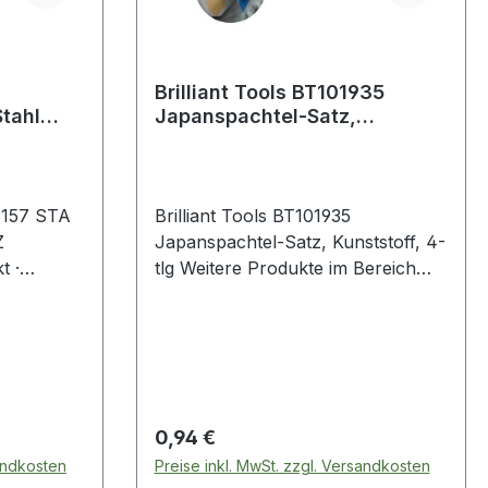
Brilliant Tools BT101935
Stahl
Japanspachtel-Satz,
le
Kunststoff, 4-tlg
5157 STA
Brilliant Tools BT101935
Z
Japanspachtel-Satz, Kunststoff, 4-
t ·
tlg Weitere Produkte im Bereich
agerung
Japanspachtel-Satz, Kunststoff, 4-
hrauben ·
tlg
nd · mit
nische
 · n:
nkt · l
Regulärer Preis:
0,94 €
d: 20mm ·
sandkosten
Preise inkl. MwSt. zzgl. Versandkosten
nschrauben