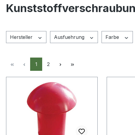
Kunststoffverschraubun
Hersteller
Ausfuehrung
Farbe
Seite
Seite
1
2