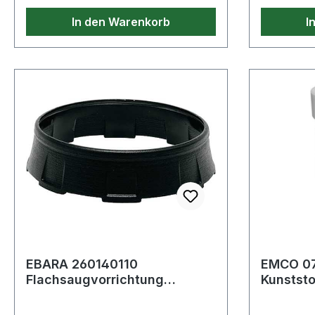
In den Warenkorb
I
EBARA 260140110
EMCO 0
Flachsaugvorrichtung
Kunststo
passend für Optima MA
Bürsteng