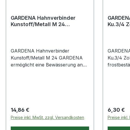
GARDENA Hahnverbinder
GARDENA Schlauchkupp
Kunstoff/Metall M 24
Ku.3/4 
GARDENA ermöglicht eine
frostbes
Bewässerun
GARDENA Hahnverbinder
GARDENA Schlauchkuppl
Kunstoff/Metall M 24 GARDENA
Ku.3/4 Z
ermöglicht eine Bewässerung an
frostbestä
Indoor-Wasserhähne · mit M 24 x 1
technische
Innen- oder M 22 x 1
Material: 
Außengewinde (nicht geeignet für
drucklose oder Niederdruck-
Warmwasseraufbereiter) · für z.B.
Befüllen eines Aquari
Regulärer Preis:
Regulärer
14,86 €
6,30 €
Preise inkl. MwSt. zzgl. Versandkosten
Preise inkl