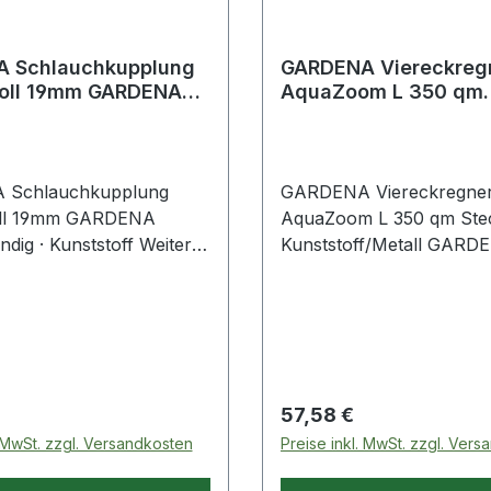
lung
GARDENA Viereckregner
Zoll 19mm GARDENA
AquaZoom L 350 qm
tändig · Kunststof
Stecksystem
Kunststoff/Metall G
ung
GARDENA Viereckregner
oll 19mm GARDENA
AquaZoom L 350 qm Ste
ndig · Kunststoff Weitere
Kunststoff/Metall GARD
 Eigenschaften: ·
Sprengbreite (4 - 17 m) 
Kunststoff
Reichweite (7 - 21 m) stu
wählbar · extra weiten S
zum Schutz gegen
Schmutzpartikel ist im
Wasseranschluss ein rost
 Preis:
Regulärer Preis:
57,58 €
Metallfi
. MwSt. zzgl. Versandkosten
Preise inkl. MwSt. zzgl. Ver