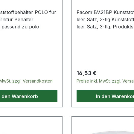
tstoffbehälter POLO für
Facom BV.21BP Kunststo
rnitur Behälter
leer Satz, 3-tlg Kunststo
f passend zu polo
leer Satz, 3-tlg. Produktstärken: 3
Kästen zur Aufbewahru
Kleinteilen mit 3 verschi
Trennwandarten Weitere Produkte
im Bereich Werkzeugkoffer für
Wartungsarbeiten
 Preis:
Regulärer Preis:
16,53 €
. MwSt. zzgl. Versandkosten
Preise inkl. MwSt. zzgl. Ver
n den Warenkorb
In den Warenko