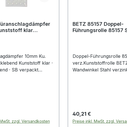
Türanschlagdämpfer
BETZ 85157 Doppel-
nststoff klar
Führungsrolle 85157 
ebend
verzinkt Kunststoffrol
lagdämpfer 10mm Ku.
Doppel-Führungsrolle 8
tklebend Kunststoff klar ·
verz.Kunststoffrolle BET
bend · SB verpackt
Wandwinkel Stahl verzink
chnische Eigenschaften: ·
Führungsrolle mit Gleitl
: klar
aus Polyamid · zum Ansc
verstellbarer Rollenabsta
Wandhalter Weitere tech
Eigenschaften: · m: 100mm
160mm · Oberfläche: verzi
 Preis:
Regulärer Preis:
40,21 €
min: 32mm · a: 80,5mm · 
. MwSt. zzgl. Versandkosten
Preise inkl. MwSt. zzgl. Ver
Befestigungsart: zum A