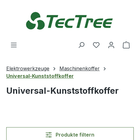
Zum Hauptinhalt springen
Du hast 0 Produ
Ware
Elektrowerkzeuge
Maschinenkoffer
Universal-Kunststoffkoffer
Universal-Kunststoffkoffer
Produkte filtern