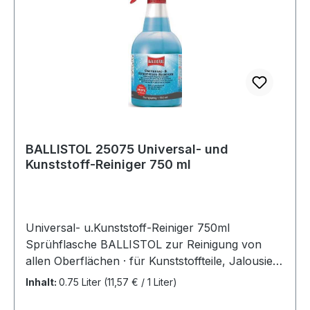
BALLISTOL 25075 Universal- und
Kunststoff-Reiniger 750 ml
Universal- u.Kunststoff-Reiniger 750ml
Sprühflasche BALLISTOL zur Reinigung von
allen Oberflächen · für Kunststoffteile, Jalousien,
Sitzbezüge,Textilien, Kunst- und Glattleder,
Inhalt:
0.75 Liter
(11,57 € / 1 Liter)
Möbeloberflächen, Gartenmöbel, Planen ·