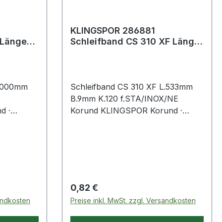
KLINGSPOR 286881
 Länge
Schleifband CS 310 XF Länge
 mm
533 mm Breite 9 mm Körnung
120 für
.2000mm
Schleifband CS 310 XF L.533mm
B.9mm K.120 f.STA/INOX/NE
d ·
Korund KLINGSPOR Korund ·
-Gewebe ·
Standardqualität für den Einsatz
auf Feilen · flexibles Schleifgewebe
 mit
für profilierte Metallformteile ·
um
kunstharzgebundenes XF-Gewebe
n von
· dicht bestreut · geeignet für
ere
Edelstahl, Metall, NE-Metalle und
Regulärer Preis:
0,82 €
 · Farbe:
Stahl Weitere technische
sandkosten
Preise inkl. MwSt. zzgl. Versandkosten
Eigenschaften: · Farbe: braun