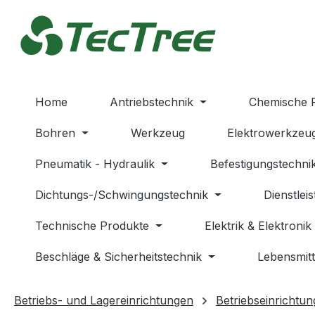
m Hauptinhalt springen
Zur Suche springen
Zur Hauptnavigation springen
Home
Antriebstechnik
Chemische 
Bohren
Werkzeug
Elektrowerkzeu
Pneumatik - Hydraulik
Befestigungstechni
Dichtungs-/Schwingungstechnik
Dienstlei
Technische Produkte
Elektrik & Elektronik
Beschläge & Sicherheitstechnik
Lebensmitt
Betriebs- und Lagereinrichtungen
Betriebseinrichtun