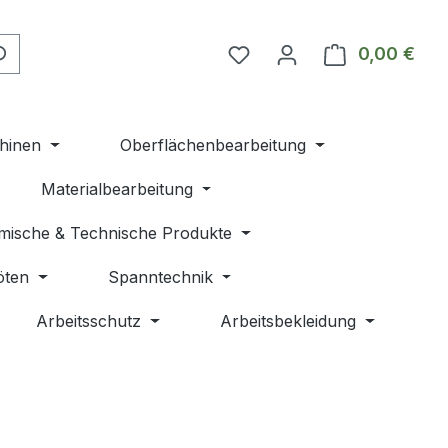
Du hast 0 Produkte auf 
0,00 €
Ware
hinen
Oberflächenbearbeitung
Materialbearbeitung
mische & Technische Produkte
öten
Spanntechnik
Arbeitsschutz
Arbeitsbekleidung