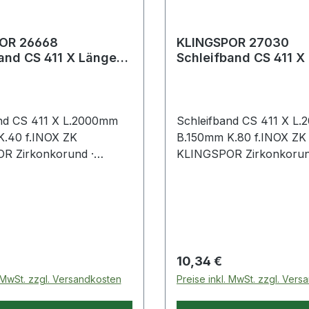
OR 26668
KLINGSPOR 27030
and CS 411 X Länge
Schleifband CS 411 X
 Breite 150 mm
2000 mm Breite 150
40 für
Körnung 80 für
nd CS 411 X L.2000mm
Schleifband CS 411 X L
.40 f.INOX ZK
B.150mm K.80 f.INOX ZK
R Zirkonkorund ·
KLINGSPOR Zirkonkorun
zgebundenes X-Gewebe ·
kunstharzgebundenes X
reut ·
dicht bestreut ·
ungsschleifband mit
Hochleistungsschleifband
ragsleistung zum
hoher Abtragsleistung z
ff und Entgraten von
Grobschliff und Entgrate
Edelstahl Weitere
Stahl und Edelstahl Weit
 Preis:
Regulärer Preis:
10,34 €
 Eigenschaften: · Farbe:
technische Eigenschaften:
. MwSt. zzgl. Versandkosten
Preise inkl. MwSt. zzgl. Ver
blau