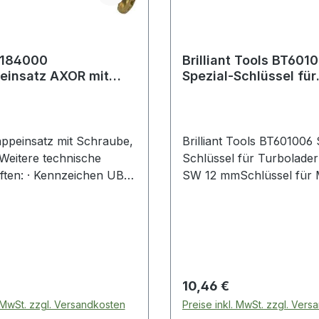
4184000
Brilliant Tools BT601006
einsatz AXOR mit
Spezial-Schlüssel für
, für Griffe
Turbolader für VAG 
peinsatz mit Schraube,
Brilliant Tools BT601006 Spezial-
 Weitere technische
Schlüssel für Turbolade
ften: · Kennzeichen UBA-
SW 12 mmSchlüssel für
e: Nein
und Demontage von
Turboladernerleichtert 
der schwer zugänglichen
Verschraubungen12-kan
BRILLIANT TOOLS Spezi
Schlüssel für Turbolader
 Preis:
Regulärer Preis:
10,46 €
BT601006 ist ideal geeig
. MwSt. zzgl. Versandkosten
Preise inkl. MwSt. zzgl. Ver
Lösen der schwer zugän