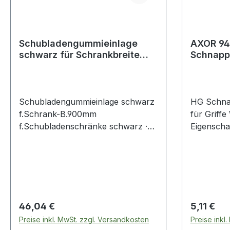
Schubladengummieinlage
AXOR 9
schwarz für Schrankbreite
Schnapp
900 mm passend für
Schraube
Schublade
Schubladengummieinlage schwarz
HG Schnap
f.Schrank-B.900mm
für Griffe
f.Schubladenschränke schwarz ·
Eigenscha
ab Fronthöhe 50 mm · für
Positivlist
Schubladen-Innenmaße B 900 x T
600 mm
Regulärer Preis:
Regulärer
46,04 €
5,11 €
Preise inkl. MwSt. zzgl. Versandkosten
Preise inkl