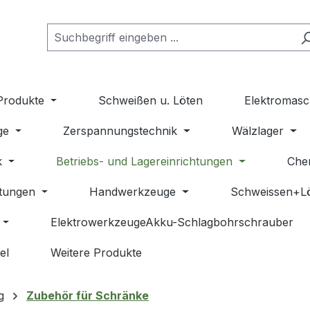
Produkte
Schweißen u. Löten
Elektromasc
ge
Zerspannungstechnik
Wälzlager
k
Betriebs- und Lagereinrichtungen
Che
stungen
Handwerkzeuge
Schweissen+L
ElektrowerkzeugeAkku-Schlagbohrschrauber
el
Weitere Produkte
g
Zubehör für Schränke