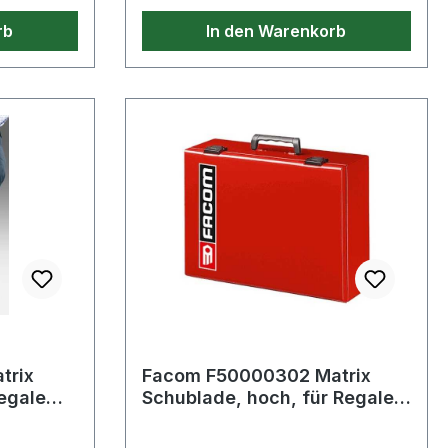
 und
rb
In den Warenkorb
ers. Der
rd durch
rgleich zu
ln,
l auf die
se
r
Profil.
eich
rbolader
trix
Facom F50000302 Matrix
Regale
Schublade, hoch, für Regale
mit austauschbaren
Schubladen