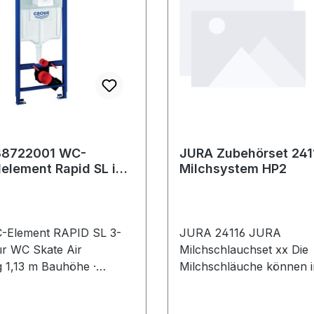
Kunststoffschalen usw.Ei
selbst zu montieren, mit
neuen
Befestigungssystem.Sch
Modul mit 2 festen Schu
75mm und 2 festen Schu
155mm.Wird mit
Befestigungselementen 
5002S4N geliefert. Weitere
Produkte im Bereich Modulares
38722001 WC-
JURA Zubehörset 2411
element Rapid SL in
Milchsystem HP2
Ordnungssystem Matrix
r WC Rapid SL 3, mit
-Element RAPID SL 3-
JURA 24116 JURA
für WC Skate Air
Milchschlauchset xx Die
g 1,13 m Bauhöhe ·
Milchschläuche können in
 aus: Rapid SL Element
zugeschnitten werden un
528001) · alpinweiß ·
bei normalem Gebrauch a