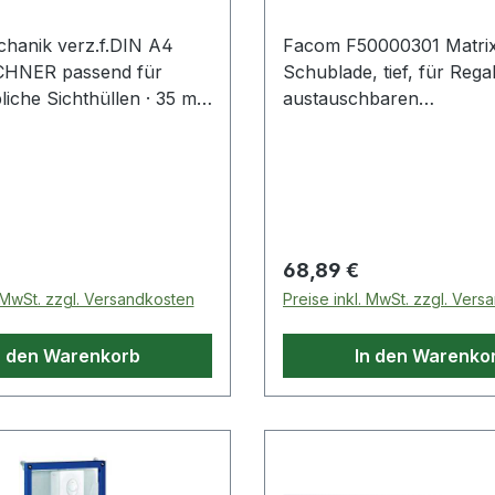
hanik verz.f.DIN A4
Facom F50000301 Matri
ICHNER passend für
Schublade, tief, für Rega
liche Sichthüllen · 35 mm
austauschbaren
ermögen · mit
SchubladenIntelligente 
antelten Kraftmagneten
Lösung, um Ihre Werkze
unterwegs perfekt zu
organisieren.Zeitersparni
Energieeinsparungen un
verbesserte
 Preis:
Regulärer Preis:
68,89 €
Arbeitseffizienz.Modular
. MwSt. zzgl. Versandkosten
Preise inkl. MwSt. zzgl. Ver
Storage-System, das ein
zusammenzustellen und 
n den Warenkorb
In den Warenko
zu installieren ist.Eine K
von Einheiten mit
herausnehmbaren
Werkzeugkästen oder fe
Schubladen, Regalen,