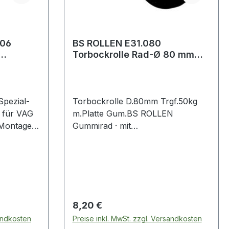
BS ROLLEN E31.080
Torbockrolle Rad-Ø 80 mm
SW 12 mm
Tragfähigkeit 50 kg mit
Anschraubpla
Torbockrolle D.80mm Trgf.50kg
r für VAG
m.Platte Gum.BS ROLLEN
 Montage
Gummirad · mit
PlattenbefestigungWeitere
Montage
technische Eigenschaften:· Material
Rolle: Gummi· Befestigungsart: mit
tDer
Anschraubplatte· Ausführung:
al-
ohne Feststeller· Plattenbreite:
45mm· Plattenlänge: 115mm
Regulärer Preis:
8,20 €
net zum
sandkosten
Preise inkl. MwSt. zzgl. Versandkosten
glichen