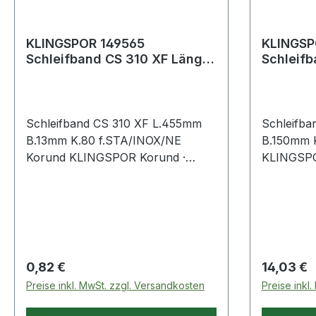
KLINGSPOR 149565
KLINGSP
Schleifband CS 310 XF Länge
Schleifb
455 mm Breite 13 mm
2000 mm
Körnung 80 für
Körnung 
Schleifband CS 310 XF L.455mm
Schleifba
B.13mm K.80 f.STA/INOX/NE
B.150mm K
Korund KLINGSPOR Korund ·
KLINGSPO
Standardqualität für den Einsatz
kunsthar
auf Feilen · flexibles Schleifgewebe
dicht best
für profilierte Metallformteile ·
Hochleist
kunstharzgebundenes XF-Gewebe
hoher Abt
· dicht bestreut · geeignet für
Grobschli
Edelstahl, Metall, NE-Metalle und
Stahl und 
Regulärer Preis:
Regulärer
0,82 €
14,03 €
Stahl Weitere technische
technische
Preise inkl. MwSt. zzgl. Versandkosten
Preise inkl
Eigenschaften: · Farbe: braun
blau