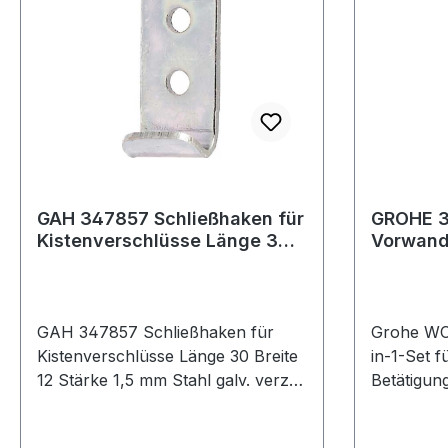
GAH 347857 Schließhaken für
GROHE 
Kistenverschlüsse Länge 30
Vorwand
Breite 12 Stärke 1,5 mm S
1-Set fü
Zubehö
GAH 347857 Schließhaken für
Grohe WC
Kistenverschlüsse Länge 30 Breite
in-1-Set 
12 Stärke 1,5 mm Stahl galv. verz.
Betätigun
dickschichtpassiviert gerade
bestehend
Ausführung: gerade · Material:
für WC (38