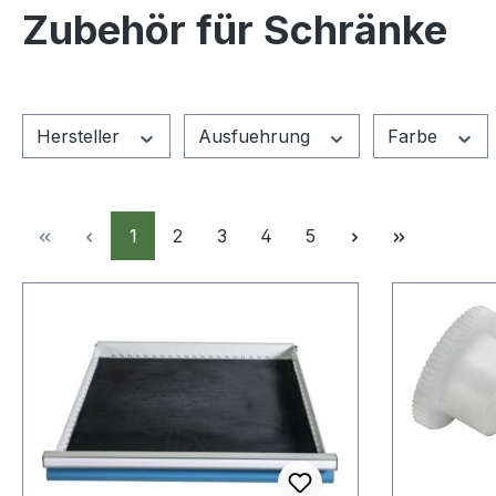
Zubehör für Schränke
Hersteller
Ausfuehrung
Farbe
Seite
Seite
Seite
Seite
Seite
1
2
3
4
5