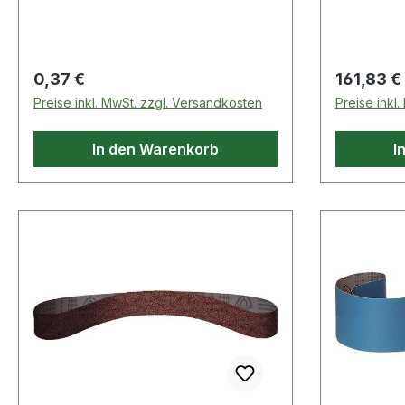
Stahl roh, Oberfläche: galvanisch
vertikale
verzinkt, dickschichtpassiviert
Rapid SL
Weitere technische Eigenschaften: ·
Weitere te
Oberfläche: galvanisch verzinkt,
Abmessun
Regulärer Preis:
Regulärer
0,37 €
161,83 €
dickschichtpassiviert · Maß a:
Leitungswa
Preise inkl. MwSt. zzgl. Versandkosten
Preise inkl
12mm · Maß b: 30mm
Achsenma
In den Warenkorb
I