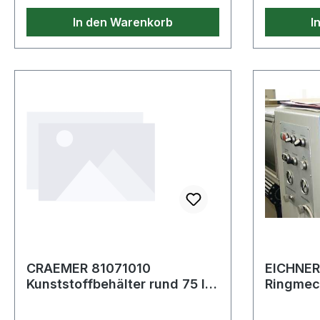
In den Warenkorb
I
CRAEMER 81071010
EICHNER
Kunststoffbehälter rund 75 l
Ringmechanik
HD-PE weiß D515xH530mm
passend 
mit Außeng