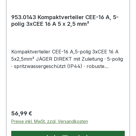
953.0143 Kompaktverteiler CEE-16 A, 5-
polig 3xCEE 16 A 5 x 2,5 mm²
Kompaktverteiler CEE-16 A,5-polig 3xCEE 16 A
5x2,5mm² JÄGER DIREKT mit Zuleitung · 5-polig
· spritzwassergeschützt (IP44) · robuste
Ausführung aus schlagfestem Polyamid ·
anschlussfertig verdrahtet · Gummikabel
H07RN-F· zur Verwendung im Innen- und
Außenbereich zugelassen· mit
AufhängebügelWeitere technische
Eigenschaften:· prüfpflichtig: ja
Regulärer Preis:
56,99 €
Preise inkl. MwSt. zzgl. Versandkosten