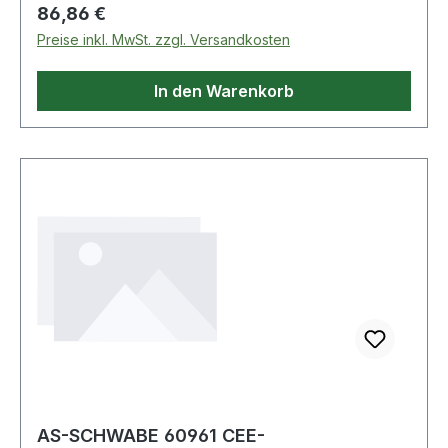
50525-2 · fremdkörper und
Regulärer Preis:
86,86 €
spritzwassergeschützt, zur dauerhaften
Preise inkl. MwSt. zzgl. Versandkosten
Verwendung im Außenbereich geeignet · IP44
Weitere technische Eigenschaften: · Absicherung:
In den Warenkorb
ohne · prüfpflichtig: ja
AS-SCHWABE 60961 CEE-