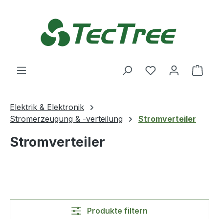
Zum Hauptinhalt springen
Du hast 0 Produ
Ware
Elektrik & Elektronik
Stromerzeugung & -verteilung
Stromverteiler
Stromverteiler
Produkte filtern