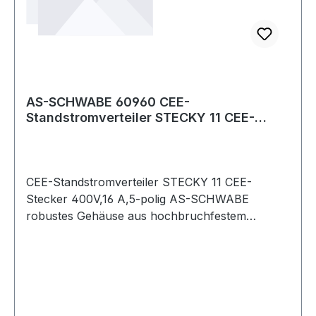
AS-SCHWABE 60960 CEE-
Standstromverteiler STECKY 11 CEE-
Stecker 400V, 16 A, 5-pol
CEE-Standstromverteiler STECKY 11 CEE-
Stecker 400V,16 A,5-polig AS-SCHWABE
robustes Gehäuse aus hochbruchfestem
Spezialkunststoff · stabiles Metallgestell mit
Kantensschutz · mit großem, ergonomischem
Tragegriff und Kabelaufwickler · Abmessungen
(BxHxT): 230x417x220 mm · geprüft nach DIN
VDE 0620-1, IEC 60309, EN 61439-4, DIN EN