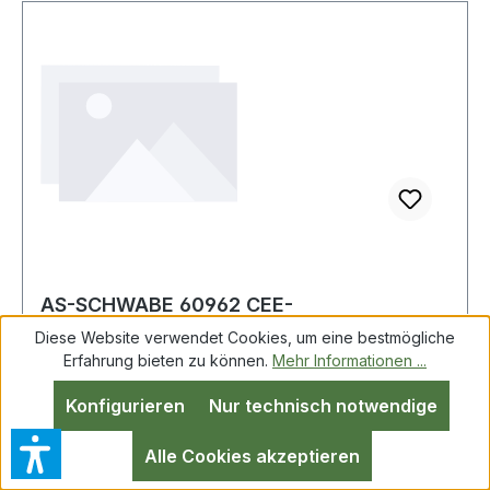
AS-SCHWABE 60962 CEE-
Standstromverteiler STECKY 12 CEE-
Diese Website verwendet Cookies, um eine bestmögliche
Stecker 400V, 32 A, 5-pol
Erfahrung bieten zu können.
Mehr Informationen ...
Konfigurieren
Nur technisch notwendige
CEE-Standstromverteiler STECKY 12 CEE-
Stecker 400V,32 A,5-polig AS-SCHWABE
Alle Cookies akzeptieren
robustes Gehäuse aus hochbruchfestem