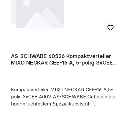
AS-SCHWABE 60526 Kompaktverteiler
MIXO NECKAR CEE-16 A, 5-polig 3xCEE
400V
Kompaktverteiler MIXO NECKAR CEE-16 A,5-
polig 3xCEE 400V AS-SCHWABE Gehäuse aus
hochbruchfestem Spezialkunststoff ·
spritzwassergeschützt · vielseitig, platzsparend,
universell, mobil und robust · IP44 Weitere
technische Eigenschaften: · prüfpflichtig: ja