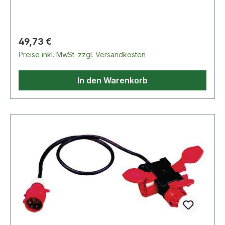
Innen- und Außenbereich zugelassen· mit
AufhängebügelWeitere technische
Eigenschaften:· prüfpflichtig: ja
Regulärer Preis:
49,73 €
Preise inkl. MwSt. zzgl. Versandkosten
In den Warenkorb