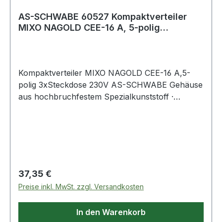
AS-SCHWABE 60527 Kompaktverteiler
MIXO NAGOLD CEE-16 A, 5-polig
3xSteckdose 230V
Kompaktverteiler MIXO NAGOLD CEE-16 A,5-
polig 3xSteckdose 230V AS-SCHWABE Gehäuse
aus hochbruchfestem Spezialkunststoff ·
spritzwassergeschützt · vielseitig, platzsparend,
universell, mobil und robust · IP44 Weitere
technische Eigenschaften: · prüfpflichtig: ja
Regulärer Preis:
37,35 €
Preise inkl. MwSt. zzgl. Versandkosten
In den Warenkorb