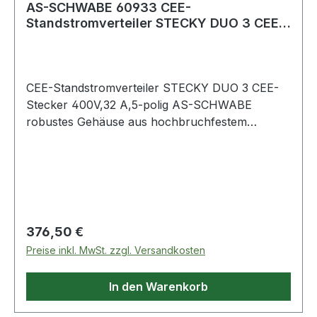
AS-SCHWABE 60933 CEE-
Standstromverteiler STECKY DUO 3 CEE-
Stecker 400V, 32 A, 5-
CEE-Standstromverteiler STECKY DUO 3 CEE-
Stecker 400V,32 A,5-polig AS-SCHWABE
robustes Gehäuse aus hochbruchfestem
Spezialkunststoff · stabiles Metallgestell mit
Kantensschutz · mit großem, ergonomischem
Tragegriff und Kabelaufwickler · Abmessungen
(BxHxT): 400x450x252 mm · geprüft nach DIN
VDE 0620-1, IEC 60309, EN 61439-4, DIN EN
50525-2 · fremdkörper und
Regulärer Preis:
376,50 €
spritzwassergeschützt, zur dauerhaften
Preise inkl. MwSt. zzgl. Versandkosten
Verwendung im Außenbereich geeignet · IP44
Weitere technische Eigenschaften: · Absicherung:
In den Warenkorb
1x FI 40 A, 30 mA, Typ A / 1x LS C 16 A, 3-polig
/ 3x LS C 16 A, 1-polig · prüfpflichtig: ja