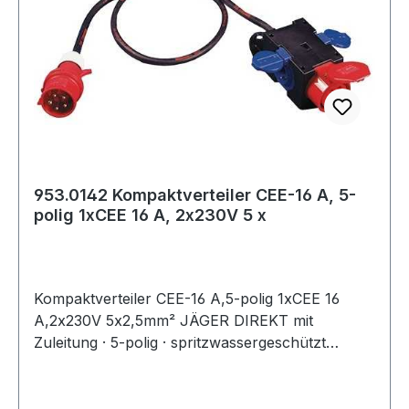
953.0142 Kompaktverteiler CEE-16 A, 5-
polig 1xCEE 16 A, 2x230V 5 x
Kompaktverteiler CEE-16 A,5-polig 1xCEE 16
A,2x230V 5x2,5mm² JÄGER DIREKT mit
Zuleitung · 5-polig · spritzwassergeschützt
(IP44) · robuste Ausführung aus schlagfestem
Polyamid · anschlussfertig verdrahtet ·
Gummikabel H07RN-F· zur Verwendung im