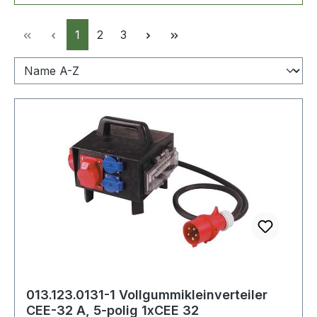
Seite
Seite
Seite
1
2
3
013.123.0131-1 Vollgummikleinverteiler
CEE-32 A, 5-polig 1xCEE 32