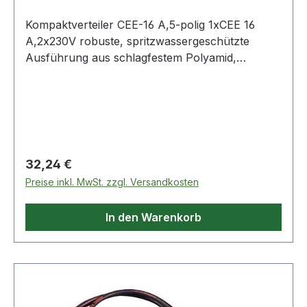
Kompaktverteiler CEE-16 A,5-polig 1xCEE 16
A,2x230V robuste, spritzwassergeschützte
Ausführung aus schlagfestem Polyamid,
platzsparend und leicht verstaubar · kompakte
Bauform · gem. EN 60309 · nur in Verbindung
mit flexiblen Leitungen zu verwenden (gehören
nicht zum Lieferumfang) · IP44· zur
Verwendung im Innen- und Außenbereich
zugelassenWeitere technische Eigenschaften:·
Regulärer Preis:
32,24 €
prüfpflichtig: ja
Preise inkl. MwSt. zzgl. Versandkosten
In den Warenkorb