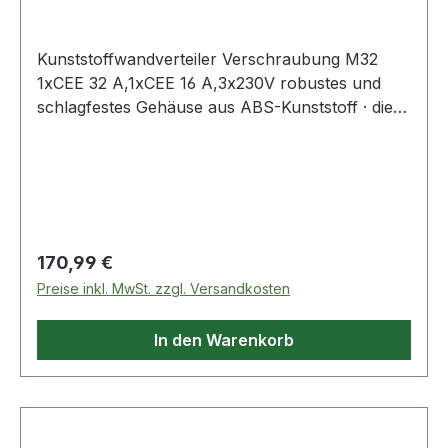
Kunststoffwandverteiler Verschraubung M32
1xCEE 32 A,1xCEE 16 A,3x230V robustes und
schlagfestes Gehäuse aus ABS-Kunststoff · die
Sicherungsautomaten sind unter einer
transparenten, schlagfesten
Makrolonabdeckung eingebaut · alle
außenliegenden Metallteile sowie
Deckelschrauben sind nichtrostend · die
Steckdosen sind aus schlagfestem Polyamid 6
Regulärer Preis:
170,99 €
und mit vernickelten bzw. Messing-Kontakten
Preise inkl. MwSt. zzgl. Versandkosten
versehen · spritzwassergeschützt (IP54) · · zur
Verwendung im Innen- und Außenbereich
In den Warenkorb
zugelassen· komplett montiert und
verdrahtetWeitere technische Eigenschaften:·
prüfpflichtig: ja