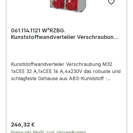
061.114.1121 W³RZBG.
Kunststoffwandverteiler Verschraubung
M32 1xC
Kunststoffwandverteiler Verschraubung M32
1xCEE 32 A,1xCEE 16 A,4x230V das robuste und
schlagfeste Gehäuse aus ABS-Kunststoff ·
gewährleistet eine problemlose Belastung der
Steckdosen beim Ziehen der Stecker · die
Sicherungsautomaten sind unter einer
transparenten, schlagfesten
Makrolonabdeckung eingebaut · alle
außenliegenden Metallteile sowie
Regulärer Preis:
246,32 €
Deckelschrauben sind nichtrostend · die
Preise inkl. MwSt. zzgl. Versandkosten