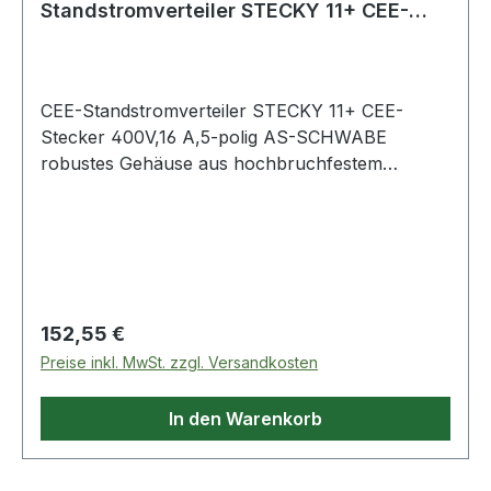
Standstromverteiler STECKY 11+ CEE-
Stecker 400V, 16 A, 5-po
CEE-Standstromverteiler STECKY 11+ CEE-
Stecker 400V,16 A,5-polig AS-SCHWABE
robustes Gehäuse aus hochbruchfestem
Spezialkunststoff · stabiles Metallgestell mit
Kantensschutz · mit großem, ergonomischem
Tragegriff und Kabelaufwickler · Abmessungen
(BxHxT): 230x417x220 mm · geprüft nach DIN
VDE 0620-1, IEC 60309, EN 61439-4, DIN EN
50525-2 · fremdkörper und
Regulärer Preis:
152,55 €
spritzwassergeschützt, zur dauerhaften
Preise inkl. MwSt. zzgl. Versandkosten
Verwendung im Außenbereich geeignet · IP44
Weitere technische Eigenschaften: · Absicherung:
In den Warenkorb
1x FI 40 A, 30 mA, TypA · prüfpflichtig: ja