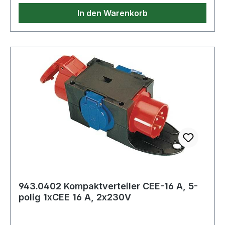
PE = mit Hochdruckverfahren hergestellt, sehr
In den Warenkorb
belastbar und weich, dadurch kaum
""Weiterreißen"" bei Durchstoß Weitere
technische Eigenschaften: · Inhalt je Karton:
250St."
943.0402 Kompaktverteiler CEE-16 A, 5-
polig 1xCEE 16 A, 2x230V