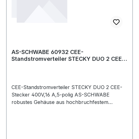
AS-SCHWABE 60932 CEE-
Standstromverteiler STECKY DUO 2 CEE-
Stecker 400V, 16 A, 5-
CEE-Standstromverteiler STECKY DUO 2 CEE-
Stecker 400V,16 A,5-polig AS-SCHWABE
robustes Gehäuse aus hochbruchfestem
Spezialkunststoff · stabiles Metallgestell mit
Kantensschutz · mit großem, ergonomischem
Tragegriff und Kabelaufwickler · Abmessungen
(BxHxT): 400x450x252 mm · geprüft nach DIN