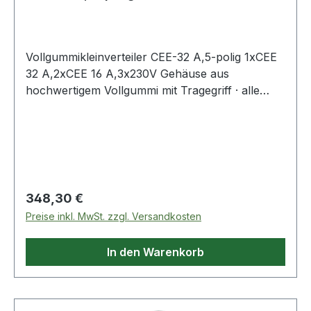
Vollgummikleinverteiler CEE-32 A,5-polig 1xCEE
32 A,2xCEE 16 A,3x230V Gehäuse aus
hochwertigem Vollgummi mit Tragegriff · alle
außenliegenden Metallteile sind nichtrostend ·
Steckdosen mit selbstschließenden Klappdeckeln
aus schlagfestem Polyamid · die
Schutzschaltgeräte befinden sich unter einer
transparenten, schlagfesten
Makrolonabdeckung · spritzwassergeschützt
Regulärer Preis:
348,30 €
(IP54) · Absicherung: LS-Schalter mit Fi, 40 A,
Preise inkl. MwSt. zzgl. Versandkosten
4-polig, 0,03 A über alle Abgänge · · zur
Verwendung im Innen- und Außenbereich
In den Warenkorb
zugelassen· komplett montiert und
verdrahtetWeitere technische Eigenschaften:·
prüfpflichtig: ja