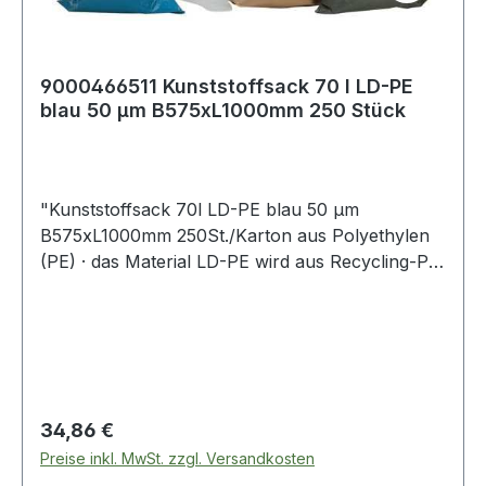
9000466511 Kunststoffsack 70 l LD-PE
blau 50 µm B575xL1000mm 250 Stück
"Kunststoffsack 70l LD-PE blau 50 µm
B575xL1000mm 250St./Karton aus Polyethylen
(PE) · das Material LD-PE wird aus Recycling-PE
gefertigt · HD- und LD-PE verhalten sich auf
Deponien völlig grundwasserneutral · bei der
Verbrennung werden keine schädlichen Abgase
frei, eine problemlose Verbrennung ist daher
gegeben, da PE aus den Elementen Kohlenstoff
und Wasserstoff besteht HD-PE = mit
Regulärer Preis:
34,86 €
Niederdruckverfahren hergestellt, zäh und
Preise inkl. MwSt. zzgl. Versandkosten
elastisch, dadurch hohe Durchstoßfestigkeit LD-